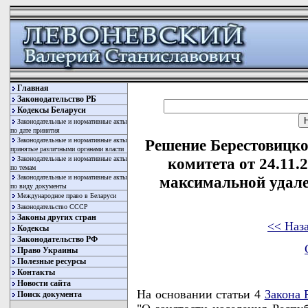
Главная
Законодательство РБ
Кодексы Беларуси
Законодательные и нормативные акты
по дате принятия
Законодательные и нормативные акты
Решение Берестовицко
принятые различными органами власти
Законодательные и нормативные акты
комитета от 24.11.
по темам
Законодательные и нормативные акты
максимальной удале
по виду документы
Международное право в Беларуси
Законодательство СССР
Законы других стран
<< Наз
Кодексы
Законодательство РФ
Право Украины
Полезные ресурсы
Контакты
Новости сайта
На основании статьи 4
Закона 
Поиск документа