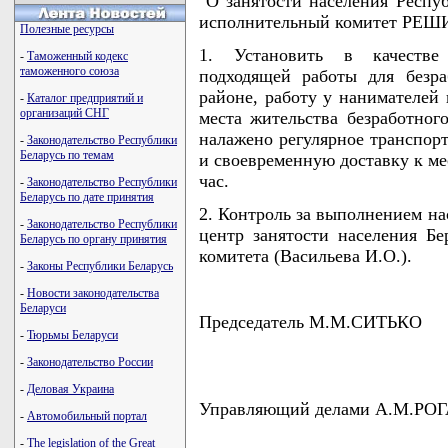
"О занятости населения Респу
исполнительный комитет РЕШ
Полезные ресурсы
1. Установить в качестве
-
Таможенный кодекс
таможенного союза
подходящей работы для безр
районе, работу у нанимателей
-
Каталог предприятий и
организаций СНГ
места жительства безработног
налажено регулярное транспор
-
Законодательство Республики
Беларусь по темам
и своевременную доставку к ме
час.
-
Законодательство Республики
Беларусь по дате принятия
2. Контроль за выполнением н
-
Законодательство Республики
центр занятости населения Бе
Беларусь по органу принятия
комитета (Васильева И.О.).
-
Законы Республики Беларусь
-
Новости законодательства
Беларуси
Председатель М.М.СИТЬКО
-
Тюрьмы Беларуси
-
Законодательство России
-
Деловая Украина
Управляющий делами А.М.Р
-
Автомобильный портал
-
The legislation of the Great