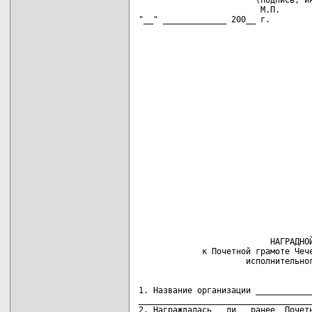
                        (подпись, ин
                         М.П.

"__" _____________ 200__ г.
                                    
                           НАГРАДНОЙ
             к Почетной грамоте Чече
1. Название организации ____________
____________________________________
2. Награждалась   ли   ранее  Почетн