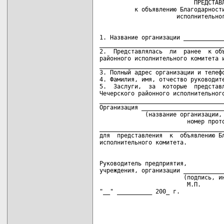
                           ПРЕДСТАВЛ
          к объявлению Благодарности
1. Название организации ____________
____________________________________
2.  Представлялась  ли  ранее  к объ
районного исполнительного комитета и
____________________________________
3. Полный адрес организации и телефо
4. Фамилия, имя, отчество руководите
5.  Заслуги,  за  которые  представл
Чечерского районного исполнительного
____________________________________
Организация ________________________
             (название организации, 
                         номер прото
____________________________________
для  представления  к  объявлению Бл
Руководитель предприятия,

учреждения, организации ____________
                        (подпись, ин
                         М.П.

"__" __________ 200_ г.