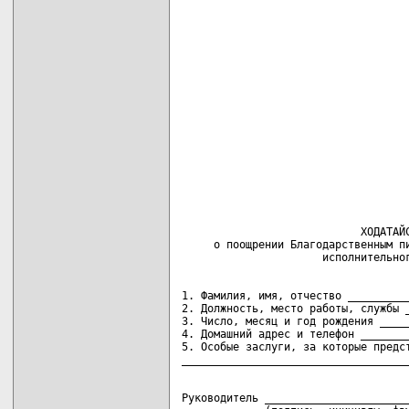
                                    
                            ХОДАТАЙС
     о поощрении Благодарственным пи
1. Фамилия, имя, отчество __________
2. Должность, место работы, службы _
3. Число, месяц и год рождения _____
4. Домашний адрес и телефон ________
5. Особые заслуги, за которые предст
Руководитель _______________________