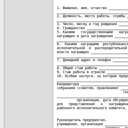
1. Фамилия, имя, отчество __________
____________________________________
2. Должность, место работы, службы _
____________________________________
3. Число, месяц и год рождения _____
4. Гражданство _____________________
5. Какими   государственными   награ
награжден и дата награждения _______
____________________________________
6.  Какими  наградами  республиканск
исполнительной  и  распорядительной 
власти награжден ___________________
____________________________________
7. Домашний адрес и телефон ________
____________________________________
8. Общий стаж работы _______________
9. Стаж работы в отрасли ___________
10. Особые заслуги, за которые предс
____________________________________
Кандидатура ________________________
собранием (советом, правлением) ____
                                 (на
____________________________________
          организации, дата обсужден
для   представления   к   награждени
Руководитель предприятия,

учреждения, организации ____________