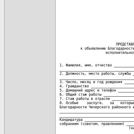
                                    
                           ПРЕДСТАВЛ
          к объявлению Благодарности
1. Фамилия, имя, отчество __________
____________________________________
2. Должность, место работы, службы _
____________________________________
3. Число, месяц и год рождения _____
4. Гражданство _____________________
5. Домашний адрес и телефон ________
6. Общий стаж работы _______________
7. Стаж работы в отрасли ___________
8. Особые    заслуги,   за   которые
Благодарности Чечерского районного и
____________________________________
____________________________________
Кандидатура ________________________
собранием (советом, правлением) ____
                                 (на
____________________________________