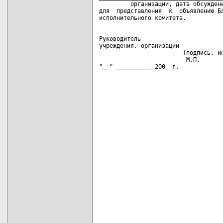
         организации, дата обсуждени
для  представления  к  объявлению Бл
Руководитель

учреждения, организации ____________
                        (подпись, ин
                         М.П.

"__" __________ 200_ г.
                                    