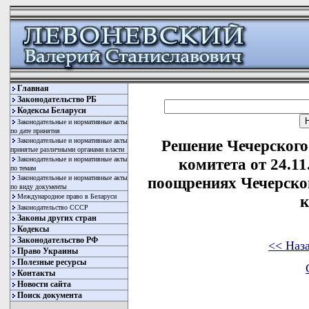
Главная
Законодательство РБ
Кодексы Беларуси
Законодательные и нормативные акты
по дате принятия
Законодательные и нормативные акты
Решение Чечерского
принятые различными органами власти
Законодательные и нормативные акты
комитета от 24.11
по темам
Законодательные и нормативные акты
поощрениях Чечерско
по виду документы
Международное право в Беларуси
к
Законодательство СССР
Законы других стран
Кодексы
Законодательство РФ
<< Наз
Право Украины
Полезные ресурсы
Контакты
Новости сайта
Поиск документа