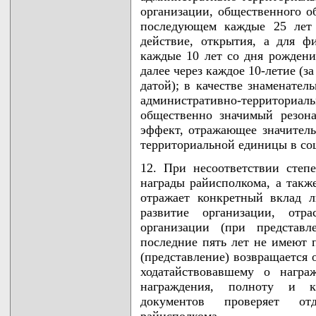
организации, общественного о
последующем каждые 25 лет 
действие, открытия, а для ф
каждые 10 лет со дня рождения
далее через каждое 10-летие (
датой); в качестве знаменател
административно-территори
общественно значимый резон
эффект, отражающее значитель
территориальной единицы в со
12. При несоответствии степе
награды райисполкома, а также
отражает конкретный вклад л
развитие организации, отр
организации (при представл
последние пять лет не имеют 
(представление) возвращается 
ходатайствовавшему о награ
награждения, полноту и к
документов проверяет отд
райисполкома.