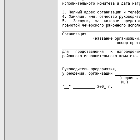
исполнительного комитета и дата нагр
____________________________________
3. Полный адрес организации и телефо
4. Фамилия, имя, отчество руководите
5.   Заслуги,  за  которые  представ
грамотой Чечерского районного исполн
____________________________________
Организация ________________________
              (название организации,
                         номер прото
____________________________________
для   представления   к  награждению
Руководитель предприятия,

учреждения, организации ____________
                          (подпись, 
                           М.П.

"__" __________ 200_ г.