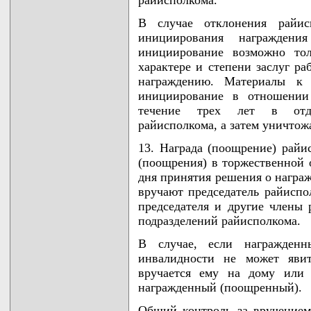
В случае отклонения райисп
инициирования награждения
инициирование возможно то
характере и степени заслуг ра
награждению. Материалы к н
инициирование в отношении 
течение трех лет в отде
райисполкома, а затем уничтож
13. Награда (поощрение) райи
(поощрения) в торжественной о
дня принятия решения о награ
вручают председатель райиспо
председателя и другие члены 
подразделений райисполкома.
В случае, если награжденн
инвалидности не может явит
вручается ему на дому или 
награжденный (поощренный).
Общий контроль за вручением