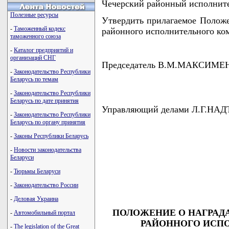
Чечерский районный исполни
Полезные ресурсы
Утвердить прилагаемое Положе
-
Таможенный кодекс
районного исполнительного ком
таможенного союза
-
Каталог предприятий и
организаций СНГ
Председатель В.М.МАКСИМЕ
-
Законодательство Республики
Беларусь по темам
-
Законодательство Республики
Беларусь по дате принятия
Управляющий делами Л.Г.НА
-
Законодательство Республики
Беларусь по органу принятия
-
Законы Республики Беларусь
-
Новости законодательства
                                    
Беларуси
                                    
                                    
-
Тюрьмы Беларуси
                                    
                                   
-
Законодательство России
-
Деловая Украина
ПОЛОЖЕНИЕ О НАГРАД
-
Автомобильный портал
РАЙОННОГО ИСП
-
The legislation of the Great