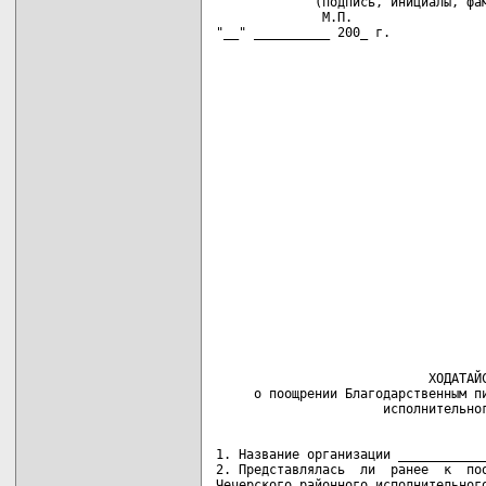
             (подпись, инициалы, фам
              М.П.

"__" __________ 200_ г.
                                    
                            ХОДАТАЙС
     о поощрении Благодарственным пи
1. Название организации ____________
2. Представлялась  ли  ранее  к  поо
Чечерского районного исполнительного