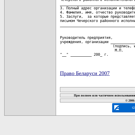
____________________________________
3. Полный адрес организации и телефо
4. Фамилия, имя, отчество руководите
5. Заслуги,  за которые представляет
письмом Чечерского районного исполни
Руководитель предприятия,

учреждения, организации ____________
                         (подпись, и
                          М.П.

"__" __________ 200_ г.
Право Беларуси 2007
карта новых документов
При полном или частичном использовании 
© 2006