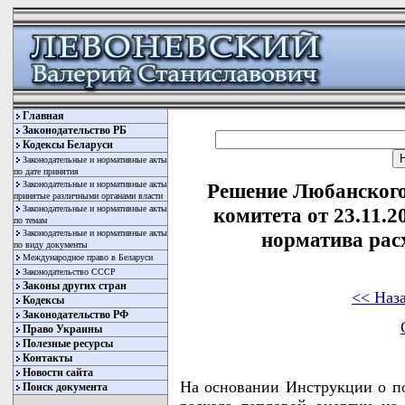
Главная
Законодательство РБ
Кодексы Беларуси
Законодательные и нормативные акты
по дате принятия
Законодательные и нормативные акты
Решение Любанского
принятые различными органами власти
Законодательные и нормативные акты
комитета от 23.11.
по темам
Законодательные и нормативные акты
норматива рас
по виду документы
Международное право в Беларуси
Законодательство СССР
Законы других стран
<< Наз
Кодексы
Законодательство РФ
Право Украины
Полезные ресурсы
Контакты
Новости сайта
На основании Инструкции о по
Поиск документа