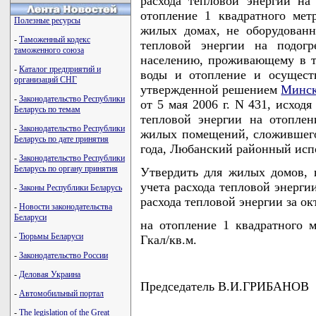
расхода тепловой энергии на
отопление 1 квадратного ме
Полезные ресурсы
жилых домах, не оборудованн
-
Таможенный кодекс
тепловой энергии на подогр
таможенного союза
населению, проживающему в т
-
Каталог предприятий и
воды и отопление и осуществ
организаций СНГ
утвержденной решением
Минск
-
Законодательство Республики
от 5 мая 2006 г. N 431, исход
Беларусь по темам
тепловой энергии на отопле
-
Законодательство Республики
жилых помещений, сложившегос
Беларусь по дате принятия
года, Любанский районный ис
-
Законодательство Республики
Беларусь по органу принятия
Утвердить для жилых домов, 
учета расхода тепловой энерги
-
Законы Республики Беларусь
расхода тепловой энергии за ок
-
Новости законодательства
Беларуси
на отопление 1 квадратного 
-
Тюрьмы Беларуси
Гкал/кв.м.
-
Законодательство России
-
Деловая Украина
Председатель В.И.ГРИБАНОВ
-
Автомобильный портал
-
The legislation of the Great