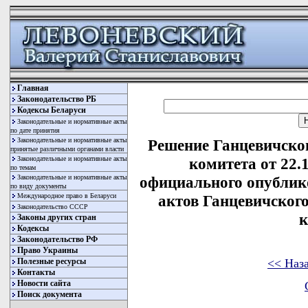
Главная
Законодательство РБ
Кодексы Беларуси
Законодательные и нормативные акты
по дате принятия
Законодательные и нормативные акты
Решение Ганцевичско
принятые различными органами власти
Законодательные и нормативные акты
комитета от 22.
по темам
Законодательные и нормативные акты
официального опублик
по виду документы
Международное право в Беларуси
актов Ганцевичског
Законодательство СССР
к
Законы других стран
Кодексы
Законодательство РФ
Право Украины
<< Наз
Полезные ресурсы
Контакты
Новости сайта
Поиск документа