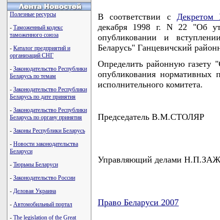
Полезные ресурсы
В соответствии с
Декретом 
декабря 1998 г. N 22 "Об у
-
Таможенный кодекс
таможенного союза
опубликовании и вступлени
Беларусь" Ганцевичский райо
-
Каталог предприятий и
организаций СНГ
Определить районную газету "
-
Законодательство Республики
опубликования нормативных п
Беларусь по темам
исполнительного комитета.
-
Законодательство Республики
Беларусь по дате принятия
-
Законодательство Республики
Председатель В.М.СТОЛЯР
Беларусь по органу принятия
-
Законы Республики Беларусь
-
Новости законодательства
Беларуси
Управляющий делами Н.П.ЗА
-
Тюрьмы Беларуси
-
Законодательство России
-
Деловая Украина
Право Беларуси 2007
-
Автомобильный портал
карта новых документов
-
The legislation of the Great