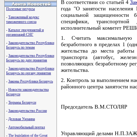
В соответствии со статьей 4
За
года "О занятости населения 
Полезные ресурсы
социальной защищенности б
-
Таможенный кодекс
специфики, транспортной 
таможенного союза
исполнительный комитет РЕШ
-
Каталог предприятий и
организаций СНГ
1. Считать максимальную 
-
Законодательство Республики
безработного в пределах 1 (од
Беларусь по темам
жительства до места работы
-
Законодательство Республики
транспорта (автобус, желез
Беларусь по дате принятия
позволяющих безработному рег
-
Законодательство Республики
жительства.
Беларусь по органу принятия
2. Контроль за выполнением на
-
Законы Республики Беларусь
районного центра занятости н
-
Новости законодательства
Беларуси
-
Тюрьмы Беларуси
Председатель В.М.СТОЛЯР
-
Законодательство России
-
Деловая Украина
-
Автомобильный портал
Управляющий делами Н.П.ЗА
-
The legislation of the Great