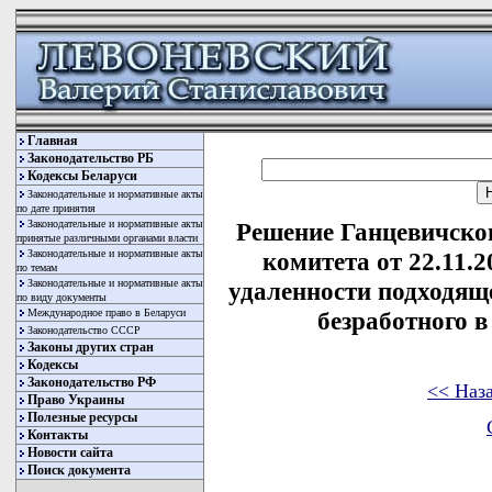
Главная
Законодательство РБ
Кодексы Беларуси
Законодательные и нормативные акты
по дате принятия
Законодательные и нормативные акты
Решение Ганцевичско
принятые различными органами власти
Законодательные и нормативные акты
комитета от 22.11.
по темам
Законодательные и нормативные акты
удаленности подходящ
по виду документы
Международное право в Беларуси
безработного 
Законодательство СССР
Законы других стран
Кодексы
Законодательство РФ
<< Наз
Право Украины
Полезные ресурсы
Контакты
Новости сайта
Поиск документа