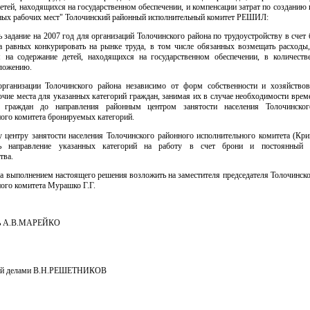
етей, находящихся на государственном обеспечении, и компенсации затрат по созданию
ных рабочих мест" Толочинский районный исполнительный комитет РЕШИЛ:
ь задание на 2007 год для организаций Толочинского района по трудоустройству в счет 
а равных конкурировать на рынке труда, в том числе обязанных возмещать расходы,
м на содержание детей, находящихся на государственном обеспечении, в количеств
иложению.
организации Толочинского района независимо от форм собственности и хозяйствов
очие места для указанных категорий граждан, занимая их в случае необходимости вре
и граждан до направления районным центром занятости населения Толочинског
ого комитета бронируемых категорий.
у центру занятости населения Толочинского районного исполнительного комитета (Кри
ть направление указанных категорий на работу в счет брони и постоянный 
тва.
за выполнением настоящего решения возложить на заместителя председателя Толочинск
ого комитета Мурашко Г.Г.
ль А.В.МАРЕЙКО
й делами В.Н.РЕШЕТНИКОВ