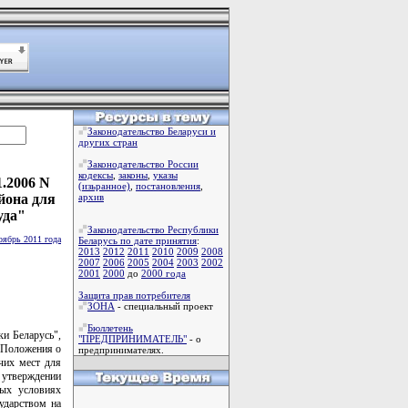
Законодательство Беларуси и
других стран
Законодательство России
кодексы
,
законы
,
указы
.2006 N
(изьранное)
,
постановления
,
йона для
архив
уда"
Законодательство Республики
оябрь 2011 года
Беларусь по дате принятия
:
2013
2012
2011
2010
2009
2008
2007
2006
2005
2004
2003
2002
2001
2000
до
2000 года
Защита прав потребителя
ЗОНА
- специальный проект
Бюллетень
ки Беларусь",
"ПРЕДПРИНИМАТЕЛЬ"
- о
и Положения о
предпринимателях.
чих мест для
б утверждении
ных условиях
ударством на