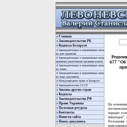
Главная
Законодательство РБ
Кодексы Беларуси
Законодательные и нормативные акты
по дате принятия
Решени
Законодательные и нормативные акты
677 "Об
принятые различными органами власти
Законодательные и нормативные акты
при
по темам
Законодательные и нормативные акты
по виду документы
Международное право в Беларуси
Законодательство СССР
Законы других стран
Кодексы
Законодательство РФ
Право Украины
На основан
Полезные ресурсы
постановлен
Контакты
порядке уст
Новости сайта
инвалидов", 
Положения о
Поиск документа
конкурирова