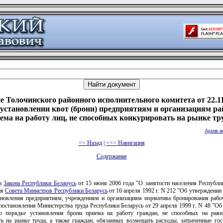
е Толочинского районного исполнительного комитета от 22.11
 установлении квот (брони) предприятиям и организациям ра
ема на работу лиц, не способных конкурировать на рынке тр
Архив н
<< Назад
|
<<< Навигация
Содержание
ии
Закона Республики Беларусь
от 15 июня 2006 года "О занятости населения Республи
ия
Совета Министров Республики Беларусь
от 16 апреля 1992 г. N 212 "Об утверждени
ановления предприятиям, учреждениям и организациям норматива бронирования рабо
постановления Министерства труда Республики Беларусь от 29 апреля 1999 г. N 48 "О
 порядке установления брони приема на работу граждан, не способных на рав
ть на рынке труда, а также граждан, обязанных возмещать расходы, затраченные гос