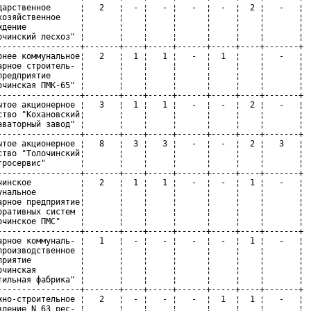
дарственное      ¦   2   ¦  - ¦   - ¦   -  ¦  -  ¦  2 ¦   -   ¦

хозяйственное    ¦       ¦    ¦     ¦      ¦     ¦    ¦       ¦

ждение           ¦       ¦    ¦     ¦      ¦     ¦    ¦       ¦

очинский лесхоз" ¦       ¦    ¦     ¦      ¦     ¦    ¦       ¦

-----------------+-------+----+-----+------+-----+----+-------+

рнее коммунальное¦   2   ¦  1 ¦   1 ¦   -  ¦  1  ¦    ¦   -   ¦

арное строитель- ¦       ¦    ¦     ¦      ¦     ¦    ¦       ¦

предприятие      ¦       ¦    ¦     ¦      ¦     ¦    ¦       ¦

очинская ПМК-65" ¦       ¦    ¦     ¦      ¦     ¦    ¦       ¦

-----------------+-------+----+-----+------+-----+----+-------+

ытое акционерное ¦   3   ¦  1 ¦   1 ¦   -  ¦  -  ¦  2 ¦   -   ¦

ство "Кохановский¦       ¦    ¦     ¦      ¦     ¦    ¦       ¦

аваторный завод" ¦       ¦    ¦     ¦      ¦     ¦    ¦       ¦

-----------------+-------+----+-----+------+-----+----+-------+

ытое акционерное ¦   8   ¦  3 ¦   3 ¦   -  ¦  -  ¦  2 ¦   3   ¦

ство "Толочинский¦       ¦    ¦     ¦      ¦     ¦    ¦       ¦

гросервис"       ¦       ¦    ¦     ¦      ¦     ¦    ¦       ¦

-----------------+-------+----+-----+------+-----+----+-------+

чинское          ¦   2   ¦  1 ¦   1 ¦   -  ¦  -  ¦  1 ¦   -   ¦

унальное         ¦       ¦    ¦     ¦      ¦     ¦    ¦       ¦

арное предприятие¦       ¦    ¦     ¦      ¦     ¦    ¦       ¦

оративных систем ¦       ¦    ¦     ¦      ¦     ¦    ¦       ¦

очинское ПМС"    ¦       ¦    ¦     ¦      ¦     ¦    ¦       ¦

-----------------+-------+----+-----+------+-----+----+-------+

арное коммуналь- ¦   1   ¦  - ¦   - ¦   -  ¦  -  ¦  1 ¦   -   ¦

производственное ¦       ¦    ¦     ¦      ¦     ¦    ¦       ¦

приятие          ¦       ¦    ¦     ¦      ¦     ¦    ¦       ¦

очинская         ¦       ¦    ¦     ¦      ¦     ¦    ¦       ¦

тильная фабрика" ¦       ¦    ¦     ¦      ¦     ¦    ¦       ¦

-----------------+-------+----+-----+------+-----+----+-------+

жно-строительное ¦   2   ¦  - ¦   - ¦   -  ¦  1  ¦  1 ¦   -   ¦

вление N 63 рес- ¦       ¦    ¦     ¦      ¦     ¦    ¦       ¦
