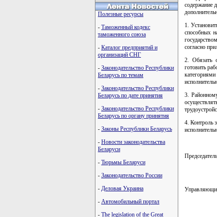
содержание д
дополнитель
Полезные ресурсы
1. Установит
-
Таможенный кодекс
способных н
таможенного союза
государство
согласно пр
-
Каталог предприятий и
организаций СНГ
2. Обязать 
готовить раб
-
Законодательство Республики
категориям
Беларусь по темам
исполнительн
-
Законодательство Республики
3. Районном
Беларусь по дате принятия
осуществля
-
Законодательство Республики
трудоустройс
Беларусь по органу принятия
4. Контроль 
-
Законы Республики Беларусь
исполнительн
-
Новости законодательства
Беларуси
Председате
-
Тюрьмы Беларуси
-
Законодательство России
-
Деловая Украина
Управляющи
-
Автомобильный портал
-
The legislation of the Great