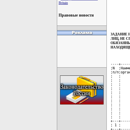
Britain
Правовые новости
ЗАДАНИЕ 
ЛИЦ, НЕ 
ОБЯЗАННЫ
НАХОДЯЩИ
----+----
¦N  ¦Наим
¦п/п¦орга
¦   ¦    
¦   ¦    
¦   ¦    
¦   ¦    
¦   ¦    
¦   ¦    
¦   ¦    
¦   ¦    
¦   ¦    
¦   ¦    
¦   ¦    
+---+----
¦ 1 ¦    
+---+----