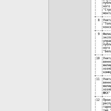
¦   ¦публ
¦   ¦ного
¦   ¦"Стр
¦   ¦монт
+---+----
¦ 8 ¦Унит
¦   ¦"Тол
¦   ¦конс
+---+----
¦ 9 ¦Фили
¦   ¦эксп
¦   ¦упра
¦   ¦публ
¦   ¦ного
¦   ¦"Бел
+---+----
¦10 ¦Унит
¦   ¦венн
¦   ¦жили
¦   ¦хозя
¦   ¦комм
+---+----
¦11 ¦Унит
¦   ¦венн
¦   ¦жили
¦   ¦хозя
¦   ¦ЖКХ"
+---+----
¦12 ¦Прои
¦   ¦респ
¦   ¦тарн
¦   ¦тие 