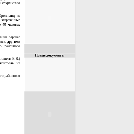
 и сохранению
брони лиц, не
 затраченные
е 40 человек
ания заранее
менно другими
о районного
Новые документы
вошеев В.В.)
контроль их
ого районного