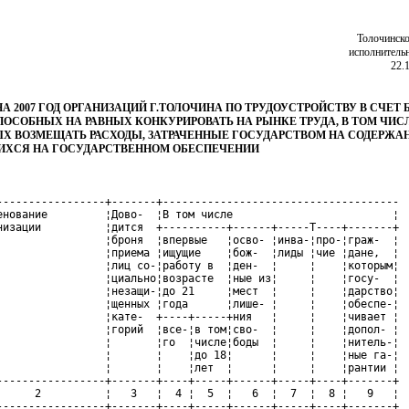
Толочинско
исполнитель
22.
НА 2007 ГОД ОРГАНИЗАЦИЙ Г.ТОЛОЧИНА ПО ТРУДОУСТРОЙСТВУ В СЧЕТ 
СПОСОБНЫХ НА РАВНЫХ КОНКУРИРОВАТЬ НА РЫНКЕ ТРУДА, В ТОМ ЧИС
Х ВОЗМЕЩАТЬ РАСХОДЫ, ЗАТРАЧЕННЫЕ ГОСУДАРСТВОМ НА СОДЕРЖАН
ХСЯ НА ГОСУДАРСТВЕННОМ ОБЕСПЕЧЕНИИ
-----------------+-------+-------------------------------------

енование         ¦Дово-  ¦В том числе                         ¦

низации          ¦дится  +----------+------+-----T----+-------+

                 ¦броня  ¦впервые   ¦осво- ¦инва-¦про-¦граж-  ¦

                 ¦приема ¦ищущие    ¦бож-  ¦лиды ¦чие ¦дане,  ¦

                 ¦лиц со-¦работу в  ¦ден-  ¦     ¦    ¦которым¦

                 ¦циально¦возрасте  ¦ные из¦     ¦    ¦госу-  ¦

                 ¦незащи-¦до 21     ¦мест  ¦     ¦    ¦дарство¦

                 ¦щенных ¦года      ¦лише- ¦     ¦    ¦обеспе-¦

                 ¦кате-  +----+-----+ния   ¦     ¦    ¦чивает ¦

                 ¦горий  ¦все-¦в том¦сво-  ¦     ¦    ¦допол- ¦

                 ¦       ¦го  ¦числе¦боды  ¦     ¦    ¦нитель-¦

                 ¦       ¦    ¦до 18¦      ¦     ¦    ¦ные га-¦

                 ¦       ¦    ¦лет  ¦      ¦     ¦    ¦рантии ¦

-----------------+-------+----+-----+------+-----+----+-------+

      2          ¦   3   ¦  4 ¦  5  ¦   6  ¦  7  ¦  8 ¦   9   ¦

-----------------+-------+----+-----+------+-----+----+-------+
