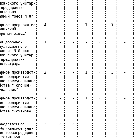
иканского унитар-¦       ¦    ¦     ¦      ¦     ¦    ¦       ¦

 предприятия     ¦       ¦    ¦     ¦      ¦     ¦    ¦       ¦

оительно-        ¦       ¦    ¦     ¦      ¦     ¦    ¦       ¦

ажный трест N 8" ¦       ¦    ¦     ¦      ¦     ¦    ¦       ¦

-----------------+-------+----+-----+------+-----+----+-------+

арное предприятие¦   4   ¦  - ¦   - ¦   1  ¦  -  ¦  3 ¦   -   ¦

очинский         ¦       ¦    ¦     ¦      ¦     ¦    ¦       ¦

ервный завод"    ¦       ¦    ¦     ¦      ¦     ¦    ¦       ¦

-----------------+-------+----+-----+------+-----+----+-------+

ал дорожно-      ¦   1   ¦  - ¦   - ¦   -  ¦  -  ¦  1 ¦   -   ¦

луатационного    ¦       ¦    ¦     ¦      ¦     ¦    ¦       ¦

вления N 8 рес-  ¦       ¦    ¦     ¦      ¦     ¦    ¦       ¦

иканского унитар-¦       ¦    ¦     ¦      ¦     ¦    ¦       ¦

 предприятия     ¦       ¦    ¦     ¦      ¦     ¦    ¦       ¦

автострада"      ¦       ¦    ¦     ¦      ¦     ¦    ¦       ¦

-----------------+-------+----+-----+------+-----+----+-------+

арное производст-¦   2   ¦  - ¦   - ¦   1  ¦  -  ¦  1 ¦   -   ¦

ое предприятие   ¦       ¦    ¦     ¦      ¦     ¦    ¦       ¦

щно-коммунального¦       ¦    ¦     ¦      ¦     ¦    ¦       ¦

йства "Толочин-  ¦       ¦    ¦     ¦      ¦     ¦    ¦       ¦

унальник"        ¦       ¦    ¦     ¦      ¦     ¦    ¦       ¦

-----------------+-------+----+-----+------+-----+----+-------+

арное производст-¦   2   ¦  - ¦   - ¦   1  ¦  -  ¦  1 ¦   -   ¦

ое предприятие   ¦       ¦    ¦     ¦      ¦     ¦    ¦       ¦

щно-коммунального¦       ¦    ¦     ¦      ¦     ¦    ¦       ¦

йства "Коханово  ¦       ¦    ¦     ¦      ¦     ¦    ¦       ¦

                 ¦       ¦    ¦     ¦      ¦     ¦    ¦       ¦

-----------------+-------+----+-----+------+-----+----+-------+

зводственное     ¦   3   ¦  2 ¦   2 ¦   -  ¦  -  ¦  1 ¦   -   ¦

убликанское уни- ¦       ¦    ¦     ¦      ¦     ¦    ¦       ¦

ое торфопредприя-¦       ¦    ¦     ¦      ¦     ¦    ¦       ¦

"Усвиж-Бук"      ¦       ¦    ¦     ¦      ¦     ¦    ¦       ¦
