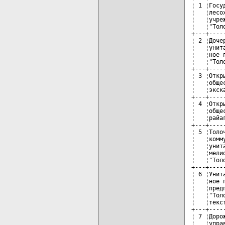
¦ 1 ¦Госу
¦   ¦лесо
¦   ¦учре
¦   ¦"Тол
+---+----
¦ 2 ¦Доче
¦   ¦унит
¦   ¦ное 
¦   ¦"Тол
+---+----
¦ 3 ¦Откр
¦   ¦обще
¦   ¦экск
+---+----
¦ 4 ¦Откр
¦   ¦обще
¦   ¦райа
+---+----
¦ 5 ¦Толо
¦   ¦комм
¦   ¦унит
¦   ¦мели
¦   ¦"Тол
+---+----
¦ 6 ¦Унит
¦   ¦ное 
¦   ¦пред
¦   ¦"Тол
¦   ¦текс
+---+----
¦ 7 ¦Доро
¦   ¦упра