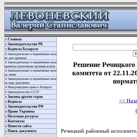
Главная
Законодательство РБ
Кодексы Беларуси
Законодательные и нормативные акты
по дате принятия
Законодательные и нормативные акты
Решение Речицкого
принятые различными органами власти
Законодательные и нормативные акты
комитета от 22.11.
по темам
Законодательные и нормативные акты
нормат
по виду документы
Международное право в Беларуси
Законодательство СССР
Законы других стран
<< Наз
Кодексы
Законодательство РФ
Право Украины
Полезные ресурсы
Контакты
Новости сайта
Речицкий районный исполнит
Поиск документа