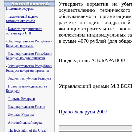
Утвердить норматив на убы
Полезные ресурсы
осуществлению техническог
обслуживаемого организация
-
Таможенный кодекс
таможенного союза
расчете на один квадратны
жилищно-строительные коопе
-
Каталог предприятий и
организаций СНГ
коллективы индивидуальных зас
в сумме 4070 рублей (для обще
-
Законодательство Республики
Беларусь по темам
-
Законодательство Республики
Беларусь по дате принятия
Председатель А.В.БАРАНОВ
-
Законодательство Республики
Беларусь по органу принятия
-
Законы Республики Беларусь
Управляющий делами М.З.БО
-
Новости законодательства
Беларуси
-
Тюрьмы Беларуси
-
Законодательство России
Право Беларуси 2007
-
Деловая Украина
карта новых документов
-
Автомобильный портал
-
The legislation of the Great