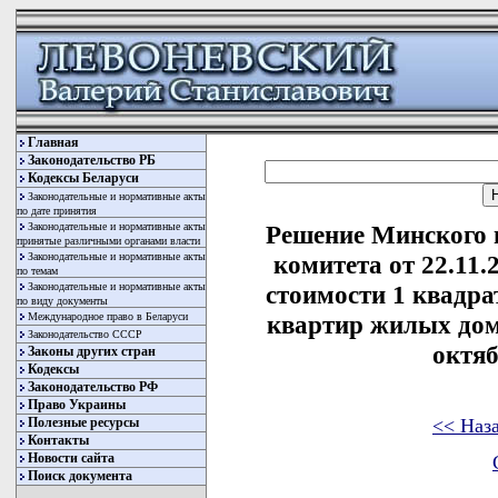
Главная
Законодательство РБ
Кодексы Беларуси
Законодательные и нормативные акты
по дате принятия
Законодательные и нормативные акты
Решение Минского 
принятые различными органами власти
Законодательные и нормативные акты
комитета от 22.11.
по темам
Законодательные и нормативные акты
стоимости 1 квадр
по виду документы
Международное право в Беларуси
квартир жилых дом
Законодательство СССР
октяб
Законы других стран
Кодексы
Законодательство РФ
Право Украины
<< Наз
Полезные ресурсы
Контакты
Новости сайта
Поиск документа