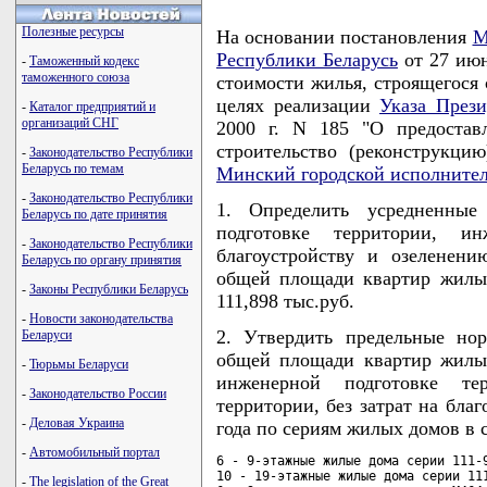
Полезные ресурсы
На основании постановления
М
Республики Беларусь
от 27 июн
-
Таможенный кодекс
таможенного союза
стоимости жилья, строящегося 
целях реализации
Указа Прези
-
Каталог предприятий и
организаций СНГ
2000 г. N 185 "О предостав
строительство (реконструкц
-
Законодательство Республики
Беларусь по темам
Минский городской исполните
-
Законодательство Республики
1. Определить усредненны
Беларусь по дате принятия
подготовке территории, ин
-
Законодательство Республики
благоустройству и озеленен
Беларусь по органу принятия
общей площади квартир жилых
-
Законы Республики Беларусь
111,898 тыс.руб.
-
Новости законодательства
2. Утвердить предельные но
Беларуси
общей площади квартир жилых
-
Тюрьмы Беларуси
инженерной подготовке те
-
Законодательство России
территории, без затрат на бла
-
Деловая Украина
года по сериям жилых домов в 
-
Автомобильный портал
6 - 9-этажные жилые дома серии 111-9
10 - 19-этажные жилые дома серии 111
-
The legislation of the Great