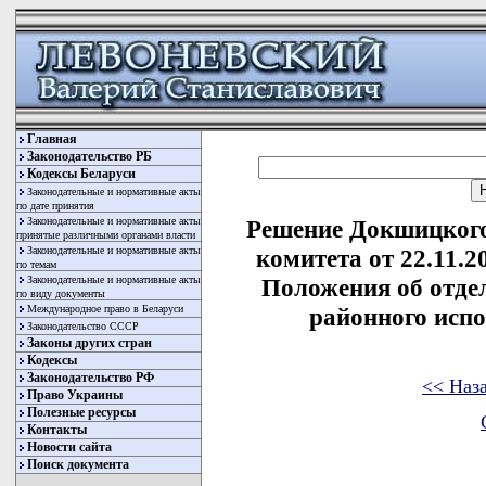
Главная
Законодательство РБ
Кодексы Беларуси
Законодательные и нормативные акты
по дате принятия
Законодательные и нормативные акты
Решение Докшицкого
принятые различными органами власти
Законодательные и нормативные акты
комитета от 22.11.
по темам
Законодательные и нормативные акты
Положения об отде
по виду документы
Международное право в Беларуси
районного исп
Законодательство СССР
Законы других стран
Кодексы
Законодательство РФ
<< Наз
Право Украины
Полезные ресурсы
Контакты
Новости сайта
Поиск документа