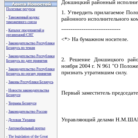
Докшицкий районный исполни
Полезные ресурсы
1. Утвердить прилагаемое Пол
-
Таможенный кодекс
районного исполнительного ком
таможенного союза
--------------------------------
-
Каталог предприятий и
организаций СНГ
<*> На бумажном носителе.
-
Законодательство Республики
Беларусь по темам
-
Законодательство Республики
2. Решение Докшицкого райо
Беларусь по дате принятия
ноября 2004 г. N 961 "О Полож
-
Законодательство Республики
признать утратившим силу.
Беларусь по органу принятия
-
Законы Республики Беларусь
-
Новости законодательства
Первый заместитель председа
Беларуси
-
Тюрьмы Беларуси
-
Законодательство России
Управляющий делами Н.М.Ш
-
Деловая Украина
-
Автомобильный портал
-
The legislation of the Great