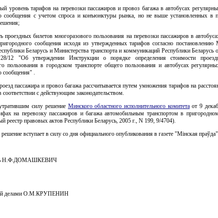
тный уровень тарифов на перевозки пассажиров и провоз багажа в автобусах регулярн
о сообщения с учетом спроса и конъюнктуры рынка, но не выше установленных в п
решения;
ть проездных билетов многоразового пользования на перевозки пассажиров в автобус
ригородного сообщения исходя из утвержденных тарифов согласно постановлению 
еспублики Беларусь и Министерства транспорта и коммуникаций Республики Беларусь о
28/12 "Об утверждении Инструкции о порядке определения стоимости проезд
го пользования в городском транспорте общего пользования и автобусах регулярн
 сообщения" .
проезд пассажира и провоз багажа рассчитывается путем умножения тарифов на расстоя
в соответствии с действующим законодательством.
 утратившим силу решение
Минского областного исполнительного комитета
от 9 декаб
ифах на перевозку пассажиров и багажа автомобильным транспортом в пригородно
й реестр правовых актов Республики Беларусь, 2005 г., N 199, 9/4704).
 решение вступает в силу со дня официального опубликования в газете "Мiнская праўда"
ель Н.Ф.ДОМАШКЕВИЧ
ий делами О.М.КРУПЕНИН