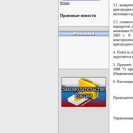
Britain
3.1. конкре
пригородног
настоящего 
Правовые новости
3.2. стоимос
маршрутов п
экономики Р
2005 г. N 
многоразово
пригородного
4. Плата за 
округляется 
5. Признать
1088 "О тар
(Национальны
6. Настоящее
Председат
Управляющ