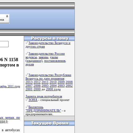
Законодательство Беларуси и
других стран
Законодательство России
кодексы
,
законы
,
указы
6 N 1158
(изьранное)
,
постановления
,
портом в
архив
Законодательство Республики
Беларусь по дате принятия
:
2013
2012
2011
2010
2009
2008
2007
2006
2005
2004
2003
2002
оябрь 2011 года
2001
2000
до
2000 года
Защита прав потребителя
ЗОНА
- специальный проект
Бюллетень
"ПРЕДПРИНИМАТЕЛЬ"
- о
предпринимателях.
ых мерах по
ШИЛ:
 в автобусах