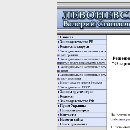
Главная
Законодательство РБ
Кодексы Беларуси
Законодательные и нормативные акты
по дате принятия
Решение
Законодательные и нормативные акты
"О тари
принятые различными органами власти
Законодательные и нормативные акты
по темам
Законодательные и нормативные акты
по виду документы
Международное право в Беларуси
Законодательство СССР
Законы других стран
Кодексы
Законодательство РФ
Право Украины
Полезные ресурсы
Контакты
На основа
стабилизации
Новости сайта
Поиск документа
1. Установи