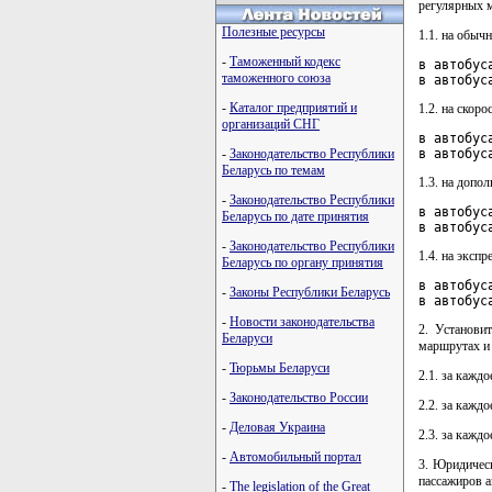
регулярных 
Полезные ресурсы
1.1. на обыч
-
Таможенный кодекс
в автобус
таможенного союза
в автобус
-
Каталог предприятий и
1.2. на скор
организаций СНГ
в автобус
-
Законодательство Республики
в автобус
Беларусь по темам
1.3. на допо
-
Законодательство Республики
в автобус
Беларусь по дате принятия
в автобус
-
Законодательство Республики
1.4. на эксп
Беларусь по органу принятия
в автобус
-
Законы Республики Беларусь
в автобус
-
Новости законодательства
2. Установи
Беларуси
маршрутах и 
-
Тюрьмы Беларуси
2.1. за кажд
-
Законодательство России
2.2. за кажд
-
Деловая Украина
2.3. за кажд
-
Автомобильный портал
3. Юридичес
пассажиров 
-
The legislation of the Great