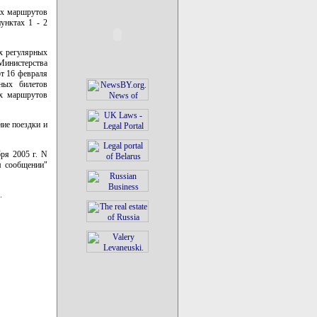
ых маршрутов
унктах 1 - 2
ах регулярных
Министерства
т 16 февраля
ных билетов
ых маршрутов
ние поездки и
ря 2005 г. N
м сообщении"
.