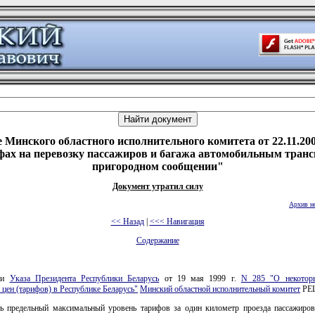
 Минского областного исполнительного комитета от 22.11.200
фах на перевозку пассажиров и багажа автомобильным транс
пригородном сообщении"
Документ утратил силу
Архив н
<< Назад
|
<<< Навигация
Содержание
нии
Указа Президента Республики Беларусь
от 19 мая 1999 г.
N 285 "О некотор
 цен (тарифов) в Республике Беларусь"
Минский областной исполнительный комитет
РЕ
ть предельный максимальный уровень тарифов за один километр проезда пассажиров