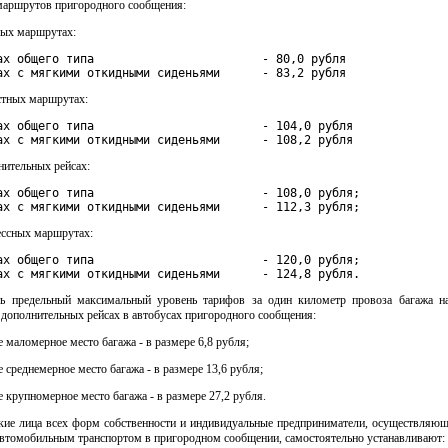
маршрутов пригородного сообщения:
ных маршрутах:
ах общего типа                        - 80,0 рубля

ах с мягкими откидными сиденьями      - 83,2 рубля
остных маршрутах:
ах общего типа                        - 104,0 рубля

ах с мягкими откидными сиденьями      - 108,2 рубля
лнительных рейсах:
ах общего типа                        - 108,0 рубля;

ах с мягкими откидными сиденьями      - 112,3 рубля;
рессных маршрутах:
ах общего типа                        - 120,0 рубля;

ах с мягкими откидными сиденьями      - 124,8 рубля.
ть предельный максимальный уровень тарифов за один километр провоза багажа н
дополнительных рейсах в автобусах пригородного сообщения:
ое маломерное место багажа - в размере 6,8 рубля;
ое среднемерное место багажа - в размере 13,6 рубля;
ое крупномерное место багажа - в размере 27,2 рубля.
кие лица всех форм собственности и индивидуальные предприниматели, осуществляющ
автомобильным транспортом в пригородном сообщении, самостоятельно устанавливают: