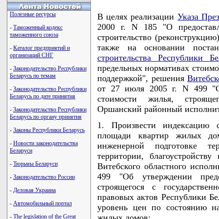
Полезные ресурсы
В целях реализации
Указа Пре
2000 г. N 185 "О предостав
-
Таможенный кодекс
таможенного союза
строительство (реконструкцию
также на основании поста
-
Каталог предприятий и
организаций СНГ
строительства Республики Бе
предельных нормативах стоимос
-
Законодательство Республики
Беларусь по темам
поддержкой", решения
Витебск
от 27 июля 2005 г. N 499 "
-
Законодательство Республики
Беларусь по дате принятия
стоимости жилья, строяще
Оршанский районный исполни
-
Законодательство Республики
Беларусь по органу принятия
1. Произвести индексацию 
-
Законы Республики Беларусь
площади квартир жилых до
-
Новости законодательства
инженерной подготовке те
Беларуси
территории, благоустройств
-
Тюрьмы Беларуси
Витебского областного исполн
499 "Об утверждении пред
-
Законодательство России
строящегося с государствен
-
Деловая Украина
правовых актов Республики Бел
-
Автомобильный портал
уровень цен по состоянию н
жилых домов:
-
The legislation of the Great