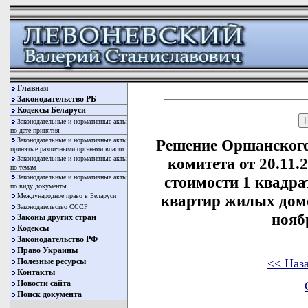
Главная
Законодательство РБ
Кодексы Беларуси
Законодательные и нормативные акты
по дате принятия
Законодательные и нормативные акты
Решение Оршанского
принятые различными органами власти
Законодательные и нормативные акты
комитета от 20.11.
по темам
Законодательные и нормативные акты
стоимости 1 квадр
по виду документы
Международное право в Беларуси
квартир жилых домо
Законодательство СССР
нояб
Законы других стран
Кодексы
Законодательство РФ
Право Украины
<< Наз
Полезные ресурсы
Контакты
Новости сайта
Поиск документа