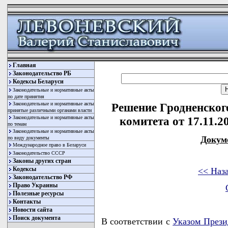
Главная
Законодательство РБ
Кодексы Беларуси
Законодательные и нормативные акты
по дате принятия
Законодательные и нормативные акты
Решение Гродненског
принятые различными органами власти
Законодательные и нормативные акты
комитета от 17.11.2
по темам
Законодательные и нормативные акты
Докум
по виду документы
Международное право в Беларуси
Законодательство СССР
Законы других стран
Кодексы
<< Наз
Законодательство РФ
Право Украины
Полезные ресурсы
Контакты
Новости сайта
Поиск документа
В соответствии с
Указом Прези