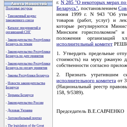
г.
N 285 "О некоторых мерах по
Беларусь"
, постановлением
Сов
Полезные ресурсы
июня 1999 г. N 943 "Об утв
-
Таможенный кодекс
товаров (работ, услуг) и ле
таможенного союза
которые регулируются Минис
-
Каталог предприятий и
Минским горисполкомом" и 
организаций СНГ
положения организаций х
-
Законодательство Республики
исполнительный комитет
РЕШИ
Беларусь по темам
-
Законодательство Республики
1. Утвердить предельные отп
Беларусь по дате принятия
стоимость) на муку ржаную д
-
Законодательство Республики
собственности согласно прило
Беларусь по органу принятия
2. Признать утратившим 
-
Законы Республики Беларусь
исполнительного комитета
от 3
-
Новости законодательства
(Национальный реестр правовы
Беларуси
158, 9/5389).
-
Тюрьмы Беларуси
-
Законодательство России
-
Деловая Украина
Председатель В.Е.САВЧЕНКО
-
Автомобильный портал
-
The legislation of the Great