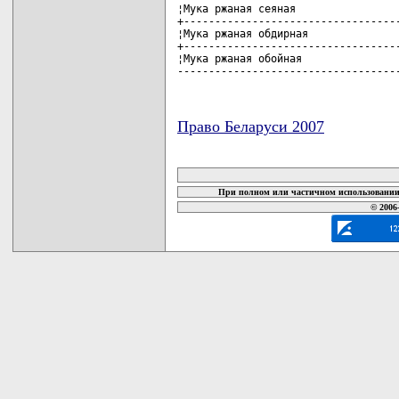
¦Мука ржаная сеяная                 
+-----------------------------------
¦Мука ржаная обдирная               
+-----------------------------------
¦Мука ржаная обойная                
-----------------------------------
Право Беларуси 2007
карта новых документов
При полном или частичном использовании 
© 2006