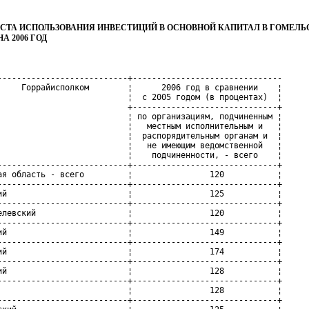
СТА ИСПОЛЬЗОВАНИЯ ИНВЕСТИЦИЙ В ОСНОВНОЙ КАПИТАЛ В ГОМЕЛЬ
А 2006 ГОД
---------------------------+-------------------------------

     Горрайисполком        ¦      2006 год в сравнении    ¦

                           ¦  с 2005 годом (в процентах)  ¦

                           +------------------------------+

                           ¦ по организациям, подчиненным ¦

                           ¦   местным исполнительным и   ¦

                           ¦  распорядительным органам и  ¦

                           ¦   не имеющим ведомственной   ¦

                           ¦    подчиненности, - всего    ¦

---------------------------+------------------------------+

ая область - всего         ¦                120           ¦

---------------------------+------------------------------+

ий                         ¦                125           ¦

---------------------------+------------------------------+

елевский                   ¦                120           ¦

---------------------------+------------------------------+

ий                         ¦                149           ¦

---------------------------+------------------------------+

ий                         ¦                174           ¦

---------------------------+------------------------------+

ий                         ¦                128           ¦

---------------------------+------------------------------+

                           ¦                128           ¦

---------------------------+------------------------------+
