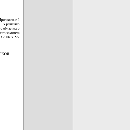
Приложение 2
к решению
го областного
ного комитета
03.2006 N 222
СКОЙ