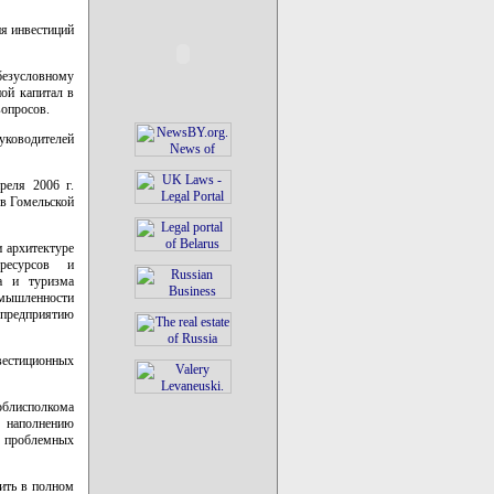
я инвестиций
езусловному
ой капитал в
вопросов.
уководителей
реля 2006 г.
 в Гомельской
и архитектуре
 ресурсов и
а и туризма
омышленности
редприятию
вестиционных
облисполкома
 наполнению
ю проблемных
чить в полном