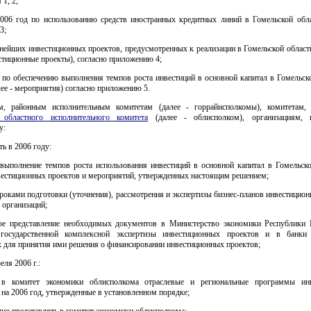
1, 2;
2006 год по использованию средств иностранных кредитных линий в Гомельской обла
3;
нейших инвестиционных проектов, предусмотренных к реализации в Гомельской област
естиционные проекты), согласно приложению 4;
 по обеспечению выполнения темпов роста инвестиций в основной капитал в Гомельско
лее - мероприятия) согласно приложению 5.
м, районным исполнительным комитетам (далее - горрайисполкомы), комитетам,
 областного исполнительного комитета
(далее - облисполком), организациям, 
у:
ть в 2006 году:
 выполнение темпов роста использования инвестиций в основной капитал в Гомельско
нвестиционных проектов и мероприятий, утвержденных настоящим решением;
сроками подготовки (уточнения), рассмотрения и экспертизы бизнес-планов инвестицио
 организаций;
ое представление необходимых документов в Министерство экономики Республики 
 государственной комплексной экспертизы инвестиционных проектов и в банки 
 для принятия ими решения о финансировании инвестиционных проектов;
реля 2006 г.:
ь в комитет экономики облисполкома отраслевые и региональные программы инв
 на 2006 год, утвержденные в установленном порядке;
чно представлять в комитет экономики облисполкома: