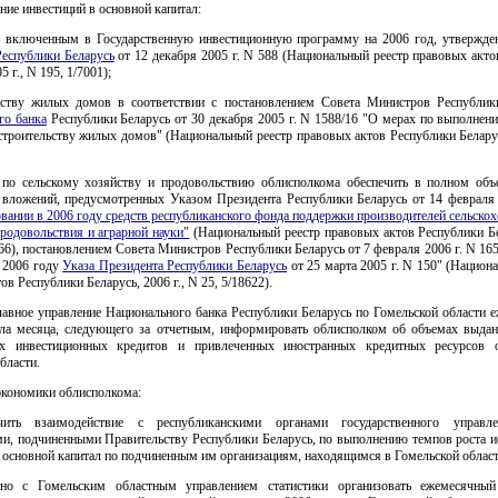
ние инвестиций в основной капитал:
, включенным в Государственную инвестиционную программу на 2006 год, утвержд
Республики Беларусь
от 12 декабря 2005 г. N 588 (Национальный реестр правовых акт
5 г., N 195, 1/7001);
ьству жилых домов в соответствии с постановлением Совета Министров Республик
го банка
Республики Беларусь от 30 декабря 2005 г. N 1588/16 "О мерах по выполнен
строительству жилых домов" (Национальный реестр правовых актов Республики Беларус
 по сельскому хозяйству и продовольствию облисполкома обеспечить в полном объ
 вложений, предусмотренных Указом Президента Республики Беларусь от 14 февраля
вании в 2006 году средств республиканского фонда поддержки производителей сельско
родовольствия и аграрной науки"
(Национальный реестр правовых актов Республики Бе
7266), постановлением Совета Министров Республики Беларусь от 7 февраля 2006 г. N 16
в 2006 году
Указа Президента Республики Беларусь
от 25 марта 2005 г. N 150" (Национ
ов Республики Беларусь, 2006 г., N 25, 5/18622).
лавное управление Национального банка Республики Беларусь по Гомельской области 
сла месяца, следующего за отчетным, информировать облисполком об объемах выда
ых инвестиционных кредитов и привлеченных иностранных кредитных ресурсов о
бласти.
экономики облисполкома:
ечить взаимодействие с республиканскими органами государственного управл
ми, подчиненными Правительству Республики Беларусь, по выполнению темпов роста и
 основной капитал по подчиненным им организациям, находящимся в Гомельской област
тно с Гомельским областным управлением статистики организовать ежемесячны