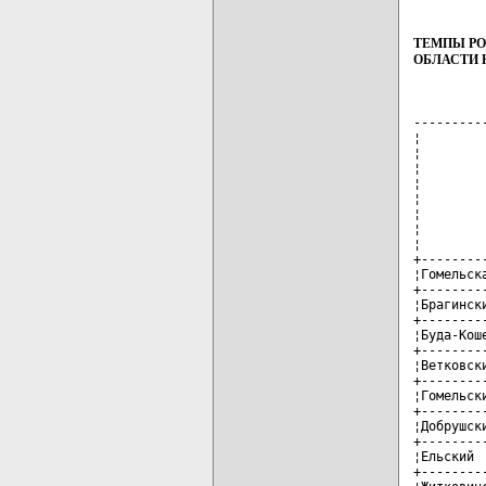
ТЕМПЫ РО
ОБЛАСТИ Н
---------
¦        
¦        
¦        
¦        
¦        
¦        
¦        
¦        
+--------
¦Гомельск
+--------
¦Брагинск
+--------
¦Буда-Кош
+--------
¦Ветковск
+--------
¦Гомельск
+--------
¦Добрушск
+--------
¦Ельский 
+--------