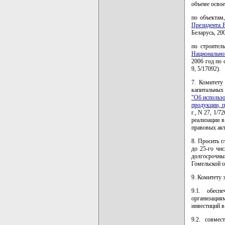
объеме освое
по объектам
Президента 
Беларусь, 200
по строител
Национально
2006 год по 
9, 5/17092).
7. Комитету
капитальных
"Об использо
продукции, п
г., N 27, 1/
реализации 
правовых акт
8. Просить г
до 25-го чи
долгосрочн
Гомельской о
9. Комитету 
9.1. обесп
организация
инвестиций в
9.2. совмес