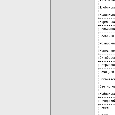
¦Житкович
+--------
¦Жлобинск
+--------
¦Калинков
+--------
¦Кормянск
+--------
¦Лельчицк
+--------
¦Лоевский
+--------
¦Мозырски
+--------
¦Наровлян
+--------
¦Октябрьс
+--------
¦Петриков
+--------
¦Речицкий
+--------
¦Рогачевс
+--------
¦Светлого
+--------
¦Хойникск
+--------
¦Чечерски
+--------
¦Гомель  
+--------