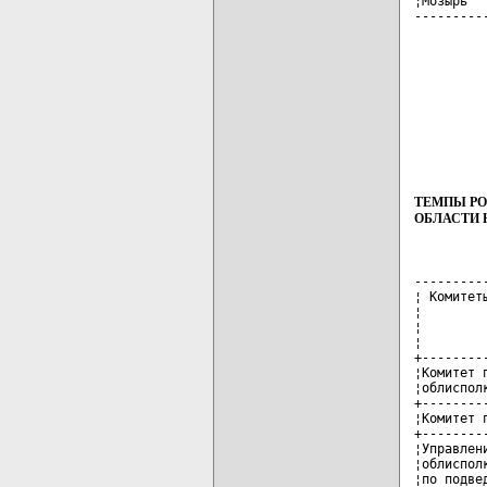
¦Мозырь  
---------
ТЕМПЫ РО
ОБЛАСТИ Н
---------
¦ Комитет
¦        
¦        
¦        
+--------
¦Комитет 
¦облиспол
+--------
¦Комитет 
+--------
¦Управлен
¦облиспол
¦по подве