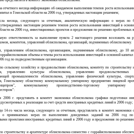
сла отчетного месяца информацию об ожидаемом выполнении темпов роста использовани
апитал в Гомельской области на 2006 год, утвержденных настоящим решением;
исла месяца, следующего за отчетным, аналитическую информацию о мерах по б
утвержденных настоящим решением темпов роста использования инвестиций в основн
бласти на 2006 год, инвестиционных проектов и предложения по решению проблемных 
ьную ответственность за выполнение пункта 2 настоящего решения возложить на р
омов, комитетов, управлений облисполкома, организаций, подчиненных облисполкому.
м, управлениям облисполкома, организациям, подчиненным облисполкому, до 10 ап
горрайисполкомам объемы и темпы роста использования инвестиций в основной капитал
006 год по подведомственным организациям.
по сельскому хозяйству и продовольствию облисполкома, комитету по строительству 
ма, управлению культуры облисполкома, управлению продовольственных
вающей промышленности облисполкома, управлению физической культуры, спорт
а, Гомельскому областному коммунальному унитарному предприятию пищевой пр
лпищепром", коммунальному производственно-торговому унитарному п
естпром":
я 2006 г. представить в комитет экономики облисполкома графики подготовки ин
едусмотренных к реализации за счет средств иностранных кредитных линий в 2006 году;
до 14-го числа месяца, следующего за отчетным, представлять в комитет экономики 
 о принимаемых мерах по выполнению доведенных заданий на 2006 год по
ными проектами иностранных кредитных линий в 2006 году и предложения по решени
по строительству и архитектуре облисполкома совместно с горрайисполкомами обеспе