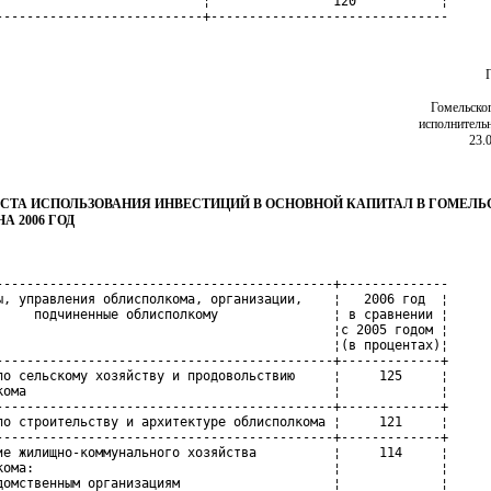
                           ¦                120           ¦

---------------------------+-------------------------------
Гомельско
исполнитель
23.
СТА ИСПОЛЬЗОВАНИЯ ИНВЕСТИЦИЙ В ОСНОВНОЙ КАПИТАЛ В ГОМЕЛЬ
А 2006 ГОД
--------------------------------------------+--------------

ы, управления облисполкома, организации,    ¦   2006 год  ¦

     подчиненные облисполкому               ¦ в сравнении ¦

                                            ¦с 2005 годом ¦

                                            ¦(в процентах)¦

--------------------------------------------+-------------+

по сельскому хозяйству и продовольствию     ¦     125     ¦

кома                                        ¦             ¦

--------------------------------------------+-------------+

по строительству и архитектуре облисполкома ¦     121     ¦

--------------------------------------------+-------------+

ие жилищно-коммунального хозяйства          ¦     114     ¦

кома:                                       ¦             ¦

домственным организациям                    ¦             ¦
