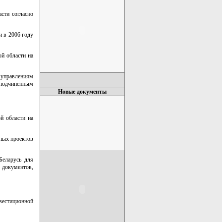
сти согласно
и в 2006 году
й области на
 управлениям
подчиненным
Новые документы
й области на
нных проектов
Беларусь для
документов,
естиционной