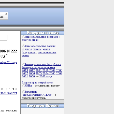
Законодательство Беларуси и
других стран
Законодательство России
кодексы
,
законы
,
указы
006 N 222
(изьранное)
,
постановления
,
оду"
архив
оябрь 2011 года
Законодательство Республики
Беларусь по дате принятия
:
2013
2012
2011
2010
2009
2008
2007
2006
2005
2004
2003
2002
2001
2000
до
2000 года
Защита прав потребителя
ЗОНА
- специальный проект
. N 215 "Об
Бюллетень
ьный комитет
"ПРЕДПРИНИМАТЕЛЬ"
- о
предпринимателях.
год согласно