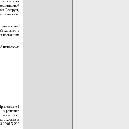
утвержденных
вестиционной
ки Беларусь,
ой области на
организаций,
ой капитал в
ых настоящим
облисполкома
Приложение 1
к решению
го областного
ного комитета
03.2006 N 222