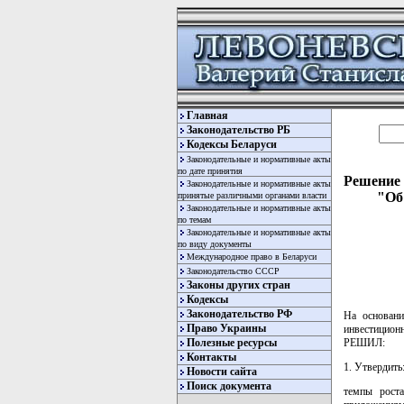
Главная
Законодательство РБ
Кодексы Беларуси
Законодательные и нормативные акты
по дате принятия
Решение 
Законодательные и нормативные акты
"Об
принятые различными органами власти
Законодательные и нормативные акты
по темам
Законодательные и нормативные акты
по виду документы
Международное право в Беларуси
Законодательство СССР
Законы других стран
Кодексы
Законодательство РФ
На основан
Право Украины
инвестиционн
РЕШИЛ:
Полезные ресурсы
Контакты
1. Утвердить
Новости сайта
Поиск документа
темпы роста