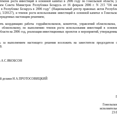
темпов роста инвестиций в основной капитал в 2006 году по Гомельской области, 
ием Совета Министров Республики Беларусь от 16 февраля 2006 г. N 215 "Об ин
и в Республике Беларусь в 2006 году" (Национальный реестр правовых актов Республи
5, 5/20127), и темпов роста использования инвестиций в основной капитал в Гомельск
твержденных настоящим решением;
чить координацию работы горрайисполкомов, комитетов, управлений облисполкома, 
 облисполкому, по выполнению темпов роста использования инвестиций в основн
области на 2006 год, реализации инвестиционных проектов и мероприятий, утвержденн
ь за выполнением настоящего решения возложить на заместителя председателя 
В.
ль А.С.ЯКОБСОН
ий делами Н.А.ПРОТОСОВИЦКИЙ
Гомельско
исполнитель
23.