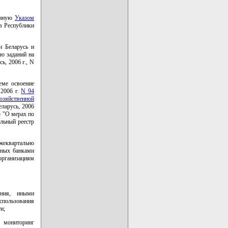
енную
Указом
ов Республики
и Беларусь и
ию заданий на
ь, 2006 г., N
еме освоение
 2006 г.
N 94
хозяйственной
ларусь, 2006
5 "О мерах по
альный реестр
ежеквартально
нных банками
рганизациям
ения, иными
спользования
и;
й мониторинг