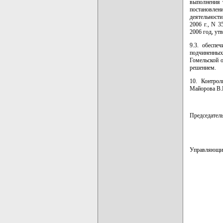
выполнения 
постановлен
деятельност
2006 г., N 3
2006 год, у
9.3. обеспе
подчиненных
Гомельской 
решением.
10. Контрол
Майорова В.
Председате
Управляющ