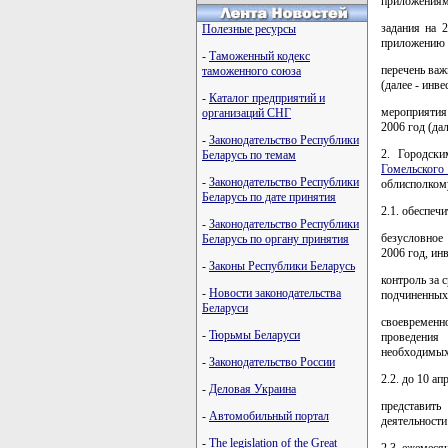
приложениям 
задания на 
Полезные ресурсы
приложению 
-
Таможенный кодекс
перечень важ
таможенного союза
(далее - инв
-
Каталог предприятий и
мероприятия
организаций СНГ
2006 год (да
-
Законодательство Республики
2. Городски
Беларусь по темам
Гомельского
-
Законодательство Республики
облисполком
Беларусь по дате принятия
2.1. обеспечи
-
Законодательство Республики
безусловное
Беларусь по органу принятия
2006 год, и
-
Законы Республики Беларусь
контроль за 
-
Новости законодательства
подчиненных
Беларуси
своевременн
-
Тюрьмы Беларуси
проведения
необходимых
-
Законодательство России
2.2. до 10 ап
-
Деловая Украина
представит
-
Автомобильный портал
деятельности
-
The legislation of the Great
2.3. ежемеся