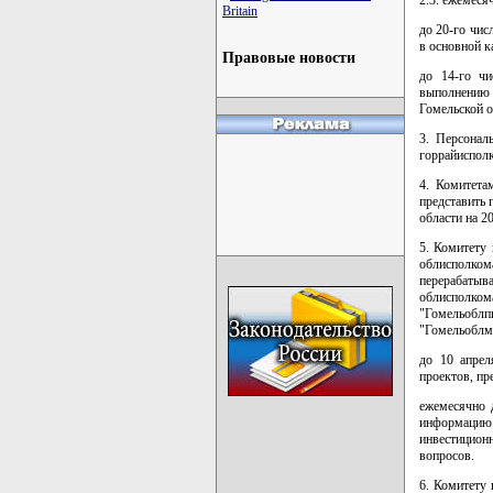
Britain
до 20-го чи
в основной к
Правовые новости
до 14-го ч
выполнению 
Гомельской о
3. Персонал
горрайисполк
4. Комитета
представить 
области на 2
5. Комитету 
облисполко
перерабаты
облисполком
"Гомельоб
"Гомельоблм
до 10 апрел
проектов, пр
ежемесячно 
информацию
инвестицион
вопросов.
6. Комитету 