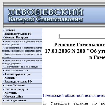
Главная
Законодательство РБ
Кодексы Беларуси
Законодательные и нормативные акты
Решение Гомельског
по дате принятия
Законодательные и нормативные акты
17.03.2006 N 200 "Об у
принятые различными органами власти
Законодательные и нормативные акты
в Гоме
по темам
Законодательные и нормативные акты
по виду документы
Международное право в Беларуси
Законодательство СССР
Законы других стран
Кодексы
Законодательство РФ
Право Украины
Полезные ресурсы
Контакты
Гомельский областной исполните
Новости сайта
Поиск документа
1. Утвердить задания по ро