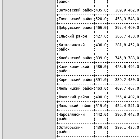
¦район           ¦     ¦        ¦     
+----------------+-----+--------+-----
¦Ветковский район¦435,0¦   389,9¦462,0
+----------------+-----+--------+-----
¦Гомельский район¦520,0¦   458,3¦548,0
+----------------+-----+--------+-----
¦Добрушский район¦466,0¦   397,4¦460,0
+----------------+-----+--------+-----
¦Ельский район   ¦427,0¦   386,7¦430,0
+----------------+-----+--------+-----
¦Житковичский    ¦436,0¦   381,8¦452,0
¦район           ¦     ¦        ¦     
+----------------+-----+--------+-----
¦Жлобинский район¦839,0¦   745,9¦788,0
+----------------+-----+--------+-----
¦Калинковичский  ¦486,0¦   423,6¦495,0
¦район           ¦     ¦        ¦     
+----------------+-----+--------+-----
¦Кормянский район¦391,0¦   339,2¦430,0
+----------------+-----+--------+-----
¦Лельчицкий район¦463,0¦   409,7¦467,0
+----------------+-----+--------+-----
¦Лоевский район  ¦400,0¦   355,4¦402,0
+----------------+-----+--------+-----
¦Мозырский район ¦519,0¦   454,4¦541,0
+----------------+-----+--------+-----
¦Наровлянский    ¦442,0¦   396,0¦442,0
¦район           ¦     ¦        ¦     
+----------------+-----+--------+-----
¦Октябрьский     ¦439,0¦   380,1¦435,0
¦район           ¦     ¦        ¦     
+----------------+-----+--------+-----