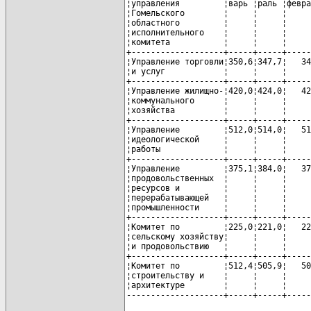
¦управления         ¦варь ¦раль ¦февра
¦Гомельского        ¦     ¦     ¦     
¦областного         ¦     ¦     ¦     
¦исполнительного    ¦     ¦     ¦     
¦комитета           ¦     ¦     ¦     
+-------------------+-----+-----+-----
¦Управление торговли¦350,6¦347,7¦   34
¦и услуг            ¦     ¦     ¦     
+-------------------+-----+-----+-----
¦Управление жилищно-¦420,0¦424,0¦   42
¦коммунального      ¦     ¦     ¦     
¦хозяйства          ¦     ¦     ¦     
+-------------------+-----+-----+-----
¦Управление         ¦512,0¦514,0¦   51
¦идеологической     ¦     ¦     ¦     
¦работы             ¦     ¦     ¦     
+-------------------+-----+-----+-----
¦Управление         ¦375,1¦384,0¦   37
¦продовольственных  ¦     ¦     ¦     
¦ресурсов и         ¦     ¦     ¦     
¦перерабатывающей   ¦     ¦     ¦     
¦промышленности     ¦     ¦     ¦     
+-------------------+-----+-----+-----
¦Комитет по         ¦225,0¦221,0¦   22
¦сельскому хозяйству¦     ¦     ¦     
¦и продовольствию   ¦     ¦     ¦     
+-------------------+-----+-----+-----
¦Комитет по         ¦512,4¦505,9¦   50
¦строительству и    ¦     ¦     ¦     
¦архитектуре        ¦     ¦     ¦     
--------------------+-----+-----+-----