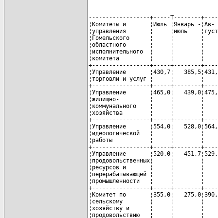
------------------+-----T--------+----
¦Комитеты и       ¦Июль ¦Январь -¦Ав- 
¦управления       ¦     ¦июль    ¦густ
¦Гомельского      ¦     ¦        ¦    
¦областного       ¦     ¦        ¦    
¦исполнительного  ¦     ¦        ¦    
¦комитета         ¦     ¦        ¦    
+-----------------+-----+--------+----
¦Управление       ¦430,7¦   385,5¦431,
¦торговли и услуг ¦     ¦        ¦    
+-----------------+-----+--------+----
¦Управление       ¦465,0¦   439,0¦475,
¦жилищно-         ¦     ¦        ¦    
¦коммунального    ¦     ¦        ¦    
¦хозяйства        ¦     ¦        ¦    
+-----------------+-----+--------+----
¦Управление       ¦554,0¦   528,0¦564,
¦идеологической   ¦     ¦        ¦    
¦работы           ¦     ¦        ¦    
+-----------------+-----+--------+----
¦Управление       ¦520,0¦   451,7¦529,
¦продовольственных¦     ¦        ¦    
¦ресурсов и       ¦     ¦        ¦    
¦перерабатывающей ¦     ¦        ¦    
¦промышленности   ¦     ¦        ¦    
+-----------------+-----+--------+----
¦Комитет по       ¦355,0¦   275,0¦390,
¦сельскому        ¦     ¦        ¦    
¦хозяйству и      ¦     ¦        ¦    
¦продовольствию   ¦     ¦        ¦    