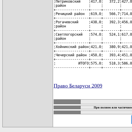
¦Петриковский    ¦417,0¦   372,2¦427,0
¦район           ¦     ¦        ¦     
+----------------+-----+--------+-----
¦Речицкий район  ¦619,0¦   566,7¦714,0
+----------------+-----+--------+-----
¦Рогачевский     ¦438,0¦   392,3¦456,0
¦район           ¦     ¦        ¦     
+----------------+-----+--------+-----
¦Светлогорский   ¦574,0¦   524,1¦617,0
¦район           ¦     ¦        ¦     
+----------------+-----+--------+-----
¦Хойникский район¦421,0¦   380,9¦421,0
+----------------+-----+--------+-----
¦Чечерский район ¦450,0¦   393,4¦451,0
+----------------+-----+--------+-----
¦           ИТОГО¦575,0¦   518,3¦586,0
-----------------+-----+--------+-----
Право Беларуси 2009
карта новых документов
При полном или частичном