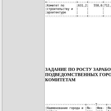
+-----------------+-----+--------+----
¦Комитет по       ¦631,2¦   558,6¦712,
¦строительству и  ¦     ¦        ¦    
¦архитектуре      ¦     ¦        ¦    
------------------+-----+--------+----
ЗАДАНИЕ ПО РОСТУ ЗАРАБО
ПОДВЕДОМСТВЕННЫХ ГОР
КОМИТЕТАМ
-----------------------+-----T-----+--
¦Наименование города и ¦Ян-  ¦Фев- ¦Ян