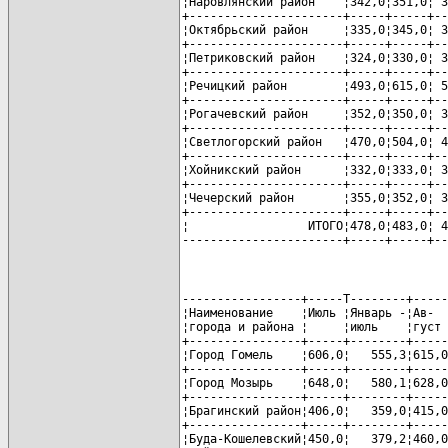
¦Наровлянский район    ¦342,0¦351,0¦ 3
+----------------------+-----+-----+--
¦Октябрьский район     ¦335,0¦345,0¦ 3
+----------------------+-----+-----+--
¦Петриковский район    ¦324,0¦330,0¦ 3
+----------------------+-----+-----+--
¦Речицкий район        ¦493,0¦615,0¦ 5
+----------------------+-----+-----+--
¦Рогачевский район     ¦352,0¦350,0¦ 3
+----------------------+-----+-----+--
¦Светлогорский район   ¦470,0¦504,0¦ 4
+----------------------+-----+-----+--
¦Хойникский район      ¦332,0¦333,0¦ 3
+----------------------+-----+-----+--
¦Чечерский район       ¦355,0¦352,0¦ 3
+----------------------+-----+-----+--
¦                 ИТОГО¦478,0¦483,0¦ 4
-----------------------+-----+-----+--
-----------------+-----T--------+-----
¦Наименование    ¦Июль ¦Январь -¦Ав-  
¦города и района ¦     ¦июль    ¦густ 
+----------------+-----+--------+-----
¦Город Гомель    ¦606,0¦   555,3¦615,0
+----------------+-----+--------+-----
¦Город Мозырь    ¦648,0¦   580,1¦628,0
+----------------+-----+--------+-----
¦Брагинский район¦406,0¦   359,0¦415,0
+----------------+-----+--------+-----
¦Буда-Кошелевский¦450,0¦   379,2¦460,0