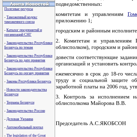
подведомственных:
Полезные ресурсы
комитетам и управлениям
Гом
-
Таможенный кодекс
приложению 1;
таможенного союза
городским и районным исполните
-
Каталог предприятий и
организаций СНГ
2. Комитетам и управлениям Г
-
Законодательство Республики
облисполком), городским и райо
Беларусь по темам
-
Законодательство Республики
довести соответствующие задания
Беларусь по дате принятия
организаций и установить контро
-
Законодательство Республики
ежемесячно в срок до 18-го числ
Беларусь по органу принятия
труду и социальной защите о
-
Законы Республики Беларусь
заработной платы на 2006 год, у
-
Новости законодательства
Беларуси
3. Контроль за исполнением н
облисполкома Майорова В.В.
-
Тюрьмы Беларуси
-
Законодательство России
-
Деловая Украина
Председатель А.С.ЯКОБСОН
-
Автомобильный портал
-
The legislation of the Great