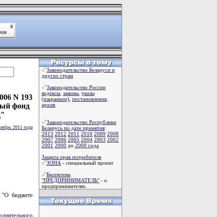
Законодательство Беларуси и
других стран
Законодательство России
кодексы
,
законы
,
указы
006 N 193
(изьранное)
,
постановления
,
ный фонд
архив
д"
Законодательство Республики
оябрь 2011 года
Беларусь по дате принятия
:
2013
2012
2011
2010
2009
2008
2007
2006
2005
2004
2003
2002
2001
2000
до
2000 года
Защита прав потребителя
ЗОНА
- специальный проект
Бюллетень
"ПРЕДПРИНИМАТЕЛЬ"
- о
предпринимателях.
2 "О бюджете
полнительного