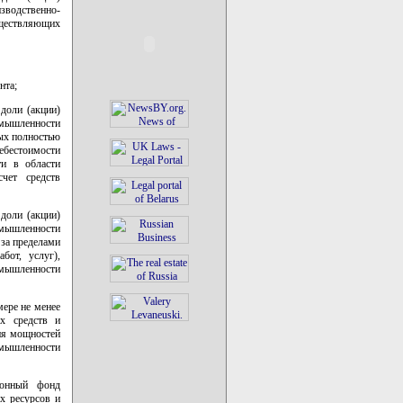
зводственно-
уществляющих
нта;
доли (акции)
омышленности
мых полностью
себестоимости
ти в области
чет средств
доли (акции)
омышленности
 за пределами
бот, услуг),
омышленности
мере не менее
х средств и
ия мощностей
омышленности
ионный фонд
х ресурсов и