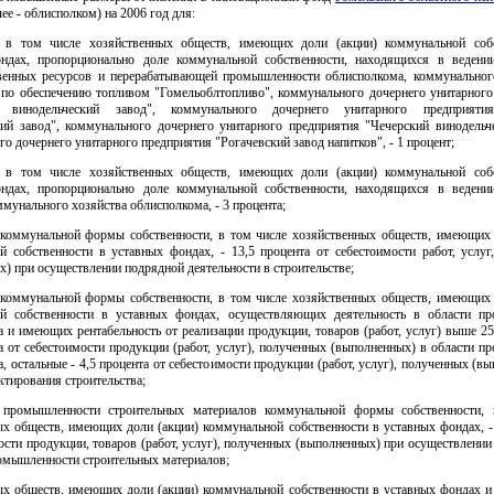
ее - облисполком) на 2006 год для:
, в том числе хозяйственных обществ, имеющих доли (акции) коммунальной соб
ндах, пропорционально доле коммунальной собственности, находящихся в ведени
венных ресурсов и перерабатывающей промышленности облисполкома, коммунальног
 по обеспечению топливом "Гомельоблтопливо", коммунального дочернего унитарного
й винодельческий завод", коммунального дочернего унитарного предприяти
кий завод", коммунального дочернего унитарного предприятия "Чечерский винодельче
о дочернего унитарного предприятия "Рогачевский завод напитков", - 1 процент;
, в том числе хозяйственных обществ, имеющих доли (акции) коммунальной соб
ндах, пропорционально доле коммунальной собственности, находящихся в ведени
унального хозяйства облисполкома, - 3 процента;
 коммунальной формы собственности, в том числе хозяйственных обществ, имеющих 
й собственности в уставных фондах, - 13,5 процента от себестоимости работ, услуг
) при осуществлении подрядной деятельности в строительстве;
 коммунальной формы собственности, в том числе хозяйственных обществ, имеющих 
й собственности в уставных фондах, осуществляющих деятельность в области пр
а и имеющих рентабельность от реализации продукции, товаров (работ, услуг) выше 25
а от себестоимости продукции (работ, услуг), полученных (выполненных) в области п
а, остальные - 4,5 процента от себестоимости продукции (работ, услуг), полученных (в
ктирования строительства;
 промышленности строительных материалов коммунальной формы собственности,
ых обществ, имеющих доли (акции) коммунальной собственности в уставных фондах, - 
ости продукции, товаров (работ, услуг), полученных (выполненных) при осуществлении
ромышленности строительных материалов;
ых обществ, имеющих доли (акции) коммунальной собственности в уставных фондах и 