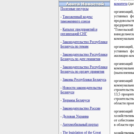
комитета
(дал
Полезные ресурсы
организаций
уставных фо
-
Таможенный кодекс
продовольст
таможенного союза
предприятия
-
Каталог предприятий и
"Гомельски
организаций СНГ
винодельчес
коммунальног
-
Законодательство Республики
Беларусь по темам
организаций
уставных фо
-
Законодательство Республики
жилищно-комм
Беларусь по дате принятия
организаций
-
Законодательство Республики
коммунально
Беларусь по органу принятия
(выполненных
-
Законы Республики Беларусь
организаций
коммунально
-
Новости законодательства
строительств
Беларуси
13,5 процент
строительств
-
Тюрьмы Беларуси
области прое
-
Законодательство России
организаций
хозяйственн
-
Деловая Украина
от себестоим
-
Автомобильный портал
в области п
-
The legislation of the Great
хозяйственн