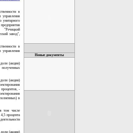
ственности в
и управления
о унитарного
 предприятия
я "Речицкий
ский завод",
ственности в
и управления
Новые документы
доли (акции)
, полученных
доли (акции)
оектирования
 процентов, -
роектирования
ыполненных) в
 в том числе
4,5 процента
 деятельности
доли (акции)