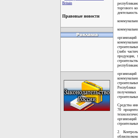
Britain
республикан
торгового к
деятельность
Правовые новости
коммунальног
коммунальног
организаций
коммунально
строительных
(либо частич
продукции, 
строительс
республиканс
организаций
коммунально
строительных
Республики 
полученных 
строительных
Средства инн
70 процент
технологиче
организаций
строительных
2. Контрол
облисполком