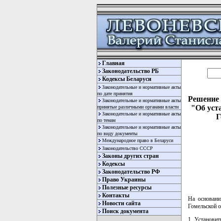
Главная
Законодательство РБ
Кодексы Беларуси
Законодательные и нормативные акты
по дате принятия
Решение 
Законодательные и нормативные акты
"Об уст
принятые различными органами власти
Законодательные и нормативные акты
Г
по темам
Законодательные и нормативные акты
по виду документы
Международное право в Беларуси
Законодательство СССР
Законы других стран
Кодексы
Законодательство РФ
Право Украины
Полезные ресурсы
Контакты
На основани
Новости сайта
Гомельской о
Поиск документа
1. Установи