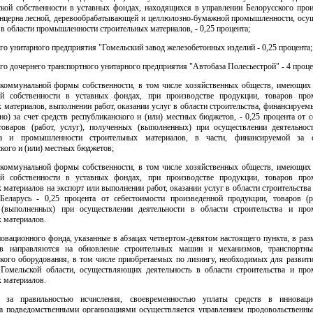
ской собственности в уставных фондах, находящихся в управлении Белорусского прои
онцерна лесной, деревообрабатывающей и целлюлозно-бумажной промышленности, ос
 в области промышленности строительных материалов, - 0,25 процента;
о унитарного предприятия "Гомельский завод железобетонных изделий - 0,25 процента;
о дочернего транспортного унитарного предприятия "Автобаза Полесьестрой" - 4 проце
 коммунальной формы собственности, в том числе хозяйственных обществ, имеющих 
й собственности в уставных фондах, при производстве продукции, товаров пр
 материалов, выполнении работ, оказании услуг в области строительства, финансируе
но) за счет средств республиканского и (или) местных бюджетов, - 0,25 процента от 
товаров (работ, услуг), полученных (выполненных) при осуществлении деятельнос
тва и промышленности строительных материалов, в части, финансируемой за с
кого и (или) местных бюджетов;
 коммунальной формы собственности, в том числе хозяйственных обществ, имеющих 
й собственности в уставных фондах, при производстве продукции, товаров пр
 материалов на экспорт или выполнении работ, оказании услуг в области строительства
Беларусь - 0,25 процента от себестоимости произведенной продукции, товаров (ра
(выполненных) при осуществлении деятельности в области строительства и пр
 материалов.
овационного фонда, указанные в абзацах четвертом-девятом настоящего пункта, в раз
ов направляются на обновление строительных машин и механизмов, транспортны
ского оборудования, в том числе приобретаемых по лизингу, необходимых для развит
 Гомельской области, осуществляющих деятельность в области строительства и пр
 материалов.
ь за правильностью исчисления, своевременностью уплаты средств в инновац
а подведомственными организациями осуществляется управлением продовольственны