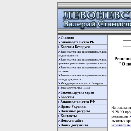
Главная
Законодательство РБ
Кодексы Беларуси
Законодательные и нормативные акты
по дате принятия
Решение
Законодательные и нормативные акты
"О по
принятые различными органами власти
Законодательные и нормативные акты
по темам
Законодательные и нормативные акты
по виду документы
Международное право в Беларуси
Законодательство СССР
Законы других стран
Кодексы
Законодательство РФ
Право Украины
На основани
Полезные ресурсы
N 28 "О пред
Контакты
реализации
У
Новости сайта
льготных кр
исполнитель
Поиск документа