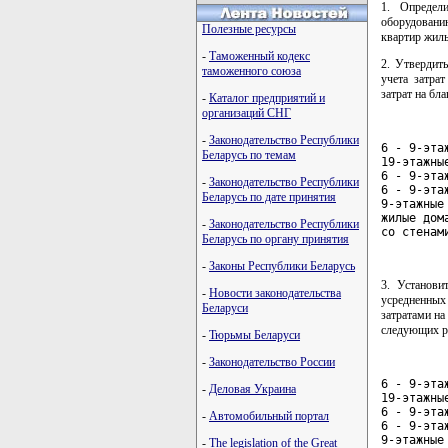
1. Определ
оборудовани
Полезные ресурсы
квартир жилы
-
Таможенный кодекс
2. Утвердит
таможенного союза
учета затра
затрат на бл
-
Каталог предприятий и
организаций СНГ
-
Законодательство Республики
6 - 9-эта
Беларусь по темам
19-этажны
6 - 9-эта
-
Законодательство Республики
6 - 9-эта
Беларусь по дате принятия
9-этажные
жилые дом
-
Законодательство Республики
со стенам
Беларусь по органу принятия
-
Законы Республики Беларусь
3. Установи
-
Новости законодательства
усредненных 
Беларуси
затратами на
следующих р
-
Тюрьмы Беларуси
-
Законодательство России
6 - 9-эта
-
Деловая Украина
19-этажны
6 - 9-эта
-
Автомобильный портал
6 - 9-эта
9-этажные
-
The legislation of the Great