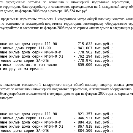
ить усредненные затраты по освоению и инженерной подготовке территории, 
ю территории, благоустройству и озеленению, приходящиеся на 1 квадратный метр о
х домов, на февраль 2006 года в размере 105,524 тыс.руб.
ь предельные нормативы стоимости 1 квадратного метра общей площади квартир жил
т по освоению и инженерной подготовке территории, инженерному оборудованию тер
агоустройство и озеленение на февраль 2006 года по сериям жилых домов в следующих р
жные жилые дома серии 111-90        - 715,833 тыс.руб.;

е жилые дома серии 111-90           - 841,007 тыс.руб.;

жные жилые дома серии М464-9-М      - 778,902 тыс.руб.;

жные жилые дома серии М464-9 У1     - 762,294 тыс.руб.;

 жилые дома серии 3А-ОПБ            - 778,976 тыс.руб.;

а иных проектов, в том числе        - 859,000 тыс.руб.

и из других материалов
ть показатели стоимости 1 квадратного метра общей площади квартир жилых дом
затрат по освоению и инженерной подготовке территории, инженерному оборудованию 
 благоустройство и озеленение) в текущем уровне цен на февраль 2006 года по сериям 
азмерах:
жные жилые дома серии 111-90        - 821,357 тыс.руб.;

е жилые дома серии 111-90           - 946,531 тыс.руб.;

жные жилые дома серии М464-9-М      - 884,426 тыс.руб.;

жные жилые дома серии М464-9 У1     - 867,818 тыс.руб.;

 жилые дома серии 3А-ОПБ            - 884,500 тыс.руб.;
