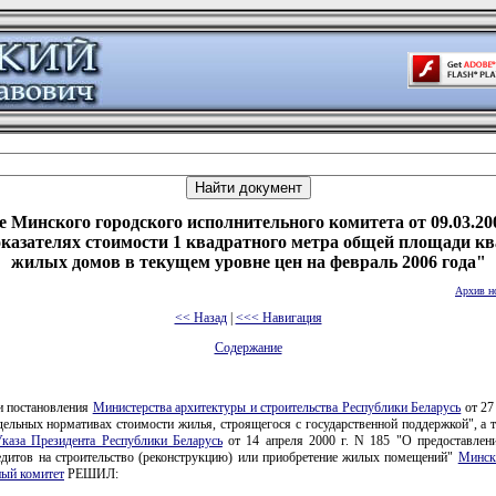
 Минского городского исполнительного комитета от 09.03.20
казателях стоимости 1 квадратного метра общей площади к
жилых домов в текущем уровне цен на февраль 2006 года"
Архив н
<< Назад
|
<<< Навигация
Содержание
и постановления
Министерства архитектуры и строительства Республики Беларусь
от 27
ельных нормативах стоимости жилья, строящегося с государственной поддержкой", а 
каза Президента Республики Беларусь
от 14 апреля 2000 г. N 185 "О предоставлен
едитов на строительство (реконструкцию) или приобретение жилых помещений"
Минск
ный комитет
РЕШИЛ: