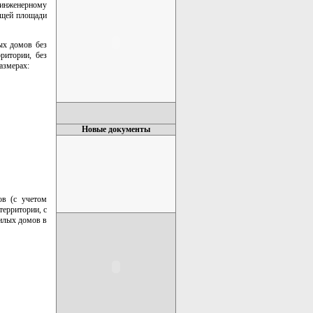
инженерному
бщей площади
ых домов без
ритории, без
азмерах:
Новые документы
ов (с учетом
территории, с
жилых домов в