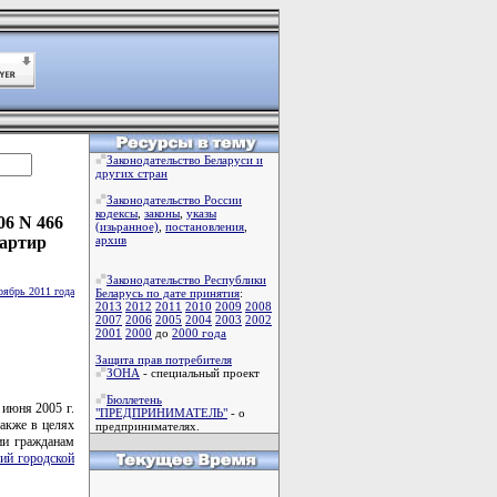
Законодательство Беларуси и
других стран
Законодательство России
кодексы
,
законы
,
указы
06 N 466
(изьранное)
,
постановления
,
вартир
архив
Законодательство Республики
оябрь 2011 года
Беларусь по дате принятия
:
2013
2012
2011
2010
2009
2008
2007
2006
2005
2004
2003
2002
2001
2000
до
2000 года
Защита прав потребителя
ЗОНА
- специальный проект
Бюллетень
 июня 2005 г.
"ПРЕДПРИНИМАТЕЛЬ"
- о
также в целях
предпринимателях.
ии гражданам
ий городской