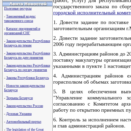
(работ, услуг) для республикан
государственного заказа по сбо
Полезные ресурсы
городской исполнительный комит
-
Таможенный кодекс
таможенного союза
1. Довести задание по поставке
заготовительным организациям г
-
Каталог предприятий и
организаций СНГ
2. Довести задание заготовител
-
Законодательство Республики
2006 году перерабатывающим орг
Беларусь по темам
3. Администрациям районов до 20
-
Законодательство Республики
Беларусь по дате принятия
поставку макулатуры организаци
указанными в пункте 1 настояще
-
Законодательство Республики
Беларусь по органу принятия
4. Администрациям районов е
-
Законы Республики Беларусь
горисполком об объемах заготовки
-
Новости законодательства
Беларуси
5. В целях обеспечения выпо
"Управление коммунального х
-
Тюрьмы Беларуси
согласованию с Комитетом арх
-
Законодательство России
работу по открытию приемных пу
-
Деловая Украина
6. Контроль за исполнением нас
-
Автомобильный портал
и глав администраций районов.
-
The legislation of the Great