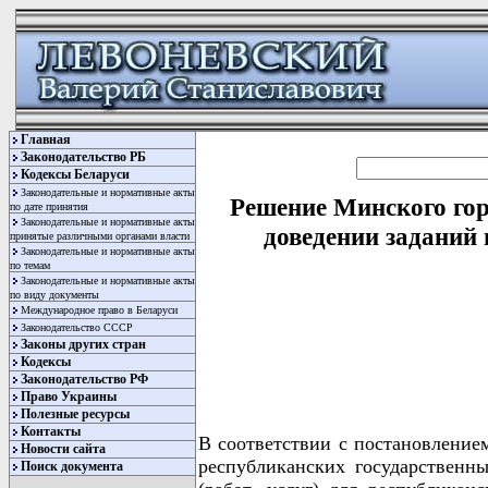
Главная
Законодательство РБ
Кодексы Беларуси
Законодательные и нормативные акты
Решение Минского гор
по дате принятия
Законодательные и нормативные акты
доведении заданий
принятые различными органами власти
Законодательные и нормативные акты
по темам
Законодательные и нормативные акты
по виду документы
Международное право в Беларуси
Законодательство СССР
Законы других стран
Кодексы
Законодательство РФ
Право Украины
Полезные ресурсы
Контакты
В соответствии с постановлени
Новости сайта
республиканских государственны
Поиск документа