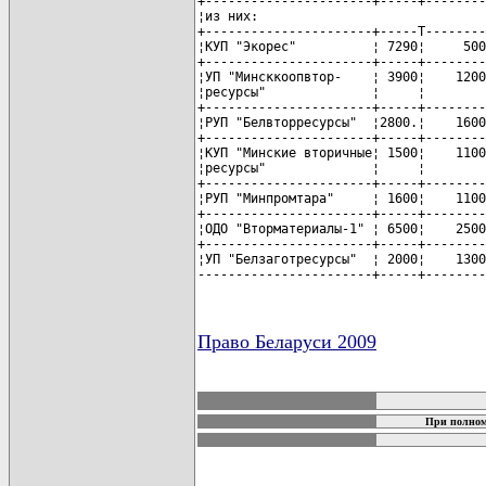
+----------------------+-----+--------
¦из них:                              
+----------------------+-----T--------
¦КУП "Экорес"          ¦ 7290¦     500
+----------------------+-----+--------
¦УП "Минсккоопвтор-    ¦ 3900¦    1200
¦ресурсы"              ¦     ¦        
+----------------------+-----+--------
¦РУП "Белвторресурсы"  ¦2800.¦    1600
+----------------------+-----+--------
¦КУП "Минские вторичные¦ 1500¦    1100
¦ресурсы"              ¦     ¦        
+----------------------+-----+--------
¦РУП "Минпромтара"     ¦ 1600¦    1100
+----------------------+-----+--------
¦ОДО "Вторматериалы-1" ¦ 6500¦    2500
+----------------------+-----+--------
¦УП "Белзаготресурсы"  ¦ 2000¦    1300
-----------------------+-----+--------
Право Беларуси 2009
карта новых документов
При полном