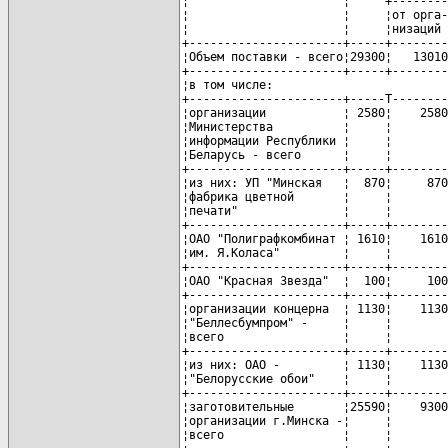
¦                      ¦     +--------
¦                      ¦     ¦от орга-
¦                      ¦     ¦низаций 
+----------------------+-----+--------
¦Объем поставки - всего¦29300¦   13010
+----------------------+-----+--------
¦в том числе:                         
+----------------------+-----T--------
¦организации           ¦ 2580¦    2580
¦Министерства          ¦     ¦        
¦информации Республики ¦     ¦        
¦Беларусь - всего      ¦     ¦        
+----------------------+-----+--------
¦из них: УП "Минская   ¦  870¦     870
¦фабрика цветной       ¦     ¦        
¦печати"               ¦     ¦        
+----------------------+-----+--------
¦ОАО "Полиграфкомбинат ¦ 1610¦    1610
¦им. Я.Коласа"         ¦     ¦        
+----------------------+-----+--------
¦ОАО "Красная Звезда"  ¦  100¦     100
+----------------------+-----+--------
¦организации концерна  ¦ 1130¦    1130
¦"Беллесбумпром" -     ¦     ¦        
¦всего                 ¦     ¦        
+----------------------+-----+--------
¦из них: ОАО -         ¦ 1130¦    1130
¦"Белорусские обои"    ¦     ¦        
+----------------------+-----+--------
¦заготовительные       ¦25590¦    9300
¦организации г.Минска -¦     ¦        
¦всего                 ¦     ¦        