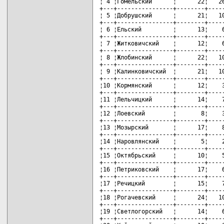
¦ 4 ¦Гомельский      ¦      22¦   26
+---+----------------+--------+-----
¦ 5 ¦Добрушский      ¦      21¦   10
+---+----------------+--------+-----
¦ 6 ¦Ельский         ¦      13¦    6
+---+----------------+--------+-----
¦ 7 ¦Житковичский    ¦      12¦    6
+---+----------------+--------+-----
¦ 8 ¦Жлобинский      ¦      22¦   10
+---+----------------+--------+-----
¦ 9 ¦Калинковичский  ¦      21¦   10
+---+----------------+--------+-----
¦10 ¦Кормянский      ¦      12¦    3
+---+----------------+--------+-----
¦11 ¦Лельчицкий      ¦      14¦    7
+---+----------------+--------+-----
¦12 ¦Лоевский        ¦       8¦    3
+---+----------------+--------+-----
¦13 ¦Мозырский       ¦      17¦    8
+---+----------------+--------+-----
¦14 ¦Наровлянский    ¦       5¦    2
+---+----------------+--------+-----
¦15 ¦Октябрьский     ¦      10¦    5
+---+----------------+--------+-----
¦16 ¦Петриковский    ¦      17¦    6
+---+----------------+--------+-----
¦17 ¦Речицкий        ¦      15¦    7
+---+----------------+--------+-----
¦18 ¦Рогачевский     ¦      24¦   10
+---+----------------+--------+-----
¦19 ¦Светлогорский   ¦      14¦    6
+---+----------------+--------+-----