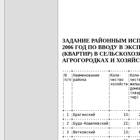
ЗАДАНИЕ РАЙОННЫМ ИС
2006 ГОД ПО ВВОДУ В Э
(КВАРТИР) В СЕЛЬСКОХО
АГРОГОРОДКАХ И ХОЗЯ
----+----------------+--------+-----
¦N  ¦Наименование    ¦Коли-   ¦Коли-
¦п/п¦района          ¦чество  ¦честв
¦   ¦                ¦хозяйств¦жилых
¦   ¦                ¦        ¦домов
¦   ¦                ¦        ¦(квар
¦   ¦                ¦        ¦тир) 
¦   ¦                ¦        ¦     
¦   ¦                ¦        ¦     
+---+----------------+--------+-----
¦ 1 ¦Брагинский      ¦      13¦    2
+---+----------------+--------+-----
¦ 2 ¦Буда-Кошелевский¦      22¦   10
+---+----------------+--------+-----
¦ 3 ¦Ветковский      ¦      13¦    6
+---+----------------+--------+-----