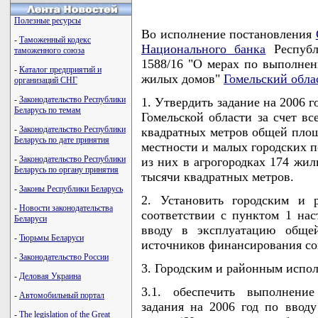
Полезные ресурсы
Во исполнение постановления
-
Таможенный кодекс
Национального банка
Республ
таможенного союза
1588/16 "О мерах по выполнен
-
Каталог предприятий и
жилых домов"
Гомельский обла
организаций СНГ
-
Законодательство Республики
1. Утвердить задание на 2006 
Беларусь по темам
Гомельской области за счет в
-
Законодательство Республики
квадратных метров общей площ
Беларусь по дате принятия
местности и малых городских п
-
Законодательство Республики
из них в агрогородках 174 жи
Беларусь по органу принятия
тысячи квадратных метров.
-
Законы Республики Беларусь
2. Установить городским и 
-
Новости законодательства
соответствии с пунктом 1 нас
Беларуси
вводу в эксплуатацию обще
-
Тюрьмы Беларуси
источников финансирования со
-
Законодательство России
3. Городским и районным испо
-
Деловая Украина
3.1. обеспечить выполнени
-
Автомобильный портал
задания на 2006 год по вво
-
The legislation of the Great