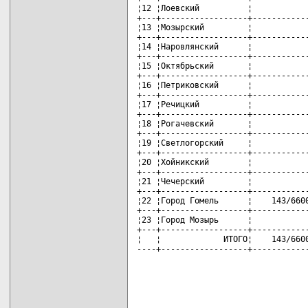
¦12 ¦Лоевский          ¦            
+---+------------------+------------
¦13 ¦Мозырский         ¦            
+---+------------------+------------
¦14 ¦Наровлянский      ¦            
+---+------------------+------------
¦15 ¦Октябрьский       ¦            
+---+------------------+------------
¦16 ¦Петриковский      ¦            
+---+------------------+------------
¦17 ¦Речицкий          ¦            
+---+------------------+------------
¦18 ¦Рогачевский       ¦            
+---+------------------+------------
¦19 ¦Светлогорский     ¦            
+---+------------------+------------
¦20 ¦Хойникский        ¦            
+---+------------------+------------
¦21 ¦Чечерский         ¦            
+---+------------------+------------
¦22 ¦Город Гомель      ¦    143/6600
+---+------------------+------------
¦23 ¦Город Мозырь      ¦            
+---+------------------+------------
¦   ¦             ИТОГО¦    143/6600
----+------------------+-----------