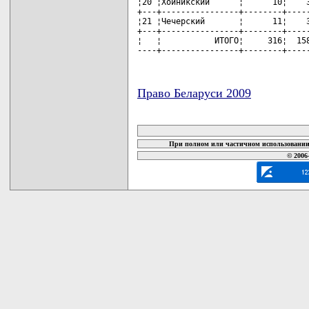
¦20 ¦Хойникский      ¦      10¦    3
+---+----------------+--------+-----
¦21 ¦Чечерский       ¦      11¦    3
+---+----------------+--------+-----
¦   ¦           ИТОГО¦     316¦  158
----+----------------+--------+----
Право Беларуси 2009
карта новых документов
При полном или частичном использовании 
© 2006