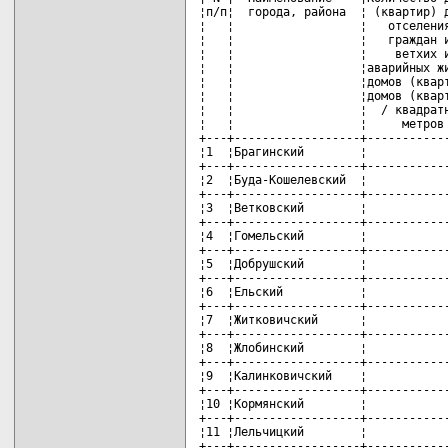
¦п/п¦  города, района  ¦ (квартир) д
¦   ¦                  ¦   отселения
¦   ¦                  ¦   граждан и
¦   ¦                  ¦    ветхих и
¦   ¦                  ¦аварийных жи
¦   ¦                  ¦домов (кварт
¦   ¦                  ¦домов (кварт
¦   ¦                  ¦  / квадратн
¦   ¦                  ¦     метров 
+---+------------------+------------
¦1  ¦Брагинский        ¦            
+---+------------------+------------
¦2  ¦Буда-Кошелевский  ¦            
+---+------------------+------------
¦3  ¦Ветковский        ¦            
+---+------------------+------------
¦4  ¦Гомельский        ¦            
+---+------------------+------------
¦5  ¦Добрушский        ¦            
+---+------------------+------------
¦6  ¦Ельский           ¦            
+---+------------------+------------
¦7  ¦Житковичский      ¦            
+---+------------------+------------
¦8  ¦Жлобинский        ¦            
+---+------------------+------------
¦9  ¦Калинковичский    ¦            
+---+------------------+------------
¦10 ¦Кормянский        ¦            
+---+------------------+------------
¦11 ¦Лельчицкий        ¦            
+---+------------------+------------