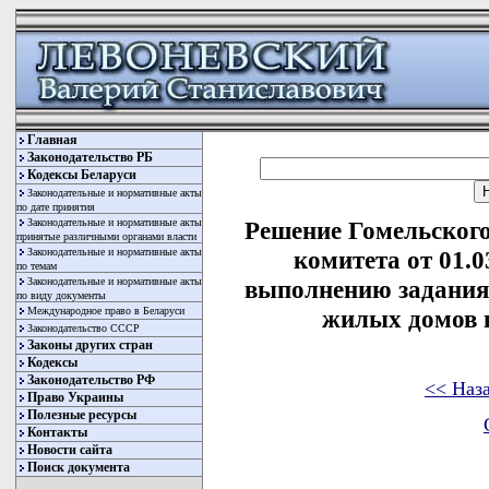
Главная
Законодательство РБ
Кодексы Беларуси
Законодательные и нормативные акты
по дате принятия
Законодательные и нормативные акты
Решение Гомельского
принятые различными органами власти
Законодательные и нормативные акты
комитета от 01.0
по темам
Законодательные и нормативные акты
выполнению задания 
по виду документы
Международное право в Беларуси
жилых домов 
Законодательство СССР
Законы других стран
Кодексы
Законодательство РФ
<< Наз
Право Украины
Полезные ресурсы
Контакты
Новости сайта
Поиск документа