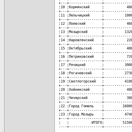
+---+----------------+--------------
¦10 ¦Кормянский      ¦           400
+---+----------------+--------------
¦11 ¦Лельчицкий      ¦          1000
+---+----------------+--------------
¦12 ¦Лоевский        ¦           460
+---+----------------+--------------
¦13 ¦Мозырский       ¦          1320
+---+----------------+--------------
¦14 ¦Наровлянский    ¦           220
+---+----------------+--------------
¦15 ¦Октябрьский     ¦           400
+---+----------------+--------------
¦16 ¦Петриковский    ¦           720
+---+----------------+--------------
¦17 ¦Речицкий        ¦          3900
+---+----------------+--------------
¦18 ¦Рогачевский     ¦          2730
+---+----------------+--------------
¦19 ¦Светлогорский   ¦          4100
+---+----------------+--------------
¦20 ¦Хойникский      ¦           400
+---+----------------+--------------
¦21 ¦Чечерский       ¦           300
+---+----------------+--------------
¦22 ¦Город Гомель    ¦         16000
+---+----------------+--------------
¦23 ¦Город Мозырь    ¦          4740
+---+----------------+--------------
¦   ¦           ИТОГО¦         51500
----+----------------+-------------