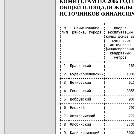
КОМИТЕТАМ НА 2006 ГОД
ОБЩЕЙ ПЛОЩАДИ ЖИЛЫХ 
ИСТОЧНИКОВ ФИНАНСИР
----+----------------+--------------
¦ N ¦  Наименование  ¦    Ввод в    
¦п/п¦ района, города ¦ эксплуатацию 
¦   ¦                ¦жилых домов за
¦   ¦                ¦   счет всех  
¦   ¦                ¦  источников  
¦   ¦                ¦финансирования
¦   ¦                ¦  квадратных  
¦   ¦                ¦    метров    
+---+----------------+--------------
¦ 1 ¦Брагинский      ¦           185
+---+----------------+--------------
¦ 2 ¦Буда-Кошелевский¦          1000
+---+----------------+--------------
¦ 3 ¦Ветковский      ¦           610
+---+----------------+--------------
¦ 4 ¦Гомельский      ¦          3855
+---+----------------+--------------
¦ 5 ¦Добрушский      ¦           900
+---+----------------+--------------
¦ 6 ¦Ельский         ¦           790
+---+----------------+--------------
¦ 7 ¦Житковичский    ¦           770
+---+----------------+--------------
¦ 8 ¦Жлобинский      ¦          3700
+---+----------------+--------------
¦ 9 ¦Калинковичский  ¦          3000