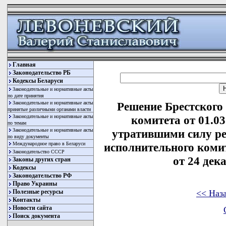
Главная
Законодательство РБ
Кодексы Беларуси
Законодательные и нормативные акты
по дате принятия
Законодательные и нормативные акты
Решение Брестского
принятые различными органами власти
Законодательные и нормативные акты
комитета от 01.0
по темам
Законодательные и нормативные акты
утратившими силу ре
по виду документы
Международное право в Беларуси
исполнительного комите
Законодательство СССР
от 24 дека
Законы других стран
Кодексы
Законодательство РФ
Право Украины
<< Наз
Полезные ресурсы
Контакты
Новости сайта
Поиск документа