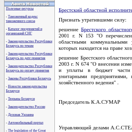
Полезные ресурсы
Брестский областной исполнит
-
Таможенный кодекс
Признать утратившими силу:
таможенного союза
решение
Брестского областно
-
Каталог предприятий и
организаций СНГ
2001 г. N 153 "О перечисле
областными коммунальными 
-
Законодательство Республики
Беларусь по темам
которых находится на праве хоз
-
Законодательство Республики
решение Брестского областного
Беларусь по дате принятия
2003 г. N 674 "О внесении изм
-
Законодательство Республики
и уплаты в бюджет части
Беларусь по органу принятия
унитарными предприятиями, 
-
Законы Республики Беларусь
хозяйственного ведения" .
-
Новости законодательства
Беларуси
-
Тюрьмы Беларуси
Председатель К.А.СУМАР
-
Законодательство России
-
Деловая Украина
-
Автомобильный портал
Управляющий делами А.С.СТ
-
The legislation of the Great