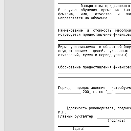
____________________________________
           банкротства юридического 
В  случае  обучения  временных  (ант
фамилию,   имя,   отчество   и   пас
направляется на обучение ___________
____________________________________
____________________________________
Наименование  и  стоимость  мероприя
истребуется предоставление финансово
____________________________________
____________________________________
Виды  уплачиваемых  в областной бюдж
осуществлением   целей,  указанных  
отчислений, суммы и период уплаты) _
____________________________________
____________________________________
Обоснование предоставления финансово
____________________________________
Период   предоставления   истребуемо
____________________________________
    (должность руководителя, подпись
М.П.

Главный бухгалтер  _________________
                        (подпись)   
_________________________

       (дата)