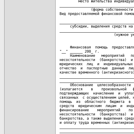
         место жительства индивидуал
____________________________________
               (форма собственности 
Вид предоставляемой финансовой помощ
                                    
____________________________________
     субсидии, выделения средств на 
____________________________________
     Финансовая  помощь  предоставля
"__" ______ 200_ г.

     Наименование   мероприятий   по
несостоятельности  (банкротства)  и 
юридических  лиц  и  индивидуальных 
отчество  и  паспортные  данные  лиц
качестве временного (антикризисного)
____________________________________
____________________________________
     Обоснование  целесообразности  
(излагается    в    произвольной   ф
подтверждающих  начисление  и  уплат
связанных  с осуществлением целей, н
помощь  из  областного  бюджета  в  
средств  юридическим  лицам  и  инди
финансирование    мероприятий    по 
несостоятельности  (банкротства)  и 
банкротства, а также выделения средс
и оплату труда временных (антикризис
____________________________________
____________________________________