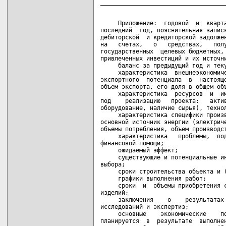
     Приложение:  годовой  и  кварта
последний  год, пояснительная записк
дебиторской  и кредиторской задолжен
на   счетах,   о   средствах,   полу
государственных  целевых бюджетных, 
привлеченных инвестиций и их источни
     баланс за предыдущий год и теку
     характеристика  внешнеэкономиче
экспортного  потенциала  в  настояще
объем экспорта, его доля в общем объ
     характеристика  ресурсов  и  им
под    реализацию   проекта:   актив
оборудование, наличие сырья), технол
     характеристика специфики произв
основной источник энергии (электриче
объемы потребления, объем производст
     характеристика   проблемы,  под
финансовой помощи;

     ожидаемый эффект;

     существующие и потенциальные ин
выбора;

     сроки строительства объекта и (
     графики выполнения работ;

     сроки  и  объемы приобретения с
изделий;

     заключения    о    результатах 
исследований и экспертиз;

     основные    экономические    по
планируется  в  результате  выполнен