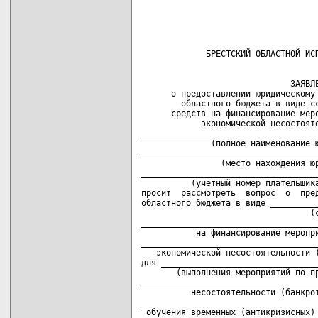
                              ЗАЯВЛЕ
      о предоставлении юридическому 
        областного бюджета в виде сс
      средств на финансирование меро
            экономической несостояте
____________________________________
              (полное наименование ю
____________________________________
                (место нахождения юр
____________________________________
          (учетный номер плательщика
просит  рассмотреть  вопрос  о  пред
областного бюджета в виде __________
                                  (с
____________________________________
           на финансирование меропри
____________________________________
   экономической несостоятельности (
для ________________________________
       (выполнения мероприятий по пр
____________________________________
          несостоятельности (банкрот
____________________________________
 обучения временных (антикризисных) 