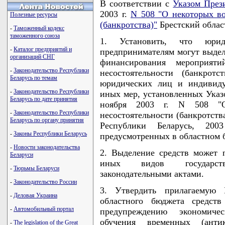
В соответствии с
Указом През
2003 г.
N 508 "О некоторых во
Полезные ресурсы
(банкротства)"
Брестский облас
-
Таможенный кодекс
таможенного союза
1. Установить, что юри
-
Каталог предприятий и
предпринимателям могут выделя
организаций СНГ
финансирования мероприят
-
Законодательство Республики
несостоятельности (банкротс
Беларусь по темам
юридических лиц и индивиду
-
Законодательство Республики
иных мер, установленных Указ
Беларусь по дате принятия
ноября 2003 г. N 508 "О
-
Законодательство Республики
несостоятельности (банкротств
Беларусь по органу принятия
Республики Беларусь, 200
-
Законы Республики Беларусь
предусмотренных в областном 
-
Новости законодательства
2. Выделение средств может 
Беларуси
иных видов государств
-
Тюрьмы Беларуси
законодательными актами.
-
Законодательство России
3. Утвердить прилагаемую
-
Деловая Украина
областного бюджета средст
-
Автомобильный портал
предупреждению экономическ
обучения временных (анти
-
The legislation of the Great