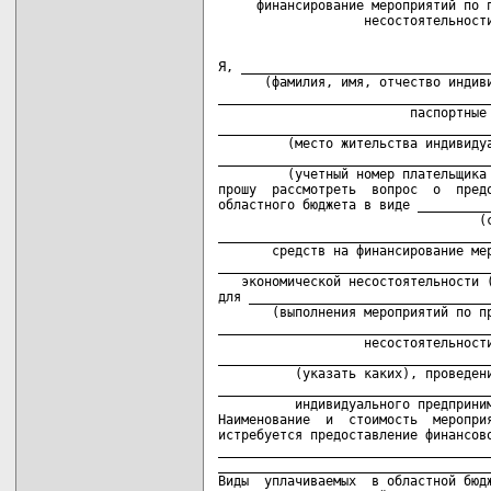
     финансирование мероприятий по п
Я, _________________________________
      (фамилия, имя, отчество индиви
____________________________________
                         паспортные 
____________________________________
         (место жительства индивидуа
____________________________________
         (учетный номер плательщика 
прошу  рассмотреть  вопрос  о  предо
областного бюджета в виде __________
                                  (с
____________________________________
       средств на финансирование мер
____________________________________
   экономической несостоятельности (
для ________________________________
       (выполнения мероприятий по пр
____________________________________
                   несостоятельности
____________________________________
          (указать каких), проведени
____________________________________
          индивидуального предприним
Наименование  и  стоимость  мероприя
истребуется предоставление финансово
____________________________________
____________________________________
Виды  уплачиваемых  в областной бюдж