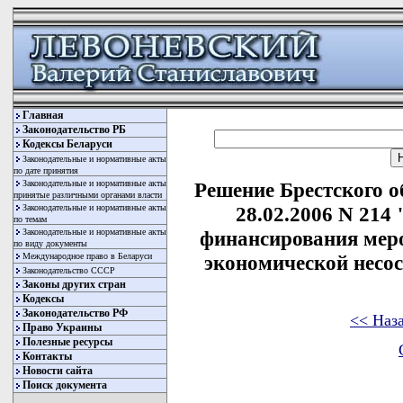
Главная
Законодательство РБ
Кодексы Беларуси
Законодательные и нормативные акты
по дате принятия
Законодательные и нормативные акты
Решение Брестского о
принятые различными органами власти
Законодательные и нормативные акты
28.02.2006 N 214
по темам
Законодательные и нормативные акты
финансирования мер
по виду документы
Международное право в Беларуси
экономической несос
Законодательство СССР
Законы других стран
Кодексы
Законодательство РФ
<< Наз
Право Украины
Полезные ресурсы
Контакты
Новости сайта
Поиск документа