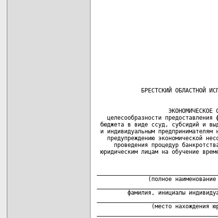
                     ЭКОНОМИЧЕСКОЕ О
   целесообразности предоставления ф
 бюджета в виде ссуд, субсидий и выд
 и индивидуальным предпринимателям н
   предупреждению экономической несо
     проведения процедур банкротства
____________________________________
               (полное наименование 
____________________________________
         фамилия, инициалы индивидуа
____________________________________
                (место нахождения юр
____________________________________