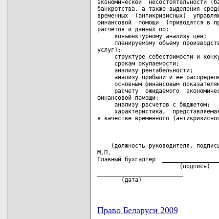
экономической  несостоятельности (ба
банкротства, а также выделения средс
временных  (антикризисных)  управляю
финансовой  помощи  (приводятся в пр
расчетов и данных по:

     конъюнктурному анализу цен;

     планируемому объему производств
услуг);

     структуре себестоимости и конку
     срокам окупаемости;

     анализу рентабельности;

     анализу прибыли и ее распределе
     основным финансовым показателям
     расчету  ожидаемого  экономичес
финансовой помощи;

     анализу расчетов с бюджетом;

     характеристика,  представляемая
____________________________________
    (должность руководителя, подпись
М.П.

Главный бухгалтер  _________________
                        (подпись)   
_________________________

       (дата)
Право Беларуси 2009