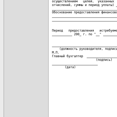
осуществлением   целей,  указанных  
отчислений, суммы и период уплаты) _
____________________________________
Обоснование предоставления финансово
____________________________________
Период   предоставления   истребуемо
____________________________________
    (должность руководителя, подпись
М.П.

Главный бухгалтер  _________________
                        (подпись)   
_________________________

       (дата)