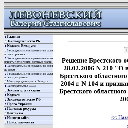
Главная
Законодательство РБ
Кодексы Беларуси
Законодательные и нормативные акты
по дате принятия
Законодательные и нормативные акты
Решение Брестского о
принятые различными органами власти
Законодательные и нормативные акты
28.02.2006 N 210 "О 
по темам
Законодательные и нормативные акты
Брестского областного
по виду документы
Международное право в Беларуси
2004 г. N 104 и приз
Законодательство СССР
Брестского областного 
Законы других стран
Кодексы
20
Законодательство РФ
Право Украины
Полезные ресурсы
Контакты
<< Наз
Новости сайта
Поиск документа