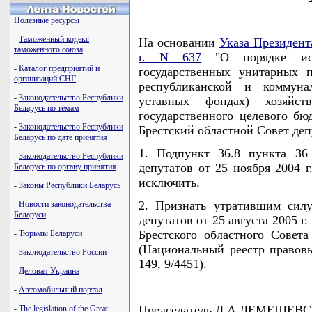
Полезные ресурсы
-
Таможенный кодекс
На основании
Указа Президент
таможенного союза
г. N 637
"О порядке исч
-
Каталог предприятий и
государственных унитарных 
организаций СНГ
республиканской и коммуна
-
Законодательство Республики
уставных фондах) хозяйс
Беларусь по темам
государственного целевого бю
-
Законодательство Республики
Брестский областной Совет де
Беларусь по дате принятия
1. Подпункт 36.8 пункта 36
-
Законодательство Республики
депутатов от 25 ноября 2004 г
Беларусь по органу принятия
исключить.
-
Законы Республики Беларусь
2. Признать утратившим силу
-
Новости законодательства
Беларуси
депутатов от 25 августа 2005 
Брестского областного Совета
-
Тюрьмы Беларуси
(Национальный реестр правовы
-
Законодательство России
149, 9/4451).
-
Деловая Украина
-
Автомобильный портал
Председатель Л.А.ЛЕМЕШЕВ
-
The legislation of the Great