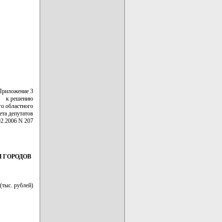
Приложение 3
к решению
го областного
ета депутатов
02.2006 N 207
 ГОРОДОВ
(тыс. рублей)