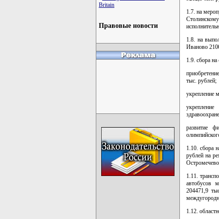
Britain
1.7. на меро
Столинском
Правовые новости
исполнительн
1.8. на вып
Иваново 2100
1.9. сбора н
приобретени
тыс. рублей;
укрепление м
укрепление
здравоохране
развитие фи
олимпийского
1.10. сбора 
рублей на ре
Остромечево 
1.11. трансп
автобусов м
204471,9 ты
междугородн
1.12. област