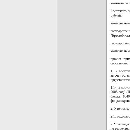
комитета по 
Брестского 
рублей;
коммунальног
государств
"Брестоблсел
государствен
коммунальног
прочих юрид
собственност
1.13. Брестс
за счет оста
представител
1.14. в соот
2006 год" (Н
бюджет 10403
фонда охраны
2. Уточнить:
2.1. доходы 
2.2. расходы
по разделам,