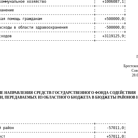
коммунальное хозяйство                      ¦   +1006087,1¦

--------------------------------------------+-------------+

ранение                                     ¦             ¦

--------------------------------------------+-------------+

кая помощь гражданам                        ¦    +500000,0¦

--------------------------------------------+-------------+

асходы в области здравоохранения            ¦    -500000,0¦

--------------------------------------------+-------------+

сходов                                      ¦   +3119125,9¦

--------------------------------------------+--------------
Брестско
Сов
28.
Е НАПРАВЛЕНИЯ СРЕДСТВ ГОСУДАРСТВЕННОГО ФОНДА СОДЕЙСТВИЯ
И, ПЕРЕДАВАЕМЫХ ИЗ ОБЛАСТНОГО БЮДЖЕТА В БЮДЖЕТЫ РАЙОНОВ И
--------------------------------------------+--------------

й район                                     ¦     -57011,0¦

--------------------------------------------+-------------+

ест                                         ¦     +57011,0¦
