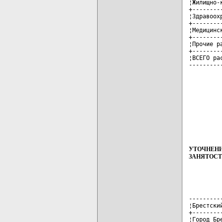
¦Жилищно-
+--------
¦Здравоох
+--------
¦Медицинс
+--------
¦Прочие р
+--------
¦ВСЕГО ра
---------
УТОЧНЕНИ
ЗАНЯТОСТ
---------
¦Брестски
+--------
¦Город Бр