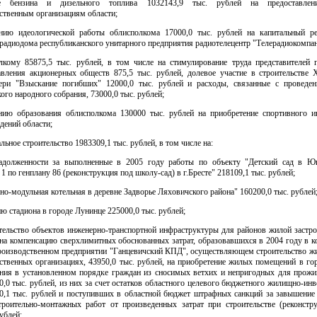
ие бензина и дизельного топлива 1032143,9 тыс. рублей на предоставлен
ственным организациям области;
ению идеологической работы облисполкома 17000,0 тыс. рублей на капитальный р
 радиодома республиканского унитарного предприятия радиотелецентр "Телерадиокомпан
олкому 85875,5 тыс. рублей, в том числе на стимулирование труда представителей г
авления акционерных обществ 875,5 тыс. рублей, долевое участие в строительстве
ри "Взыскание погибших" 12000,0 тыс. рублей и расходы, связанные с проведен
ого народного собрания, 73000,0 тыс. рублей;
ению образования облисполкома 130000 тыс. рублей на приобретение спортивного и
дений области;
альное строительство 1983309,1 тыс. рублей, в том числе на:
адолженности за выполненные в 2005 году работы по объекту "Детский сад в Ю
1 по генплану 86 (реконструкция под школу-сад) в г.Бресте" 218109,1 тыс. рублей;
но-модульная котельная в деревне Задворье Ляховичского района" 160200,0 тыс. рублей
ю стадиона в городе Лунинце 225000,0 тыс. рублей;
ительство объектов инженерно-транспортной инфраструктуры для районов жилой застр
, на компенсацию сверхлимитных обоснованных затрат, образовавшихся в 2004 году в 
роизводственном предприятии "Ганцевичский КПД", осуществляющем строительство ж
йственных организациях, 43950,0 тыс. рублей, на приобретение жилых помещений в го
ения в установленном порядке граждан из сносимых ветхих и непригодных для прож
,0 тыс. рублей, из них за счет остатков областного целевого бюджетного жилищно-ин
0,1 тыс. рублей и поступивших в областной бюджет штрафных санкций за завышение
троительно-монтажных работ от произведенных затрат при строительстве (реконстр
рублей;