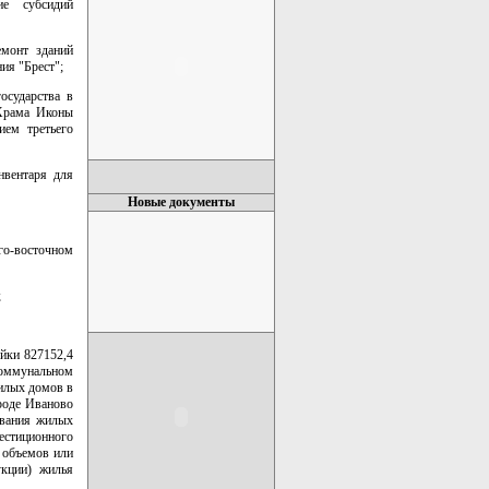
ие субсидий
емонт зданий
ия "Брест";
осударства в
 Храма Иконы
ием третьего
нвентаря для
Новые документы
го-восточном
;
ойки 827152,4
коммунальном
илых домов в
роде Иваново
ивания жилых
вестиционного
 объемов или
укции) жилья