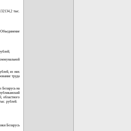
32134,2 тыс.
Объединение
рублей;
коммунальной
ублей, из них
рование труда
и Беларусь на
спубликанский
й, областного
ыс. рублей.
лики Беларусь