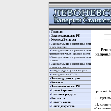
Главная
Законодательство РБ
Кодексы Беларуси
Законодательные и нормативные акты
по дате принятия
Решен
Законодательные и нормативные акты
направле
принятые различными органами власти
Законодательные и нормативные акты
по темам
Законодательные и нормативные акты
по виду документы
Международное право в Беларуси
Законодательство СССР
Законы других стран
Кодексы
Законодательство РФ
Право Украины
Брестский о
Полезные ресурсы
1. Направить
Контакты
Новости сайта
1.1. комитет
Поиск документа
облисполком) 