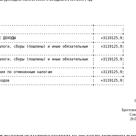
--------------------------------------------+--------------

                                            ¦             ¦

--------------------------------------------+-------------+

Е ДОХОДЫ                                    ¦   +3119125,9¦

--------------------------------------------+-------------+

алоги, сборы (пошлины) и иные обязательные  ¦   +3119125,9¦

                                            ¦             ¦

--------------------------------------------+-------------+

алоги, сборы (пошлины) и иные обязательные  ¦   +3119125,9¦

                                            ¦             ¦

--------------------------------------------+-------------+

ния по отмененным налогам                   ¦   +3119125,9¦

--------------------------------------------+-------------+

ходов                                       ¦   +3119125,9¦

--------------------------------------------+--------------
Брестско
Сов
28.