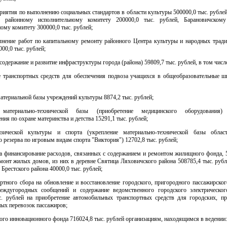
приятия по выполнению социальных стандартов в области культуры 500000,0 тыс. рублей
у районному исполнительному комитету 200000,0 тыс. рублей, Барановичскому
ому комитету 300000,0 тыс. рублей;
олнение работ по капитальному ремонту районного Центра культуры и народных тради
00,0 тыс. рублей;
а содержание и развитие инфраструктуры города (района) 59809,7 тыс. рублей, в том числе
е транспортных средств для обеспечения подвоза учащихся в общеобразовательные ш
атериальной базы учреждений культуры 8874,2 тыс. рублей;
 материально-технической базы (приобретение медицинского оборудования)
ния по охране материнства и детства 15291,1 тыс. рублей;
зической культуры и спорта (укрепление материально-технической базы облас
 резерва по игровым видам спорта "Виктория") 12702,8 тыс. рублей;
на финансирование расходов, связанных с содержанием и ремонтом жилищного фонда, 
монт жилых домов, из них в деревне Святица Ляховичского района 508785,4 тыс. рубл
Брестского района 40000,0 тыс. рублей;
ортного сбора на обновление и восстановление городского, пригородного пассажирског
еждугородных сообщений и содержание ведомственного городского электрическог
с. рублей на приобретение автомобильных транспортных средств для городских, п
ых перевозок пассажиров;
ного инновационного фонда 716024,8 тыс. рублей организациям, находящимся в ведении: