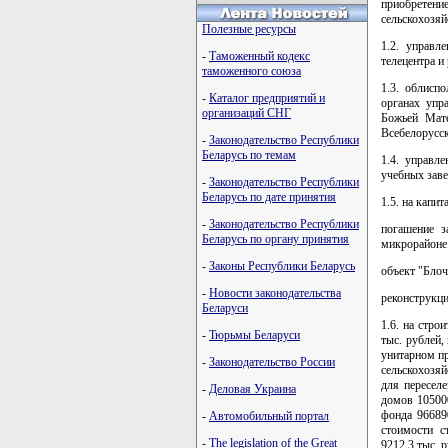
приобретен
сельскохозяй
Полезные ресурсы
1.2. управл
-
Таможенный кодекс
телецентра и
таможенного союза
1.3. облисп
-
Каталог предприятий и
органах упр
организаций СНГ
Божьей Мате
Всебелорусск
-
Законодательство Республики
Беларусь по темам
1.4. управл
учебных заве
-
Законодательство Республики
Беларусь по дате принятия
1.5. на капит
-
Законодательство Республики
погашение з
Беларусь по органу принятия
микрорайоне 
-
Законы Республики Беларусь
объект "Блоч
-
Новости законодательства
реконструкци
Беларуси
1.6. на стро
-
Тюрьмы Беларуси
тыс. рублей
унитарном п
-
Законодательство России
сельскохозя
для пересел
-
Деловая Украина
домов 105000
фонда 96689
-
Автомобильный портал
стоимости с
-
The legislation of the Great
9212,3 тыс. 