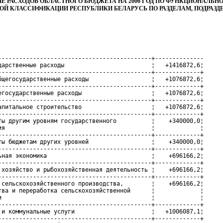
Е РАСХОДОВ ОБЛАСТНОГО БЮДЖЕТА НА 2006 ГОД ПО ФУНКЦИОНАЛЬН
Й КЛАССИФИКАЦИИ РЕСПУБЛИКИ БЕЛАРУСЬ ПО РАЗДЕЛАМ, ПОДРАЗД
--------------------------------------------+--------------

дарственные расходы                         ¦   +1416872,6¦

--------------------------------------------+-------------+

бщегосударственные расходы                  ¦   +1076872,6¦

--------------------------------------------+-------------+

егосударственные расходы                    ¦   +1076872,6¦

--------------------------------------------+-------------+

апитальное строительство                    ¦   +1076872,6¦

--------------------------------------------+-------------+

ты другим уровням государственного          ¦    +340000,0¦

ия                                          ¦             ¦

--------------------------------------------+-------------+

ты бюджетам других уровней                  ¦    +340000,0¦

--------------------------------------------+-------------+

ьная экономика                              ¦    +696166,2¦

--------------------------------------------+-------------+

 хозяйство и рыбохозяйственная деятельность ¦    +696166,2¦

--------------------------------------------+-------------+

 сельскохозяйственного производства,        ¦    +696166,2¦

тва и переработка сельскохозяйственной      ¦             ¦

и                                           ¦             ¦

--------------------------------------------+-------------+

 и коммунальные услуги                      ¦   +1006087,1¦

--------------------------------------------+-------------+
