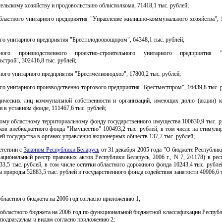
сельскому хозяйству и продовольствию облисполкома, 71418,1 тыс. рублей;
областного унитарного предприятия "Управление жилищно-коммунального хозяйства", 1
о унитарного предприятия "Брестплодоовощпром", 64348,1 тыс. рублей;
енного производственного проектно-строительного унитарного предприятия "
ьстрой", 302416,8 тыс. рублей;
ного унитарного предприятия "Брестмелиоводхоз", 17800,2 тыс. рублей;
о унитарного производственно-торгового предприятия "Брестместпром", 16439,8 тыс. 
ических лиц коммунальной собственности и организаций, имеющих долю (акции) 
и в уставном фонде, 111467,6 тыс. рублей;
кому областному территориальному фонду государственного имущества 100630,9 тыс. р
тков внебюджетного фонда "Имущество" 100493,2 тыс. рублей, в том числе на стимули
ей государства в органах управления акционерных обществ 137,7 тыс. рублей;
ветствии с
Законом Республики Беларусь
от 31 декабря 2005 года "О бюджете Республик
ациональный реестр правовых актов Республики Беларусь, 2006 г., N 7, 2/1178) в ре
3,5 тыс. рублей, в том числе остатки областного дорожного фонда 10243,4 тыс. рубле
 природы 52883,5 тыс. рублей и государственного фонда содействия занятости 40906,6 т
областного бюджета на 2006 год согласно приложению 1;
 областного бюджета на 2006 год по функциональной бюджетной классификации Респуб
 подразделам и видам согласно приложению 2;