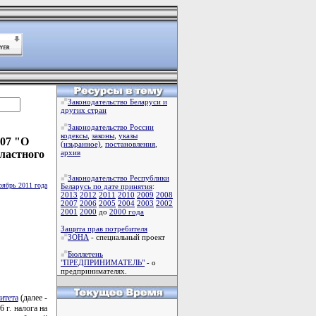
Законодательство Беларуси и
других стран
Законодательство России
кодексы
,
законы
,
указы
207 "О
(изьранное)
,
постановления
,
бластного
архив
Законодательство Республики
оябрь 2011 года
Беларусь по дате принятия
:
2013
2012
2011
2010
2009
2008
2007
2006
2005
2004
2003
2002
2001
2000
до
2000 года
Защита прав потребителя
ЗОНА
- специальный проект
Бюллетень
"ПРЕДПРИНИМАТЕЛЬ"
- о
предпринимателях.
итета
(далее -
6 г. налога на