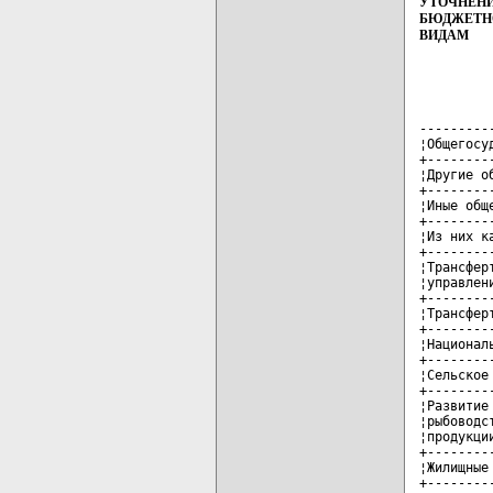
УТОЧНЕНИ
БЮДЖЕТНО
ВИДАМ
---------
¦Общегосу
+--------
¦Другие о
+--------
¦Иные общ
+--------
¦Из них к
+--------
¦Трансфер
¦управлен
+--------
¦Трансфер
+--------
¦Национал
+--------
¦Сельское
+--------
¦Развитие
¦рыбоводс
¦продукци
+--------
¦Жилищные
+--------