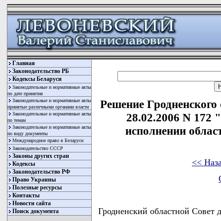
Главная
Законодательство РБ
Кодексы Беларуси
Законодательные и нормативные акты
по дате принятия
Законодательные и нормативные акты
Решение Гродненского 
принятые различными органами власти
Законодательные и нормативные акты
28.02.2006 N 172 
по темам
Законодательные и нормативные акты
исполнении област
по виду документы
Международное право в Беларуси
Законодательство СССР
Законы других стран
<< Наз
Кодексы
Законодательство РФ
Право Украины
Полезные ресурсы
Контакты
Новости сайта
Гродненский областной Совет
Поиск документа