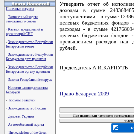
Утвердить отчет об исполне
Полезные ресурсы
доходам в сумме 248368485
поступлениями - в сумме 12386
-
Таможенный кодекс
таможенного союза
целевых бюджетных фондов -
расходам - в сумме 42176869
-
Каталог предприятий и
организаций СНГ
целевых бюджетных фондов -
превышением расходов над д
-
Законодательство Республики
Беларусь по темам
рублей.
-
Законодательство Республики
Беларусь по дате принятия
Председатель А.И.КАРПУТЬ
-
Законодательство Республики
Беларусь по органу принятия
-
Законы Республики Беларусь
-
Новости законодательства
Беларуси
Право Беларуси 2009
-
Тюрьмы Беларуси
карта новых документов
-
Законодательство России
При полном или частичном использовании 
-
Деловая Украина
© 2006
-
Автомобильный портал
-
The legislation of the Great