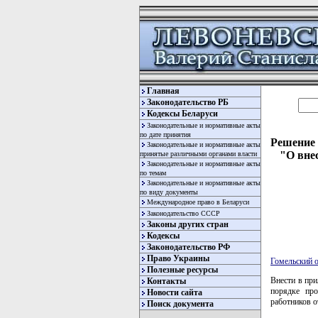
Главная
Законодательство РБ
Кодексы Беларуси
Законодательные и нормативные акты
по дате принятия
Решение 
Законодательные и нормативные акты
"О вне
принятые различными органами власти
Законодательные и нормативные акты
по темам
Законодательные и нормативные акты
по виду документы
Международное право в Беларуси
Законодательство СССР
Законы других стран
Кодексы
Законодательство РФ
Право Украины
Гомельский 
Полезные ресурсы
Внести в пр
Контакты
порядке про
Новости сайта
работников о
Поиск документа