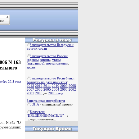
Законодательство Беларуси и
других стран
Законодательство России
кодексы
,
законы
,
указы
006 N 163
(изьранное)
,
постановления
,
ельного
архив
Законодательство Республики
оябрь 2011 года
Беларусь по дате принятия
:
2013
2012
2011
2010
2009
2008
2007
2006
2005
2004
2003
2002
2001
2000
до
2000 года
Защита прав потребителя
ЗОНА
- специальный проект
Бюллетень
"ПРЕДПРИНИМАТЕЛЬ"
- о
предпринимателях.
5 г. N 345 "О
 руководящих