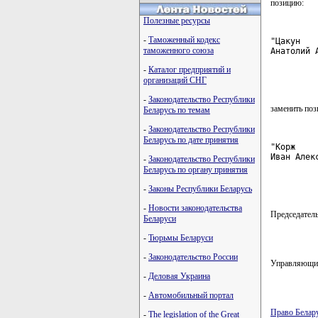
позицию:
Полезные ресурсы
-
Таможенный кодекс
"Цакун   
таможенного союза
Анатолий 
         
-
Каталог предприятий и
         
организаций СНГ
-
Законодательство Республики
заменить поз
Беларусь по темам
-
Законодательство Республики
Беларусь по дате принятия
"Корж    
Иван Алек
-
Законодательство Республики
         
Беларусь по органу принятия
         
-
Законы Республики Беларусь
-
Новости законодательства
Председате
Беларуси
-
Тюрьмы Беларуси
-
Законодательство России
Управляющ
-
Деловая Украина
-
Автомобильный портал
Право Белар
-
The legislation of the Great