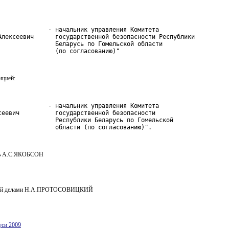
              - начальник управления Комитета

Алексеевич      государственной безопасности Республики

                Беларусь по Гомельской области

                (по согласованию)"
ицией:
              - начальник управления Комитета

сеевич          государственной безопасности

                Республики Беларусь по Гомельской

                области (по согласованию)".
ль А.С.ЯКОБСОН
ий делами Н.А.ПРОТОСОВИЦКИЙ
уси 2009