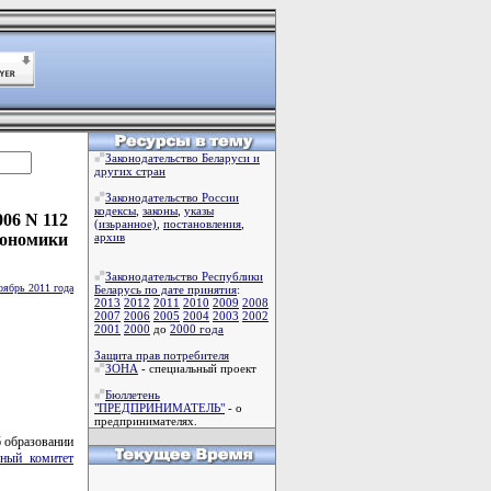
Законодательство Беларуси и
других стран
Законодательство России
кодексы
,
законы
,
указы
06 N 112
(изьранное)
,
постановления
,
кономики
архив
Законодательство Республики
оябрь 2011 года
Беларусь по дате принятия
:
2013
2012
2011
2010
2009
2008
2007
2006
2005
2004
2003
2002
2001
2000
до
2000 года
Защита прав потребителя
ЗОНА
- специальный проект
Бюллетень
"ПРЕДПРИНИМАТЕЛЬ"
- о
предпринимателях.
б образовании
ьный комитет