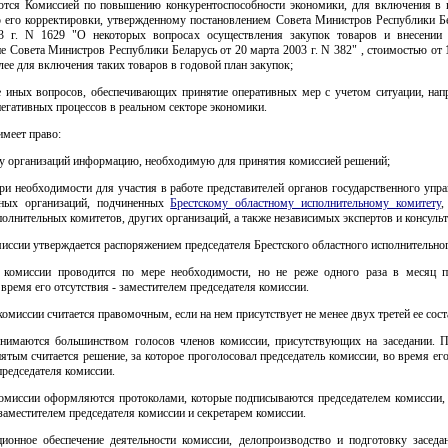
ются Комиссией по повышению конкурентоспособности экономики, для включения в 
о его корректировки, утвержденному постановлением Совета Министров Республики Бе
3 г. N 1629 "О некоторых вопросах осуществления закупок товаров и внесении
е Совета Министров Республики Беларусь от 20 марта 2003 г. N 382" , стоимостью от
лее для включения таких товаров в годовой план закупок;
е иных вопросов, обеспечивающих принятие оперативных мер с учетом ситуации, нап
егативных процессов в реальном секторе экономики.
имеет право:
 у организаций информацию, необходимую для принятия комиссией решений;
ри необходимости для участия в работе представителей органов государственного упр
нных организаций, подчиненных
Брестскому областному исполнительному комитету
,
олнительных комитетов, других организаций, а также независимых экспертов и консульт
миссии утверждается распоряжением председателя Брестского областного исполнительног
е комиссии проводится по мере необходимости, но не реже одного раза в месяц п
 время его отсутствия - заместителем председателя комиссии.
 комиссии считается правомочным, если на нем присутствует не менее двух третей ее сост
нимаются большинством голосов членов комиссии, присутствующих на заседании. П
ятым считается решение, за которое проголосовал председатель комиссии, во время его
председателя комиссии.
комиссии оформляются протоколами, которые подписываются председателем комиссии, 
 заместителем председателя комиссии и секретарем комиссии.
ионное обеспечение деятельности комиссии, делопроизводство и подготовку заседа