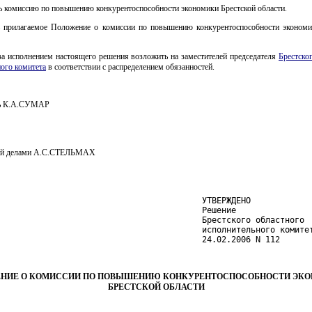
ь комиссию по повышению конкурентоспособности экономики Брестской области.
ь прилагаемое Положение о комиссии по повышению конкурентоспособности экономи
за исполнением настоящего решения возложить на заместителей председателя
Брестско
ого комитета
в соответствии с распределением обязанностей.
ль К.А.СУМАР
й делами А.С.СТЕЛЬМАХ
                                          УТВЕРЖДЕНО

                                          Решение

                                          Брестского областного

                                          исполнительного комитет
                                          24.02.2006 N 112
НИЕ О КОМИССИИ ПО ПОВЫШЕНИЮ КОНКУРЕНТОСПОСОБНОСТИ ЭК
БРЕСТСКОЙ ОБЛАСТИ