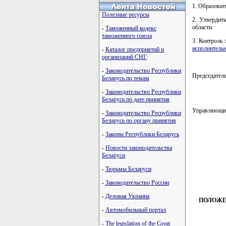
1. Образоват
Полезные ресурсы
2. Утвердит
области.
-
Таможенный кодекс
таможенного союза
3. Контроль 
исполнительн
-
Каталог предприятий и
организаций СНГ
-
Законодательство Республики
Председате
Беларусь по темам
-
Законодательство Республики
Беларусь по дате принятия
Управляющи
-
Законодательство Республики
Беларусь по органу принятия
-
Законы Республики Беларусь
         
-
Новости законодательства
         
Беларуси
         
         
-
Тюрьмы Беларуси
         
-
Законодательство России
-
Деловая Украина
ПОЛОЖЕ
-
Автомобильный портал
-
The legislation of the Great