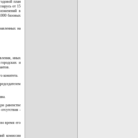
годовой план
ларусь от 15
 изменений в
 1000 базовых
равленных на
авления, иных
 городских и
антов.
о комитета.
редседателем
ава.
ри равенстве
 отсутствия -
во время его
ний комиссии