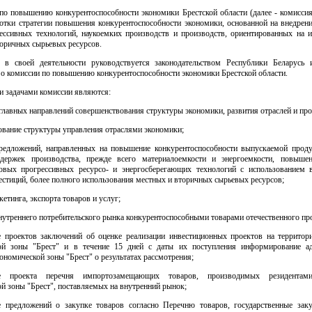
по повышению конкурентоспособности экономики Брестской области (далее - комиссия
ботки стратегии повышения конкурентоспособности экономики, основанной на внедрени
ессивных технологий, наукоемких производств и производств, ориентированных на и
торичных сырьевых ресурсов.
 в своей деятельности руководствуется законодательством Республики Беларусь
о комиссии по повышению конкурентоспособности экономики Брестской области.
и задачами комиссии являются:
главных направлений совершенствования структуры экономики, развития отраслей и про
ование структуры управления отраслями экономики;
редложений, направленных на повышение конкурентоспособности выпускаемой проду
держек производства, прежде всего материалоемкости и энергоемкости, повышен
овых прогрессивных ресурсо- и энергосберегающих технологий с использованием 
стиций, более полного использования местных и вторичных сырьевых ресурсов;
кетинга, экспорта товаров и услуг;
утреннего потребительского рынка конкурентоспособными товарами отечественного пр
е проектов заключений об оценке реализации инвестиционных проектов на территор
ой зоны "Брест" и в течение 15 дней с даты их поступления информирование а
ономической зоны "Брест" о результатах рассмотрения;
ие проекта перечня импортозамещающих товаров, производимых резидентам
й зоны "Брест", поставляемых на внутренний рынок;
е предложений о закупке товаров согласно Перечню товаров, государственные зак