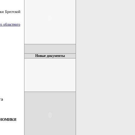
ки Брестской
го областного
Новые документы
а

ОНОМИКИ