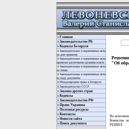
Главная
Законодательство РБ
Кодексы Беларуси
Законодательные и нормативные акты
по дате принятия
Решение
Законодательные и нормативные акты
"Об обр
принятые различными органами власти
Законодательные и нормативные акты
по темам
Законодательные и нормативные акты
по виду документы
Международное право в Беларуси
Законодательство СССР
Законы других стран
Кодексы
Законодательство РФ
Право Украины
Полезные ресурсы
Контакты
Во исполнен
Новости сайта
Комиссии п
Поиск документа
РЕШИЛ: