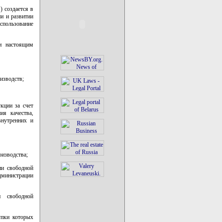
) создается в
и и развитии
спользование
 и настоящим
изводств;
кции за счет
ия качества,
внутренних и
оизводства;
ии свободной
дминистрации
и свободной
упки которых