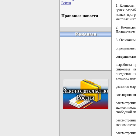
Britain
1. Комиссия 
целях разра
новых прогр
Правовые новости
местных и в
2. Комиссия
Положением 
3. Основным
определение 
совершенств
выработка п
снижения из
внедрения н
внешних инве
развитие мар
насыщение вн
рассмотрени
экономическ
свободной эк
рассмотрен
экономическо
рассмотрени