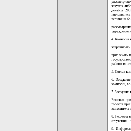
рассматрива
закупок либ
декабря 200
постановлени
величин и бо
рассмотрени
упреждение н
4. Комиссия 
запрашивать
привлекать п
государстве
районных исп
5. Состав ко
6. Заседани
комиссии, во
7. Заседание
Решения при
голосов прин
заместитель 
8. Решения 
отсутствия -
9. Информац