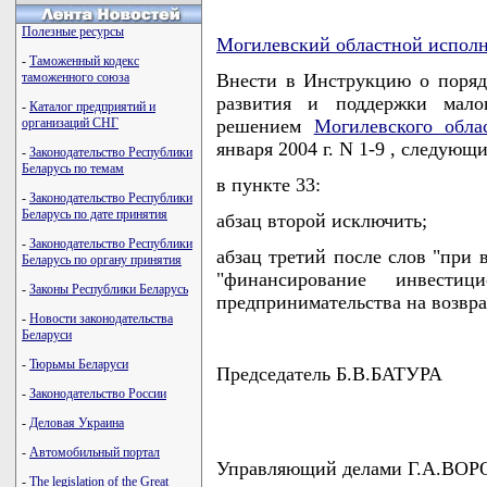
Полезные ресурсы
Могилевский областной испол
-
Таможенный кодекс
таможенного союза
Внести в Инструкцию о поряд
развития и поддержки малог
-
Каталог предприятий и
организаций СНГ
решением
Могилевского обла
января 2004 г. N 1-9 , следующ
-
Законодательство Республики
Беларусь по темам
в пункте 33:
-
Законодательство Республики
Беларусь по дате принятия
абзац второй исключить;
-
Законодательство Республики
абзац третий после слов "при 
Беларусь по органу принятия
"финансирование инвести
-
Законы Республики Беларусь
предпринимательства на возвра
-
Новости законодательства
Беларуси
-
Тюрьмы Беларуси
Председатель Б.В.БАТУРА
-
Законодательство России
-
Деловая Украина
-
Автомобильный портал
Управляющий делами Г.А.ВО
-
The legislation of the Great