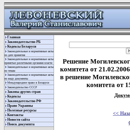
Главная
Законодательство РБ
Кодексы Беларуси
Законодательные и нормативные акты
по дате принятия
Законодательные и нормативные акты
Решение Могилевског
принятые различными органами власти
Законодательные и нормативные акты
комитета от 21.02.200
по темам
Законодательные и нормативные акты
в решение Могилевско
по виду документы
Международное право в Беларуси
комитета от 15
Законодательство СССР
Законы других стран
Докум
Кодексы
Законодательство РФ
Право Украины
Полезные ресурсы
<< Наз
Контакты
Новости сайта
Поиск документа