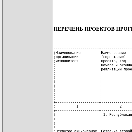
ПЕРЕЧЕНЬ ПРОЕКТОВ ПРОГ
----------------------+------------------+--------------------------------------------------------------+-----------------------------------------
¦Наименование         ¦Наименование      ¦Планируемый объем финансирования, необходимый для реализации  ¦Направления и объемы использования      ¦
¦организации-         ¦(содержание)      ¦проекта, и источники, миллионов рублей                        ¦средств, миллионов рублей               ¦
¦исполнителя          ¦проекта, год      +---------+----------------------------------------------------+---------+------------------------------+
¦                     ¦начала и окончания¦всего    ¦в том числе                                         ¦всего    ¦в том числе                   ¦
¦                     ¦реализации проекта¦         +----------+---------+----------+---------+----------+         +-----------+--------+---------+
¦                     ¦                  ¦         ¦республи- ¦внебюд-  ¦собствен- ¦кредитные¦иностран- ¦         ¦научно-    ¦капи-   ¦попол-   ¦
¦                     ¦                  ¦         ¦канский   ¦жетные   ¦ные       ¦ресурсы  ¦ные       ¦         ¦исследова- ¦тальные ¦нение    ¦
¦                     ¦                  ¦         ¦бюджет    ¦средства ¦средства  ¦         ¦инвестиции¦         ¦тельские и ¦вложения¦собст-   ¦
¦                     ¦                  ¦         +----------+         ¦организа- ¦         ¦          ¦         ¦опытно-    ¦        ¦венных   ¦
¦                     ¦                  ¦         ¦областной ¦         ¦ций       ¦         ¦          ¦         ¦конструк-  ¦        ¦оборотных¦
¦                     ¦                  ¦         ¦бюджет    ¦         ¦          ¦         ¦          ¦         ¦торские    ¦        ¦средств  ¦
¦                     ¦                  ¦         ¦          ¦         ¦          ¦         ¦          ¦         ¦работы     ¦        ¦         ¦
+---------------------+------------------+---------+----------+---------+----------+---------+----------+---------+-----------+--------+---------+
¦          1          ¦         2        ¦    3    ¦    4     ¦    5    ¦     6    ¦    7    ¦    8     ¦    9    ¦    10     ¦   11   ¦    12   ¦
+---------------------+------------------+---------+----------+---------+----------+---------+----------+---------+-----------+--------+---------+
¦                       1. Республиканские юридические лица и организации с долей республиканской собственности в уставном фонде                 ¦
+------------------------------------------------------------------------------------------------------