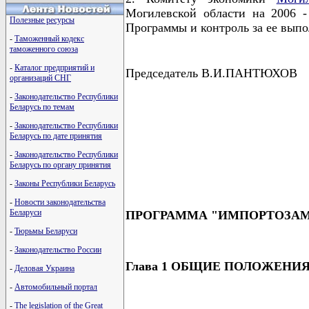
Могилевской области на 2006 -
Полезные ресурсы
Программы и контроль за ее вып
-
Таможенный кодекс
таможенного союза
-
Каталог предприятий и
Председатель В.И.ПАНТЮХОВ
организаций СНГ
-
Законодательство Республики
Беларусь по темам
-
Законодательство Республики
                                      
Беларусь по дате принятия
                                      
                                      
-
Законодательство Республики
                                      
Беларусь по органу принятия
                                      
-
Законы Республики Беларусь
-
Новости законодательства
Беларуси
ПРОГРАММА "ИМПОРТОЗАМЕ
-
Тюрьмы Беларуси
-
Законодательство России
Глава 1 ОБЩИЕ ПОЛОЖЕНИ
-
Деловая Украина
-
Автомобильный портал
-
The legislation of the Great