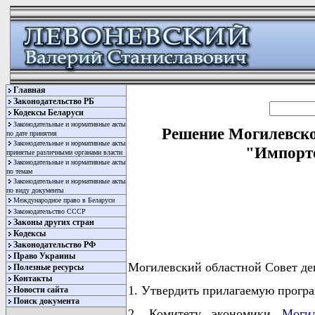
Главная
Законодательство РБ
Кодексы Беларуси
Законодательные и нормативные акты
Решение Могилевског
по дате принятия
Законодательные и нормативные акты
"Импорто
принятые различными органами власти
Законодательные и нормативные акты
по темам
Законодательные и нормативные акты
по виду документы
Международное право в Беларуси
Законодательство СССР
Законы других стран
Кодексы
Законодательство РФ
Право Украины
Могилевский областной Совет д
Полезные ресурсы
Контакты
1. Утвердить прилагаемую програ
Новости сайта
Поиск документа
2. Комитету экономики
Могил