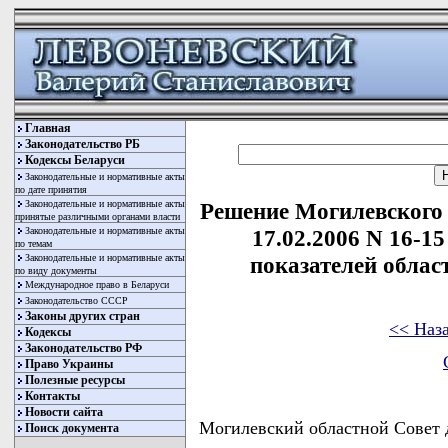
Главная
Законодательство РБ
Кодексы Беларуси
Законодательные и нормативные акты
по дате принятия
Законодательные и нормативные акты
Решение Могилевского 
принятые различными органами власти
Законодательные и нормативные акты
17.02.2006 N 16-1
по темам
Законодательные и нормативные акты
показателей облас
по виду документы
Международное право в Беларуси
Законодательство СССР
Законы других стран
<< Наз
Кодексы
Законодательство РФ
Право Украины
Полезные ресурсы
Контакты
Новости сайта
Могилевский областной Совет
Поиск документа