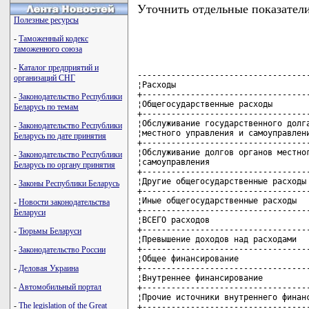
Уточнить отдельные показатели
Полезные ресурсы
-
Таможенный кодекс
таможенного союза
-
Каталог предприятий и
------------------------------------
организаций СНГ
¦Расходы                            
+-----------------------------------
-
Законодательство Республики
¦Общегосударственные расходы        
Беларусь по темам
+-----------------------------------
¦Обслуживание государственного долга
-
Законодательство Республики
¦местного управления и самоуправлени
Беларусь по дате принятия
+-----------------------------------
¦Обслуживание долгов органов местног
-
Законодательство Республики
¦самоуправления                     
Беларусь по органу принятия
+-----------------------------------
¦Другие общегосударственные расходы 
-
Законы Республики Беларусь
+-----------------------------------
¦Иные общегосударственные расходы   
-
Новости законодательства
+-----------------------------------
Беларуси
¦ВСЕГО расходов                     
+-----------------------------------
-
Тюрьмы Беларуси
¦Превышение доходов над расходами   
+-----------------------------------
-
Законодательство России
¦Общее финансирование               
+-----------------------------------
-
Деловая Украина
¦Внутреннее финансирование          
-
Автомобильный портал
+-----------------------------------
¦Прочие источники внутреннего финанс
-
The legislation of the Great
+-----------------------------------