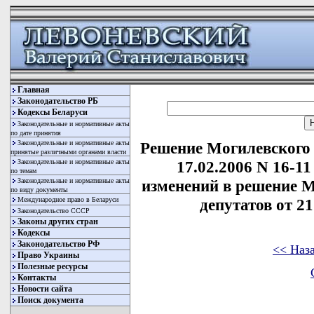
Главная
Законодательство РБ
Кодексы Беларуси
Законодательные и нормативные акты
по дате принятия
Законодательные и нормативные акты
Решение Могилевского 
принятые различными органами власти
Законодательные и нормативные акты
17.02.2006 N 16-1
по темам
Законодательные и нормативные акты
изменений в решение М
по виду документы
Международное право в Беларуси
депутатов от 21
Законодательство СССР
Законы других стран
Кодексы
Законодательство РФ
<< Наз
Право Украины
Полезные ресурсы
Контакты
Новости сайта
Поиск документа