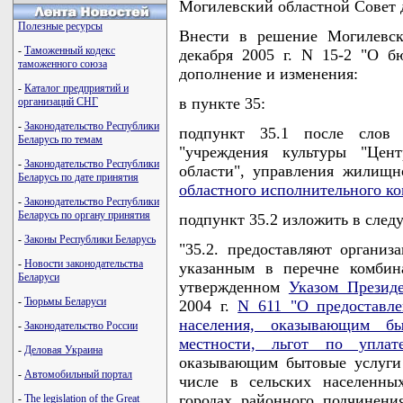
Могилевский областной Совет
Полезные ресурсы
Внести в решение Могилевск
-
Таможенный кодекс
декабря 2005 г. N 15-2 "О б
таможенного союза
дополнение и изменения:
-
Каталог предприятий и
в пункте 35:
организаций СНГ
-
Законодательство Республики
подпункт 35.1 после слов 
Беларусь по темам
"учреждения культуры "Цен
-
Законодательство Республики
области", управления жилищн
Беларусь по дате принятия
областного исполнительного ко
-
Законодательство Республики
Беларусь по органу принятия
подпункт 35.2 изложить в сле
-
Законы Республики Беларусь
"35.2. предоставляют организ
-
Новости законодательства
указанным в перечне комбин
Беларуси
утвержденном
Указом Президе
-
Тюрьмы Беларуси
2004 г.
N 611 "О предоставл
населения, оказывающим б
-
Законодательство России
местности, льгот по упла
-
Деловая Украина
оказывающим бытовые услуги 
-
Автомобильный портал
числе в сельских населенны
городах районного подчинени
-
The legislation of the Great