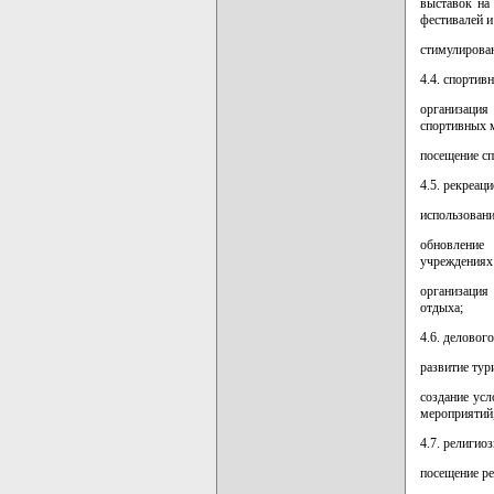
выставок на
фестивалей и
стимулирован
4.4. спортив
организация
спортивных 
посещение сп
4.5. рекреац
использовани
обновление
учреждениях 
организация
отдыха;
4.6. деловог
развитие тур
создание усл
мероприятий,
4.7. религио
посещение ре