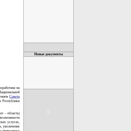
Новые документы
азработана на
Национальной
лением
Совета
ов Республики
е - область)
 возможности
ких услугах,
в, увеличение
 и природного