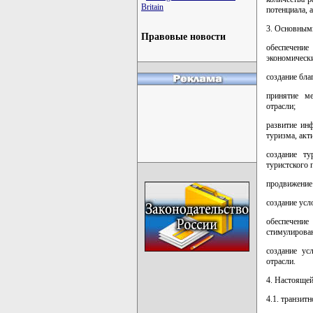
Britain
потенциала, 
3. Основным
Правовые новости
обеспечение
экономически
создание бла
принятие ме
отрасли;
развитие ин
туризма, акт
создание ту
туристского 
продвижение 
создание усл
обеспечение
стимулирован
создание ус
отрасли.
4. Настоящей
4.1. транзит