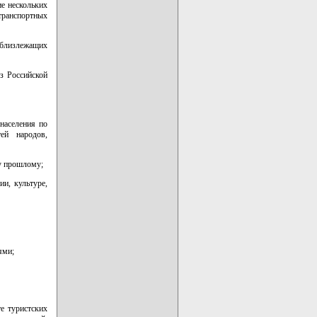
е нескольких
транспортных
 близлежащих
з Российской
населения по
ей народов,
у прошлому;
и, культуре,
ями;
е туристских