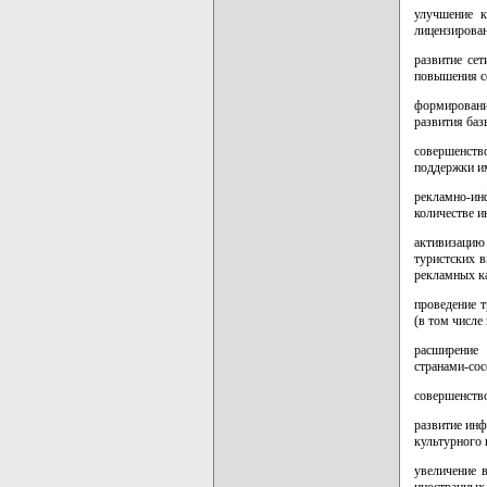
улучшение к
лицензирован
развитие се
повышения се
формировани
развития баз
совершенств
поддержки им
рекламно-ин
количестве 
активизацию 
туристских 
рекламных ка
проведение 
(в том числе
расширение
странами-сос
совершенств
развитие инф
культурного 
увеличение 
иностранных 