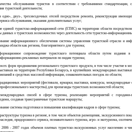
ачества обслуживания туристов в соответствии с требованиями стандартизации, с
ия туристской деятельности;
ти одно-, двух-, трехзвездочных отелей посредством ремонта, реконструкции имеющих
рвиса обслуживания, оказания дополнительных услуг;
е единой туристско-информационной сети (ЕТИС) на территории области посредством
ы данных о туристских возможностях через деятельность сети туристско-информационны
ование информационного обеспечения системы управления туристской отрасли и ин
иджа области как региона, благоприятного для туризма;
формационное сопровождение туристского потенциала области путем издания в
информационно-рекламных материалов по видам туризма;
всех форм продвижения регионального туристского продукта, в том числе участие в 
выставках на территории Республики Беларусь, в крупнейших международных выставках
мпаний в средствах массовой информации, ознакомительных поездок по области;
традиционных мероприятий (фестивали, ярмарки, выставки, конкурсы, международные 
 профессионального мастерства) для пропаганды туристских возможностей области;
 международных связей в сфере туризма, реализацию мероприятий с городами-п
едями, создавая трансграничные туристские маршруты;
ование системы подготовки и повышения квалификации кадров в сфере туризма;
раструктуры туризма в регионе, в том числе объектов размещения, экскурсионного пока
наследия, придорожного сервиса, познавательного туризма, агро- и экотуризма, охотнич
в 2006 - 2007 годах объемов платных туристско-экскурсионных услуг населению и чи
туристов;