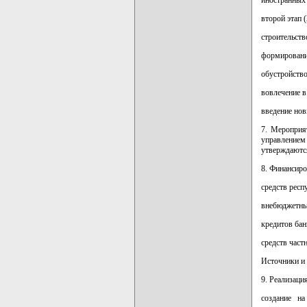
второй этап 
строительств
формировани
обустройство
вовлечение в
введение нов
7. Мероприя
управлением
утверждаютс
8. Финансиро
средств респ
внебюджетных
кредитов бан
средств част
Источники и
9. Реализаци
создание на