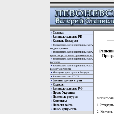
Главная
Законодательство РБ
Кодексы Беларуси
Законодательные и нормативные акты
по дате принятия
Решение
Законодательные и нормативные акты
Прогр
принятые различными органами власти
Законодательные и нормативные акты
по темам
Законодательные и нормативные акты
по виду документы
Международное право в Беларуси
Законодательство СССР
Законы других стран
Кодексы
Законодательство РФ
Право Украины
Полезные ресурсы
Могилевский
Контакты
1. Утвердить
Новости сайта
Поиск документа
2. Контроль