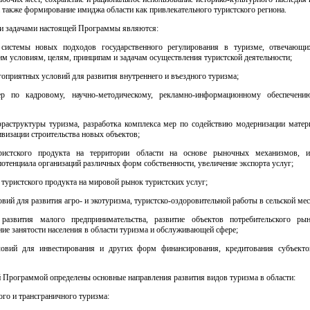
а также формирование имиджа области как привлекательного туристского региона.
и задачами настоящей Программы являются:
 системы новых подходов государственного регулирования в туризме, отвечающи
м условиям, целям, принципам и задачам осуществления туристской деятельности;
гоприятных условий для развития внутреннего и въездного туризма;
р по кадровому, научно-методическому, рекламно-информационному обеспечени
фраструктуры туризма, разработка комплекса мер по содействию модернизации матер
ивизации строительства новых объектов;
ристского продукта на территории области на основе рыночных механизмов, и
потенциала организаций различных форм собственности, увеличение экспорта услуг;
туристского продукта на мировой рынок туристских услуг;
овий для развития агро- и экотуризма, туристско-оздоровительной работы в сельской мес
 развития малого предпринимательства, развитие объектов потребительского ры
ие занятости населения в области туризма и обслуживающей сфере;
ловий для инвестирования и других форм финансирования, кредитования субъекто
 Программой определены основные направления развития видов туризма в области:
ного и трансграничного туризма: