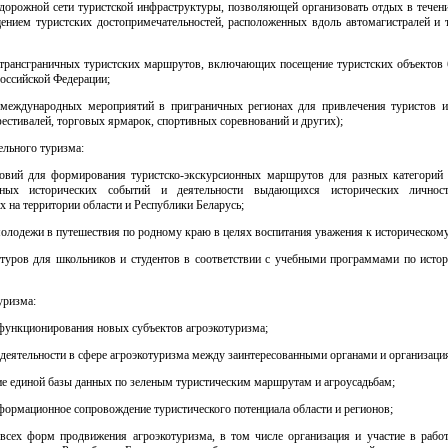
идорожной сети туристской инфраструктуры, позволяющей организовать отдых в течени
щением туристских достопримечательностей, расположенных вдоль автомагистралей и 
 трансграничных туристских маршрутов, включающих посещение туристских объектов
оссийской Федерации;
 международных мероприятий в приграничных регионах для привлечения туристов и
естивалей, торговых ярмарок, спортивных соревнований и других);
тельного туризма:
ловий для формирования туристско-экскурсионных маршрутов для разных категорий 
ных исторических событий и деятельности выдающихся исторических личност
на территории области и Республики Беларусь;
молодежи в путешествия по родному краю в целях воспитания уважения к историческом
 туров для школьников и студентов в соответствии с учебными программами по истори
уризма:
функционирования новых субъектов агроэкотуризма;
деятельности в сфере агроэкотуризма между заинтересованными органами и организаци
е единой базы данных по зеленым туристическим маршрутам и агроусадьбам;
ормационное сопровождение туристического потенциала области и регионов;
 всех форм продвижения агроэкотуризма, в том числе организация и участие в работ