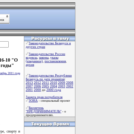
Законодательство Беларуси и
других стран
Законодательство России
кодексы
,
законы
,
указы
16-10 "О
(изьранное)
,
постановления
,
 годы"
архив
оябрь 2011 года
Законодательство Республики
Беларусь по дате принятия
:
2013
2012
2011
2010
2009
2008
2007
2006
2005
2004
2003
2002
2001
2000
до
2000 года
Защита прав потребителя
ЗОНА
- специальный проект
Бюллетень
"ПРЕДПРИНИМАТЕЛЬ"
- о
предпринимателях.
.
ре, спорту и