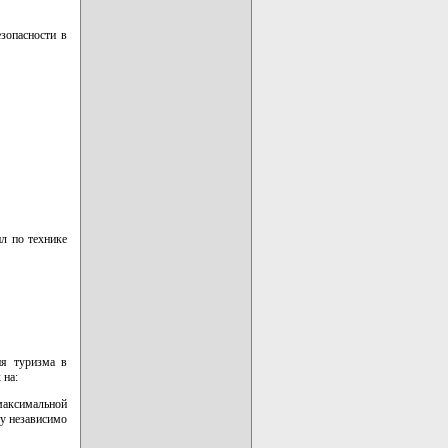
зопасности в
л по технике
ия туризма в
 на:
максимальной
зу независимо