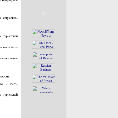
х социально-
ю туристской
иальной базы
спользование
тности;
нка и услуг,
в туристской