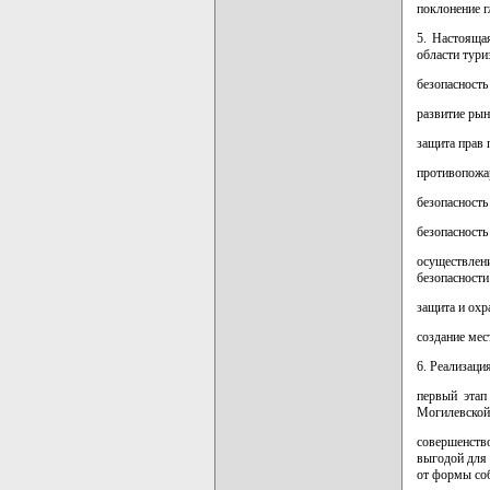
поклонение 
5. Настояща
области тури
безопасность
развитие рын
защита прав 
противопожар
безопасность
безопасность
осуществлен
безопасности
защита и охр
создание мес
6. Реализаци
первый этап
Могилевской 
совершенств
выгодой для 
от формы соб