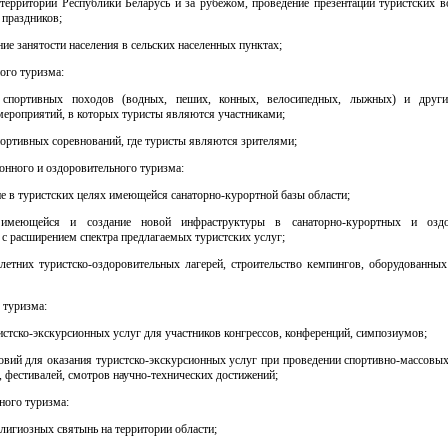
 территории Республики Беларусь и за рубежом, проведение презентаций туристских в
 праздников;
ие занятости населения в сельских населенных пунктах;
ного туризма:
 спортивных походов (водных, пеших, конных, велосипедных, лыжных) и други
мероприятий, в которых туристы являются участниками;
ортивных соревнований, где туристы являются зрителями;
ионного и оздоровительного туризма:
е в туристских целях имеющейся санаторно-курортной базы области;
 имеющейся и создание новой инфраструктуры в санаторно-курортных и оздо
с расширением спектра предлагаемых туристских услуг;
 летних туристско-оздоровительных лагерей, строительство кемпингов, оборудованных
о туризма:
истско-экскурсионных услуг для участников конгрессов, конференций, симпозиумов;
овий для оказания туристско-экскурсионных услуг при проведении спортивно-массовы
 фестивалей, смотров научно-технических достижений;
зного туризма:
лигиозных святынь на территории области;