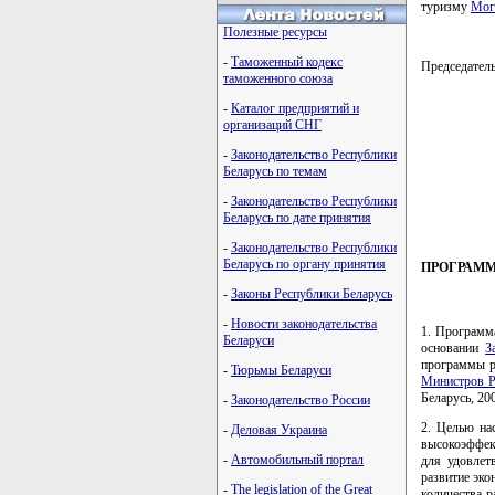
туризму
Мог
Полезные ресурсы
-
Таможенный кодекс
Председате
таможенного союза
-
Каталог предприятий и
организаций СНГ
         
-
Законодательство Республики
         
Беларусь по темам
         
         
-
Законодательство Республики
         
Беларусь по дате принятия
-
Законодательство Республики
Беларусь по органу принятия
ПРОГРАММА
-
Законы Республики Беларусь
-
Новости законодательства
1. Программа
Беларуси
основании
З
программы р
-
Тюрьмы Беларуси
Министров Р
Беларусь, 200
-
Законодательство России
2. Целью на
-
Деловая Украина
высокоэффек
-
Автомобильный портал
для удовлет
развитие эко
-
The legislation of the Great
количества р