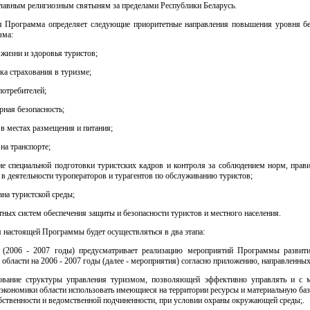
главным религиозным святыням за пределами Республики Беларусь.
я Программа определяет следующие приоритетные направления повышения уровня бе
зма:
 жизни и здоровья туристов;
ка страхования в туризме;
потребителей;
ная безопасность;
 в местах размещения и питания;
 на транспорте;
ие специальной подготовки туристских кадров и контроля за соблюдением норм, прави
 в деятельности туроператоров и турагентов по обслуживанию туристов;
ана туристской среды;
тных систем обеспечения защиты и безопасности туристов и местного населения.
я настоящей Программы будет осуществляться в два этапа:
 (2006 - 2007 годы) предусматривает реализацию мероприятий Программы развит
области на 2006 - 2007 годы (далее - мероприятия) согласно приложению, направленных
ование структуры управления туризмом, позволяющей эффективно управлять и с 
экономики области использовать имеющиеся на территории ресурсы и материальную ба
ственности и ведомственной подчиненности, при условии охраны окружающей среды;.