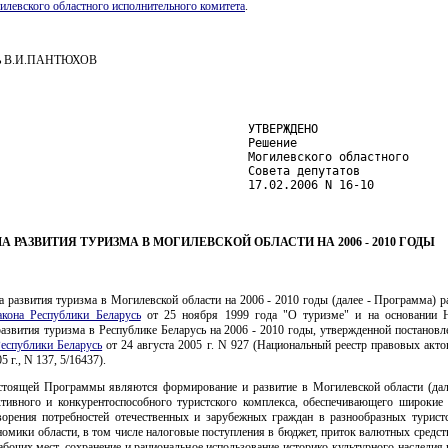
илевского областного исполнительного комитета
.
ль В.И.ПАНТЮХОВ
                                    УТВЕРЖДЕНО

                                    Решение

                                    Могилевского областного

                                    Совета депутатов

                                    17.02.2006 N 16-10
 РАЗВИТИЯ ТУРИЗМА В МОГИЛЕВСКОЙ ОБЛАСТИ НА 2006 - 2010 ГОДЫ
 развития туризма в Могилевской области на 2006 - 2010 годы (далее - Программа) р
акона Республики Беларусь
от 25 ноября 1999 года "О туризме" и на основании 
азвития туризма в Республике Беларусь на 2006 - 2010 годы, утвержденной постанов
еспублики Беларусь
от 24 августа 2005 г. N 927 (Национальный реестр правовых акт
5 г., N 137, 5/16437).
стоящей Программы являются формирование и развитие в Могилевской области (дале
тивного и конкурентоспособного туристского комплекса, обеспечивающего широкие
ворения потребностей отечественных и зарубежных граждан в разнообразных туристс
номики области, в том числе налоговые поступления в бюджет, приток валютных средст
абочих мест, сохранение и рациональное использование историко-культурного наследия