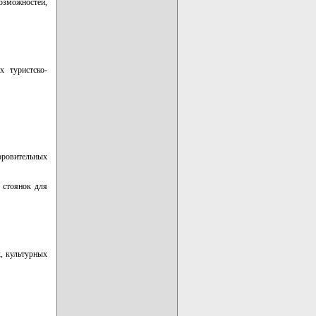
озможностей,
х туристско-
ровительных
 стоянок для
х, культурных