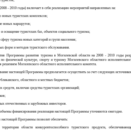
(2008 - 2010 годы) включает в себя реализацию мероприятий направленных на:
о новых туристских комплексов;
е новых маршрутов;
 и оснащение туристских баз, объектов социального туризма;
 сферу туризма новых категорий и групп населения;
ых форм и методов туристского обслуживания.
тия Программы развития туризма в Могилевской области на 2008 - 2010 годы раз
 по физической культуре, спорту и туризму Могилевского областного исполнительног
я решением Могилевского областного исполнительного комитета.
вание настоящей Программы предполагается осуществить за счет следующих источнико
убликанского, областного и местных бюджетов;
 средств, включая средства туристских организаций;
ков;
ных отечественных и зарубежных инвесторов.
 объемы финансирования реализации настоящей Программы уточняются ежегодно.
я настоящей Программы позволит обеспечить:
 территории области конкурентоспособного туристского продукта, обеспечивающ