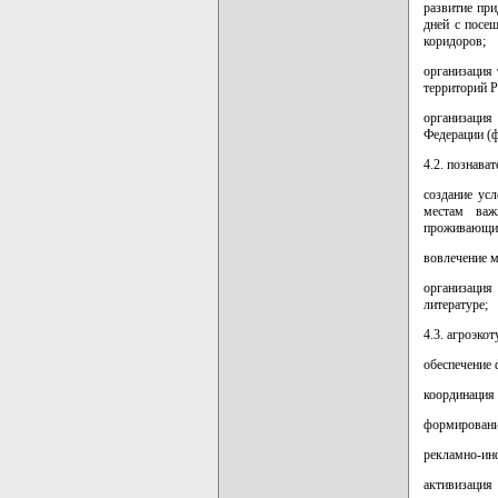
развитие пр
дней с посе
коридоров;
организация
территорий Р
организация
Федерации (ф
4.2. познава
создание ус
местам важ
проживающих 
вовлечение 
организация
литературе;
4.3. агроэкот
обеспечение 
координация 
формировани
рекламно-инф
активизация