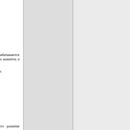
рабатываются
о комитета и
в:
его развитие