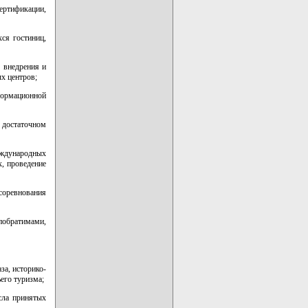
ертификации,
ся гостиниц,
 внедрения и
х центров;
формационной
 достаточном
международных
, проведение
соревнования
обратимами,
за, историко-
ьего туризма;
сла принятых