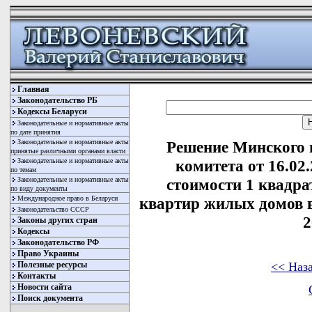
Главная
Законодательство РБ
Кодексы Беларуси
Законодательные и нормативные акты
по дате принятия
Законодательные и нормативные акты
Решение Минского 
принятые различными органами власти
Законодательные и нормативные акты
комитета от 16.02
по темам
Законодательные и нормативные акты
стоимости 1 квадр
по виду документы
Международное право в Беларуси
квартир жилых домов в
Законодательство СССР
2
Законы других стран
Кодексы
Законодательство РФ
Право Украины
<< Наз
Полезные ресурсы
Контакты
Новости сайта
Поиск документа