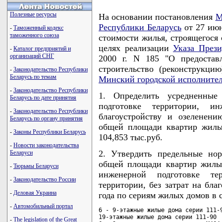
Полезные ресурсы
На основании постановления
М
Республики Беларусь
от 27 июн
-
Таможенный кодекс
таможенного союза
стоимости жилья, строящегося 
целях реализации
Указа Прези
-
Каталог предприятий и
организаций СНГ
2000 г. N 185 "О предостав
строительство (реконструкц
-
Законодательство Республики
Беларусь по темам
Минский городской исполните
-
Законодательство Республики
1. Определить усредненны
Беларусь по дате принятия
подготовке территории, ин
-
Законодательство Республики
благоустройству и озеленен
Беларусь по органу принятия
общей площади квартир жилых
-
Законы Республики Беларусь
104,853 тыс.руб.
-
Новости законодательства
2. Утвердить предельные но
Беларуси
общей площади квартир жилых
-
Тюрьмы Беларуси
инженерной подготовке те
-
Законодательство России
территории, без затрат на бла
-
Деловая Украина
года по сериям жилых домов в 
-
Автомобильный портал
6 - 9-этажные жилые дома серии 111-9
19-этажные жилые дома серии 111-90  
-
The legislation of the Great