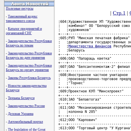
Полезные ресурсы
|
Стр.1
|
-
Таможенный кодекс
таможенного союза
¦604¦Художественное УП "Художественн
¦   ¦комбинат" ОО "Белорусский союз 
-
Каталог предприятий и
¦   ¦художников"                    
организаций СНГ
+---+-------------------------------
¦605¦РУП "Минская печатная фабрика" 
-
Законодательство Республики
¦   ¦департамента государственных зн
Беларусь по темам
¦   ¦
Министерства финансов
 Республики     ¦           ¦            ¦
¦   ¦Беларусь                             ¦           ¦            ¦
+---+-------------------------------------+-----------+------------+
¦606¦ОАО "Папараць кветка"                ¦    189,0  ¦         4,6¦
+---+-------------------------------------+-----------+------------+
¦607¦ОАО "Белсантехмонтаж-2" филиал "ЖКК" ¦    187,8  ¦            ¦
+---+-------------------------------------+-----------+------------+
¦608¦Иностранное частное унитарное        ¦    187,5  ¦         6,0¦
¦   ¦производственно-торговое предприятие ¦           ¦            ¦
¦   ¦"Торнес"                             ¦           ¦            ¦
+---+-------------------------------------+-----------+------------+
¦609¦Проектное КУП "Минскпроект"          ¦    186,3  ¦         2,4¦
+---+-------------------------------------+-----------+------------+
¦610¦ЗАО "Белавтогаз"                     ¦    185,9  ¦         7,1¦
+---+-------------------------------------+-----------+------------+
¦611¦ОАО "Механизированная строительная   ¦    185,3  ¦         7,2¦
¦   ¦колонна N 205"                       ¦           ¦            ¦
+---+-------------------------------------+-----------+------------+
¦612¦ООО "Карпович"                       ¦    182,6  ¦         2,0¦
+---+-------------------------------------+-----------+------------+
¦613¦ООО "Торговый центр "У Кургана"      ¦    182,5  ¦         4,2¦
+---+-------------------------------------+-----------+------------+
¦614¦ РУП Торговый дом концерна           ¦    182,0  ¦            ¦
¦   ¦"Белресурсы"                         ¦           ¦            ¦
+---+-------------------------------------+-----------+------------+
¦615¦ООО "Юнимакс Трейдинг"               ¦    181,5  ¦        10,0¦
+---+-------------------------------------+-----------+------------+
¦616¦Производственно-творческое ДУП       ¦    180,1  ¦         1,8¦
¦   ¦"Молодежная студия XXI" РУП          ¦           ¦            ¦
¦   ¦"Национальная киностудия             ¦           ¦            ¦
¦   ¦"Беларусьфильм"                      ¦           ¦            ¦
+---+-------------------------------------+-----------+------------+
¦617¦ОАО "Минская зеркальная фабрика"     ¦    180,0  ¦            ¦
+---+----------------------
-
Законодательство Республики
Беларусь по дате принятия
-
Законодательство Республики
Беларусь по органу принятия
-
Законы Республики Беларусь
-
Новости законодательства
Беларуси
-
Тюрьмы Беларуси
-
Законодательство России
-
Деловая Украина
-
Автомобильный портал
-
The legislation of the Great