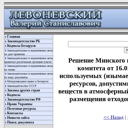
Главная
Законодательство РБ
Кодексы Беларуси
Законодательные и нормативные акты
по дате принятия
Законодательные и нормативные акты
Решение Минского 
принятые различными органами власти
Законодательные и нормативные акты
комитета от 16.
по темам
Законодательные и нормативные акты
используемых (изыма
по виду документы
Международное право в Беларуси
ресурсов, допусти
Законодательство СССР
веществ в атмосферный
Законы других стран
Кодексы
размещения отходов
Законодательство РФ
Право Украины
Полезные ресурсы
Контакты
<< Назад
|
Новости сайта
Поиск документа