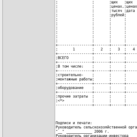
¦                ¦       ¦щих   ¦щих  
¦                ¦       ¦ценах,¦ценах
¦                ¦       ¦тысяч ¦дата 
¦                ¦       ¦рублей¦     
¦                ¦       ¦      ¦     
¦                ¦       ¦      ¦     
¦                ¦       ¦      ¦     
¦                ¦       ¦      ¦     
¦                ¦       ¦      ¦     
¦                ¦       ¦      ¦     
+----------------+-------+------+-----
¦       1        ¦   2   ¦   3  ¦   4 
+----------------+-------+------+-----
¦ВСЕГО           ¦       ¦      ¦     
+----------------+-------+------+-----
¦В том числе:    ¦       ¦      ¦     
+----------------+-------+------+-----
¦строительно-    ¦       ¦      ¦     
¦монтажные работы¦       ¦      ¦     
+----------------+-------+------+-----
¦оборудование    ¦       ¦      ¦     
+----------------+-------+------+-----
¦прочие затраты  ¦       ¦      ¦     
¦<*>             ¦       ¦      ¦     
-----------------+-------+------+-----
Подписи и печати:

Руководитель сельскохозяйственной орга
"__" ____________ 2006 г.

Руководитель организации-инвестора
