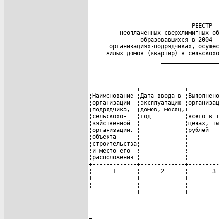
                              РЕЕСТР

         неоплаченных сверхлимитных об
               образовавшихся в 2004 -
      организациях-подрядчиках, осущес
     жилых домов (квартир) в сельскохо
                     _________________
--------------+-------------+---------
¦Наименование ¦Дата ввода в ¦Выполнено
¦организации- ¦эксплуатацию ¦организац
¦подрядчика,  ¦домов, месяц,+---------
¦сельскохо-   ¦год          ¦всего в т
¦зяйственной  ¦             ¦ценах, ты
¦организации, ¦             ¦рублей   
¦объекта      ¦             ¦         
¦строительства¦             ¦         
¦и место его  ¦             ¦         
¦расположения ¦             ¦         
+-------------+-------------+---------
¦      1      ¦      2      ¦       3 
+-------------+-------------+---------
¦             ¦             ¦         
--------------+-------------+---------