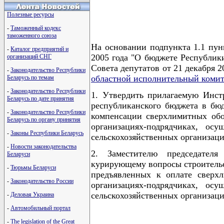
Полезные ресурсы
-
Таможенный кодекс
таможенного союза
На основании подпункта 1.1 пун
-
Каталог предприятий и
2005 года "О бюджете Республики
организаций СНГ
Совета депутатов от 21 декабря 2
-
Законодательство Республики
областной исполнительный комит
Беларусь по темам
-
Законодательство Республики
1. Утвердить прилагаемую Инст
Беларусь по дате принятия
республиканского бюджета в бюд
-
Законодательство Республики
компенсации сверхлимитных обос
Беларусь по органу принятия
организациях-подрядчиках, ос
-
Законы Республики Беларусь
сельскохозяйственных организаци
-
Новости законодательства
2. Заместителю председател
Беларуси
курирующему вопросы строительс
-
Тюрьмы Беларуси
предъявленных к оплате сверхл
-
Законодательство России
организациях-подрядчиках, ос
сельскохозяйственных организация
-
Деловая Украина
-
Автомобильный портал
-
The legislation of the Great