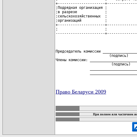
+----------------------+--------------
¦Подрядная организация ¦              
¦в разрезе             ¦              
¦сельскохозяйственных  ¦              
¦организаций           ¦              
+----------------------+--------------
¦                      ¦              
-----------------------+--------------
Председатель комиссии ________________

                         (подпись)

Члены комиссии: ______________________

                          (подпись)

                ______________________

                ______________________
Право Беларуси 2009
карта новых документов
При полном или частичном ис