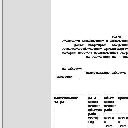
                              РАСЧЕТ

     стоимости выполненных и оплаченны
           домам (квартирам), введенны
     сельскохозяйственных организациях
     которым имеется неоплаченная свер
     по объекту ______________________
                (наименование объекта 
 (заказчик - ___________),            
-----------------+-------+------+-----
¦Наименование    ¦Дата   ¦Объем ¦Профи
¦затрат          ¦выпол- ¦выпол-¦     
¦                ¦ненных ¦ненных¦     
¦                ¦объемов¦работ ¦     
¦                ¦работ, +------+-----
¦                ¦месяц, ¦всего ¦всего
¦                ¦год    ¦в     ¦в    
¦                ¦       ¦теку- ¦теку-