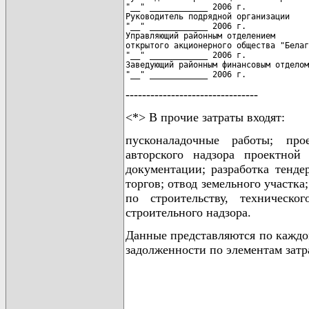
"__" ____________ 2006 г.

Руководитель подрядной организации

"__" ____________ 2006 г.

Управляющий районным отделением

открытого акционерного общества "Белаг
"__" ____________ 2006 г.

Заведующий районным финансовым отделом

"__" ____________ 2006 г.
--------------------------------
<*> В прочие затраты входят:
пусконаладочные работы; про
авторского надзора проектной
документации; разработка тенде
торгов; отвод земельного участка
по строительству, техническо
строительного надзора.
Данные представляются по каждо
задолженности по элементам затр