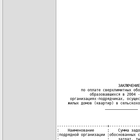
                            ЗАКЛЮЧЕНИЕ

           по оплате сверхлимитных обо
               образовавшихся в 2004 -
      организациях-подрядчиках, осущес
     жилых домов (квартир) в сельскохо
                      _______________ 
-----------------------+--------------
¦    Наименование      ¦    Сумма задо
¦подрядной организации ¦обоснованных с
¦                      ¦    затрат, ты