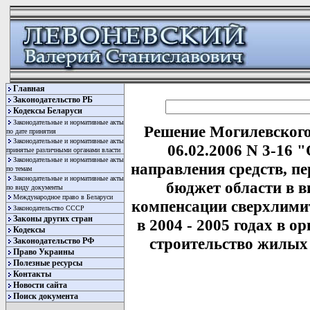
Главная
Законодательство РБ
Кодексы Беларуси
Законодательные и нормативные акты
Решение Могилевского
по дате принятия
Законодательные и нормативные акты
06.02.2006 N 3-16 
принятые различными органами власти
Законодательные и нормативные акты
направления средств, п
по темам
Законодательные и нормативные акты
бюджет области в в
по виду документы
Международное право в Беларуси
компенсации сверхлими
Законодательство СССР
Законы других стран
в 2004 - 2005 годах в 
Кодексы
строительство жилых 
Законодательство РФ
Право Украины
Полезные ресурсы
Контакты
Новости сайта
Поиск документа