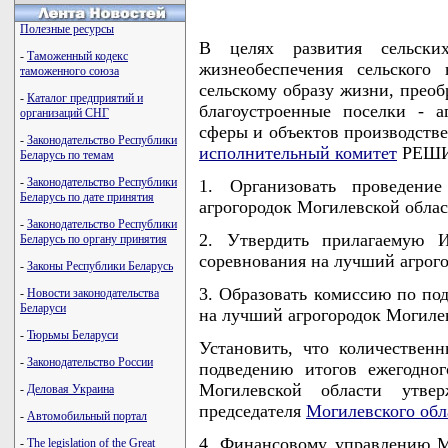
Полезные ресурсы
В целях развития сельски
-
Таможенный кодекс
жизнеобеспечения сельского 
таможенного союза
сельскому образу жизни, преоб
-
Каталог предприятий и
благоустроенные поселки - а
организаций СНГ
сферы и объектов производств
-
Законодательство Республики
исполнительный комитет
РЕШИ
Беларусь по темам
-
Законодательство Республики
1. Организовать проведени
Беларусь по дате принятия
агрогородок Могилевской облас
-
Законодательство Республики
2. Утвердить прилагаемую И
Беларусь по органу принятия
соревнования на лучший агрог
-
Законы Республики Беларусь
3. Образовать комиссию по по
-
Новости законодательства
Беларуси
на лучший агрогородок Могиле
-
Тюрьмы Беларуси
Установить, что количествен
-
Законодательство России
подведению итогов ежегодно
Могилевской области утвер
-
Деловая Украина
председателя
Могилевского обл
-
Автомобильный портал
4. Финансовому управлению М
-
The legislation of the Great