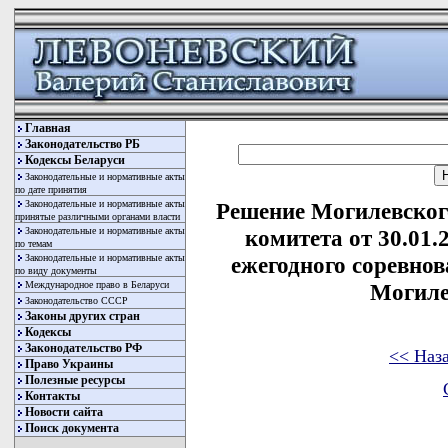
Главная
Законодательство РБ
Кодексы Беларуси
Законодательные и нормативные акты
по дате принятия
Законодательные и нормативные акты
Решение Могилевског
принятые различными органами власти
Законодательные и нормативные акты
комитета от 30.01.
по темам
Законодательные и нормативные акты
ежегодного соревно
по виду документы
Международное право в Беларуси
Могиле
Законодательство СССР
Законы других стран
Кодексы
Законодательство РФ
<< Наз
Право Украины
Полезные ресурсы
Контакты
Новости сайта
Поиск документа