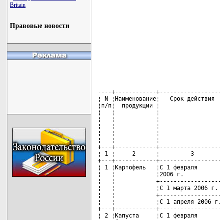
Britain
Правовые новости
----+------------+------------------
¦ N ¦Наименование¦   Срок действия  
¦п/п¦  продукции ¦                  
¦   ¦            ¦                  
¦   ¦            ¦                  
¦   ¦            ¦                  
¦   ¦            ¦                  
¦   ¦            ¦                  
+---+------------+------------------
¦ 1 ¦     2      ¦         3        
+---+------------+------------------
¦ 1 ¦Картофель   ¦С 1 февраля       
¦   ¦            ¦2006 г.           
¦   ¦            +------------------
¦   ¦            ¦С 1 марта 2006 г. 
¦   ¦            +------------------
¦   ¦            ¦С 1 апреля 2006 г.
+---+------------+------------------
¦ 2 ¦Капуста     ¦С 1 февраля       