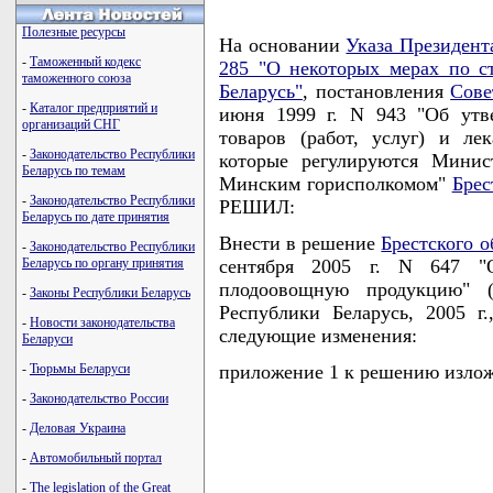
Полезные ресурсы
На основании
Указа Президент
-
Таможенный кодекс
285 "О некоторых мерах по с
таможенного союза
Беларусь"
, постановления
Сове
-
Каталог предприятий и
июня 1999 г. N 943 "Об утв
организаций СНГ
товаров (работ, услуг) и ле
-
Законодательство Республики
которые регулируются Минис
Беларусь по темам
Минским горисполкомом"
Брес
-
Законодательство Республики
РЕШИЛ:
Беларусь по дате принятия
Внести в решение
Брестского о
-
Законодательство Республики
Беларусь по органу принятия
сентября 2005 г. N 647 "
плодоовощную продукцию" (
-
Законы Республики Беларусь
Республики Беларусь, 2005 г.
-
Новости законодательства
следующие изменения:
Беларуси
-
Тюрьмы Беларуси
приложение 1 к решению излож
-
Законодательство России
-
Деловая Украина
-
Автомобильный портал
-
The legislation of the Great