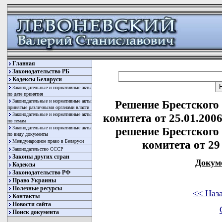
Главная
Законодательство РБ
Кодексы Беларуси
Законодательные и нормативные акты
по дате принятия
Законодательные и нормативные акты
Решение Брестского
принятые различными органами власти
Законодательные и нормативные акты
комитета от 25.01.200
по темам
Законодательные и нормативные акты
решение Брестского
по виду документы
Международное право в Беларуси
комитета от 29 
Законодательство СССР
Законы других стран
Докум
Кодексы
Законодательство РФ
Право Украины
Полезные ресурсы
<< Наз
Контакты
Новости сайта
Поиск документа