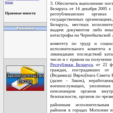
Britain
3. Обеспечить выполнение пос
Беларусь от 14 декабря 2005 г
Правовые новости
республиканских органах 
государственных организациях
Беларусь, местных исполнит
выдаче документов либо ины
катастрофы на Чернобыльской А
комитету по труду и социал
исполнительного комитета в
ликвидации последствий кат
числе и с правом на получение
Республики Беларусь
от 22 фе
граждан, пострадавших от
(Ведамасцi Вярхоўнага Савета Бе
(далее - Закон), неработаю
военнослужащих, уволенных
пенсионеров органов внутр
безопасности, органов по чрез
районным исполнительным 
районов в городах Могилеве и