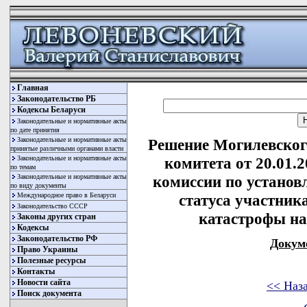
Главная
Законодательство РБ
Кодексы Беларуси
Законодательные и нормативные акты
по дате принятия
Законодательные и нормативные акты
Решение Могилевског
принятые различными органами власти
Законодательные и нормативные акты
комитета от 20.01.
по темам
Законодательные и нормативные акты
комиссии по установ
по виду документы
Международное право в Беларуси
статуса участник
Законодательство СССР
катастрофы н
Законы других стран
Кодексы
Законодательство РФ
Докум
Право Украины
Полезные ресурсы
Контакты
Новости сайта
<< Наз
Поиск документа