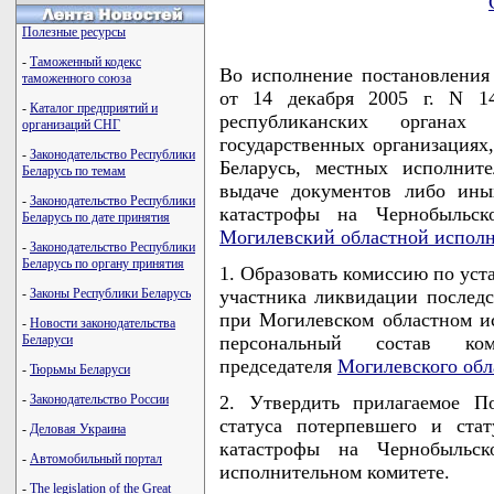
Полезные ресурсы
-
Таможенный кодекс
Во исполнение постановлени
таможенного союза
от 14 декабря 2005 г. N 1
-
Каталог предприятий и
республиканских органах 
организаций СНГ
государственных организациях
-
Законодательство Республики
Беларусь, местных исполнит
Беларусь по темам
выдаче документов либо ины
-
Законодательство Республики
катастрофы на Чернобыльс
Беларусь по дате принятия
Могилевский областной испол
-
Законодательство Республики
Беларусь по органу принятия
1. Образовать комиссию по уст
-
Законы Республики Беларусь
участника ликвидации послед
при Могилевском областном ис
-
Новости законодательства
Беларуси
персональный состав ком
председателя
Могилевского обл
-
Тюрьмы Беларуси
-
Законодательство России
2. Утвердить прилагаемое П
статуса потерпевшего и ста
-
Деловая Украина
катастрофы на Чернобыльс
-
Автомобильный портал
исполнительном комитете.
-
The legislation of the Great