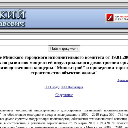
 Минского городского исполнительного комитета от 19.01.20
х по развитию мощностей индустриального домостроения орг
изводственного концерна "Минскстрой" и проведении торго
строительство объектов жилья"
Архив н
<< Назад
|
<<< Навигация
Содержание
личения мощностей индустриального домостроения организаций производственн
" по обеспечению ежегодного ввода в эксплуатацию в 2006 - 2010 годах 595 - 735 ты
ых домов с учетом модернизации производства, обновления технологической оснастки,
в, в соответствии с решением горисполкома от 25 марта 2005 г. N 428 "О проект
культурно-бытового и коммунального строительства в г.Минске на 2006 - 2010 г