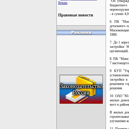
"Об утвержд
Britain
бюджетного 
перевооруже
- в сумме 4,
Правовые новости
6. ПК "Минс
детального п
Масюковщина
1880.
7. До 1 апре
застройки 
организаций
8. ПК "Минск
7 настоящего
9. КУП "Упр
установленн
застройки в
решением гор
решения.
10. ОАО "МА
жилых домов 
мест в район
В жилых дом
строительны
улучшении ж
11. Принять 