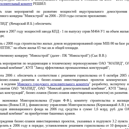
сполнительный комитет
РЕШИЛ:
ть план мероприятий по развитию мощностей индустриального домостроения 
нного концерна "Минскстрой" на 2006 - 2010 годы согласно приложению.
ИД" (Янчарский И.Б.) обеспечить:
ание в 2007 году мощностей завода КПД - 1 по выпуску серии М464-У1 на объем жилья
ди;
ить с 2008 года строительство жилых домов модернизированной серии MIII-90 на базе 
ИПТИС" на объем жилья 65 тыс.кв.м общей площади.
твенному концерну "Минскстрой" (далее - ПК "Минскстрой") (Сыс В.В.):
ить мероприятия по модернизации и техническому перевооружению ОАО "МАПИД", 
льный комбинат", КУП "Завод эффективных промышленных конструкций";
арта 2006 г. обеспечить в соответствии с решением горисполкома от 6 октября 2005 
бизнес-планах развития и бизнес-планах инвестиционных проектов коммерческих 
 в ведении
Минского городского исполнительного комитета
" разработку, экспертизу 
развития ОАО "МАПИД", ОАО "Минский домостроительный комбинат", КУП "Завод 
 конструкций", бизнес-планов (бизнес-планов инвестиционных проектов) их развития.
у экономики Мингорисполкома (Гущин Ф.Ф.), комитету строительства и жилищн
кома (Вовна Е.И.), финансовому управлению Мингорисполкома (Керножицкий А.В.) п
ходов инновационного фонда на 2006 год средства в сумме 1,6 млрд. руб. для 
льный комбинат" на приобретение башенных кранов.
ерждения бизнес-планов инвестиционных проектов, указанных в подпункте 3.2 пункта
делить в 2006 году в порядке, установленном решением горисполкома от 10 февраля 2