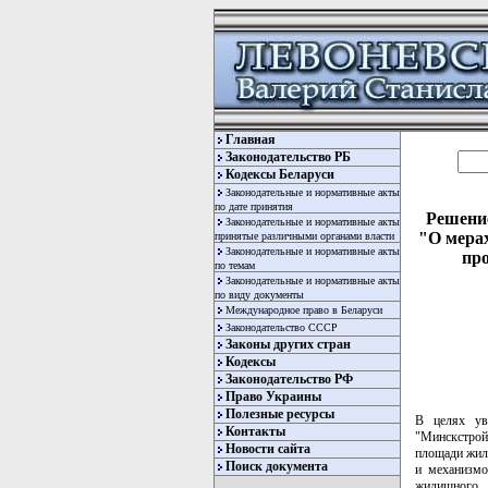
Главная
Законодательство РБ
Кодексы Беларуси
Законодательные и нормативные акты
по дате принятия
Решение
Законодательные и нормативные акты
"О мера
принятые различными органами власти
Законодательные и нормативные акты
про
по темам
Законодательные и нормативные акты
по виду документы
Международное право в Беларуси
Законодательство СССР
Законы других стран
Кодексы
Законодательство РФ
Право Украины
Полезные ресурсы
В целях уве
Контакты
"Минскстрой
Новости сайта
площади жил
Поиск документа
и механизмо
жилищного, 