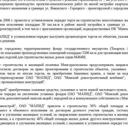
решено производство проектно-изыскательских работ по жилой застройке квартала
тового назначения в границах ул. Янковского - Горецкого - проектируемой с определ
ня 2006 г. провести в установленном порядке торги на строительство многоэтажных ж
ном исполнении площадью 30 тыс.кв.м в районе жилой застройки в границах ул. 
проектируемой, в том числе с приглашением организаций, подведомственных ПК "Минск
ПИД" в установленном порядке выступить организатором торгов по объектам, указан
о решения.
у городскому территориальному фонду государственного имущества (Токарчук 
 по изысканию производственных помещений площадью 5500 кв.м для организации вып
ных изделий для строительства жилых домов серии М464М.
у строительства и жилищной политики Мингорисполкома предусматривать направле
огласно договорам на право проектирования и строительства объектов, указанных
том числе по итогам торгов, на приобретение башенных кранов, а также на мо
е перевооружение ОАО "МАПИД", ОАО "Минский домостроительный комбинат",
 промышленных конструкций".
ой" приобретенные основные средства, указанные в части первой настоящего пункта,
ном порядке на увеличение уставных фондов ОАО "МАПИД", ОАО "Минский домос
тем дополнительной эмиссии акций с передачей их в коммунальную собственность г.Мин
нскстрой", ОАО "МАПИД" привлечь к строительству 50% общей площади 
ьного и объемного исполнения по договорам долевого участия граждан, состоя
 в улучшении жилищных условий, по направлению комитета строительства и жилищ
кома, а к строительству 40% общей площади жилых домов другого конструктивного 
ждающихся в улучшении жилищных условий, с оказанием в установленном порядке гос