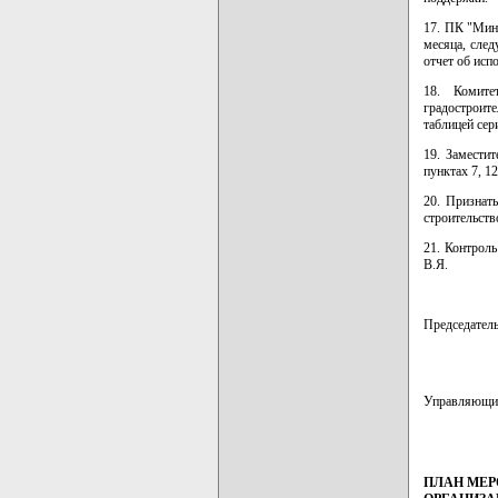
17. ПК "Мин
месяца, сле
отчет об исп
18. Комите
градостроит
таблицей сер
19. Замести
пунктах 7, 1
20. Признат
строительств
21. Контроль
В.Я.
Председате
Управляющ
ПЛАН МЕР