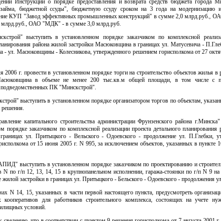
ении Инструкции о порядке предоставления и возврата средств бюджета города М
займа, бюджетной ссуды", бюджетную ссуду сроком на 3 года на модернизацию и
ние КУП "Завод эффективных промышленных конструкций" в сумме 2,0 млрд.руб.,
0 млрд.руб., ОАО "МДК" - в сумме 3,0 млрд.руб.
кстрой" выступить в установленном порядке заказчиком по комплексной реализ
ланирования района жилой застройки Масюковщина в границах ул. Матусевича - П.Гле
 - ул. Масюковщины - Колесникова, утвержденного решением горисполкома от 27 октяб
ля 2006 г. провести в установленном порядке торги на строительство объектов жилья в
Масюковщина в объеме не менее 200 тыс.кв.м общей площади, в том числе с п
, подведомственных ПК "Минскстрой".
строй" выступить в установленном порядке организатором торгов по объектам, указа
 решения.
авление капитального строительства администрации Фрунзенского района г.Минска"
ом порядке заказчиком по комплексной реализации проекта детального планирования 
 границах ул. Притыцкого - Вельского - Одоевского - продолжение ул. П.Глебки, у
исполкома от 15 июня 2005 г. N 995, за исключением объектов, указанных в пункте 
ПИД" выступить в установленном порядке заказчиком по проектированию и строител
N по г/п 12, 13, 14, 15 в крупнопанельном исполнении, гаража-стоянки по г/п N 9 н
е жилой застройки в границах ул. Притыцкого - Бельского - Одоевского - продолжения ул
ах N 14, 15, указанных в части первой настоящего пункта, предусмотреть организа
х кооперативов для работников строительного комплекса, состоящих на учете н
илищных условий.
к сведению, что в соответствии с пунктом 9 решения горисполкома от 7 августа 2001 