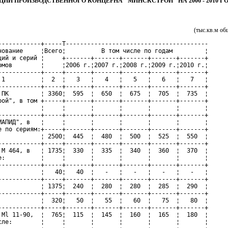
ЦИЙ ПРОИЗВОДСТВЕННОГО КОНЦЕРНА "МИНСКСТРОЙ" НА 2006 - 2010 Г
(тыс.кв.м об
------------+-----T----------------------------------------

нование     ¦Всего¦          В том числе по годам         ¦

ций и серий ¦     +-------+-------+-------+-------+-------+

омов        ¦     ¦2006 г.¦2007 г.¦2008 г.¦2009 г.¦2010 г.¦

------------+-----+-------+-------+-------+-------+-------+

 1          ¦  2  ¦   3   ¦   4   ¦   5   ¦   6   ¦   7   ¦

------------+-----+-------+-------+-------+-------+-------+

 ПК         ¦ 3360¦  595  ¦  650  ¦  675  ¦  705  ¦  735  ¦

рой", в том +-----+-------+-------+-------+-------+-------+

            ¦     ¦       ¦       ¦       ¦       ¦       ¦

------------+-----+-------+-------+-------+-------+-------+

МАПИД", в   ¦     ¦       ¦       ¦       ¦       ¦       ¦

е по сериям:+-----+-------+-------+-------+-------+-------+

            ¦ 2500¦  445  ¦  480  ¦  500  ¦  525  ¦  550  ¦

------------+-----+-------+-------+-------+-------+-------+

 М 464, в   ¦ 1735¦  330  ¦  335  ¦  340  ¦  360  ¦  370  ¦

е:          ¦     ¦       ¦       ¦       ¦       ¦       ¦

------------+-----+-------+-------+-------+-------+-------+

            ¦   40¦   40  ¦   -   ¦   -   ¦   -   ¦   -   ¦

------------+-----+-------+-------+-------+-------+-------+

            ¦ 1375¦  240  ¦  280  ¦  280  ¦  285  ¦  290  ¦

------------+-----+-------+-------+-------+-------+-------+

            ¦  320¦   50  ¦   55  ¦   60  ¦   75  ¦   80  ¦

------------+-----+-------+-------+-------+-------+-------+

 Ml 11-90,  ¦  765¦  115  ¦  145  ¦  160  ¦  165  ¦  180  ¦

сле:        ¦     ¦       ¦       ¦       ¦       ¦       ¦
