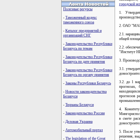
городской и
Полезные ресурсы
1. Утверди
производстве
-
Таможенный кодекс
таможенного союза
2. ОАО "МАП
-
Каталог предприятий и
2.1. наращив
организаций СНГ
общей площа
-
Законодательство Республики
2.2. обеспеч
Беларусь по темам
"Институт Н
-
Законодательство Республики
3. Производс
Беларусь по дате принятия
3.1. утверд
-
Законодательство Республики
домостроите
Беларусь по органу принятия
3.2. до 1 м
-
Законы Республики Беларусь
прогнозах, 
находящихся
-
Новости законодательства
прогнозов 
Беларуси
промышленных
-
Тюрьмы Беларуси
4. Комитет
-
Законодательство России
Мингориспол
в смете рас
-
Деловая Украина
домостроите
-
Автомобильный портал
5. После утв
решения, вы
-
The legislation of the Great