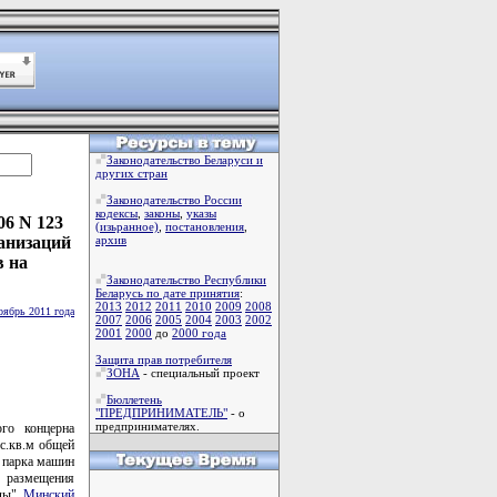
Законодательство Беларуси и
других стран
Законодательство России
кодексы
,
законы
,
указы
06 N 123
(изьранное)
,
постановления
,
анизаций
архив
в на
Законодательство Республики
Беларусь по дате принятия
:
2013
2012
2011
2010
2009
2008
оябрь 2011 года
2007
2006
2005
2004
2003
2002
2001
2000
до
2000 года
Защита прав потребителя
ЗОНА
- специальный проект
Бюллетень
"ПРЕДПРИНИМАТЕЛЬ"
- о
предпринимателях.
ого концерна
с.кв.м общей
 парка машин
е размещения
оды"
Минский