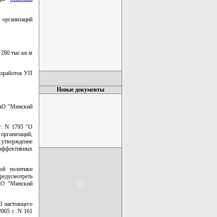
организаций
 280 тыс.кв.м
разработок УП
Новые документы
ОАО "Минский
г. N 1795 "О
организаций,
и утверждение
эффективных
ой политики
редусмотреть
ОАО "Минский
 3 настоящего
005 г. N 161