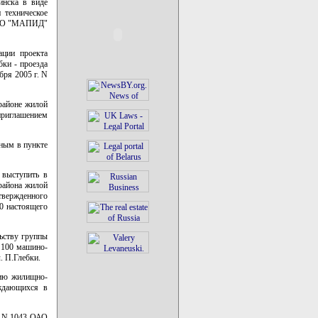
инска в виде
 техническое
 ОАО "МАПИД"
ации проекта
бки - проезда
ря 2005 г. N
 районе жилой
риглашением
нным в пункте
 выступить в
района жилой
твержденного
10 настоящего
ьству группы
а 100 машино-
. П.Глебки.
цию жилищно-
уждающихся в
г. N 1043 ОАО