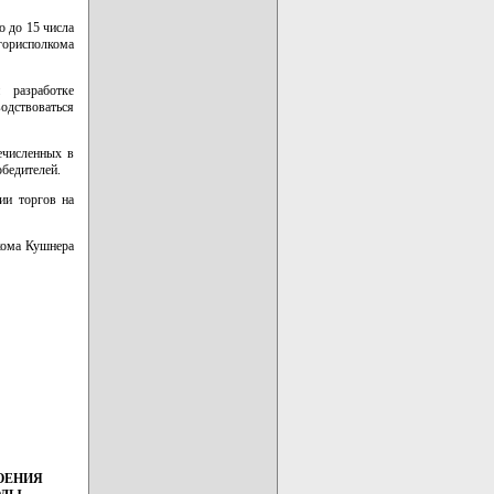
 до 15 числа
горисполкома
 разработке
одствоваться
ечисленных в
обедителей.
ии торгов на
лкома Кушнера
ОЕНИЯ