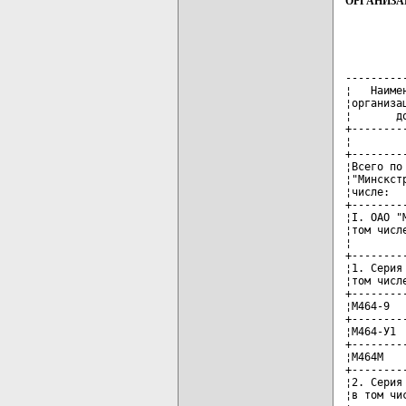
ОРГАНИЗА
---------
¦   Наиме
¦организа
¦       д
+--------
¦        
+--------
¦Всего по
¦"Минскст
¦числе:  
+--------
¦I. ОАО "
¦том числ
¦        
+--------
¦1. Серия
¦том числ
+--------
¦М464-9  
+--------
¦М464-У1 
+--------
¦М464М   
+--------
¦2. Серия
¦в том чи