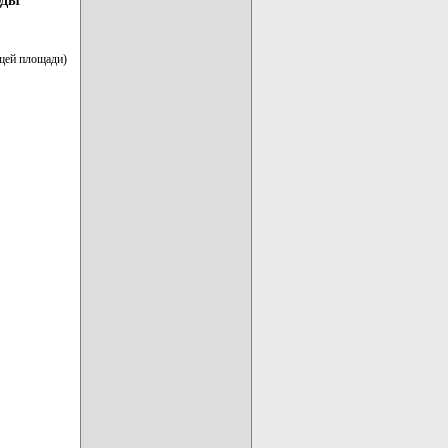
ОДЫ
щей площади)