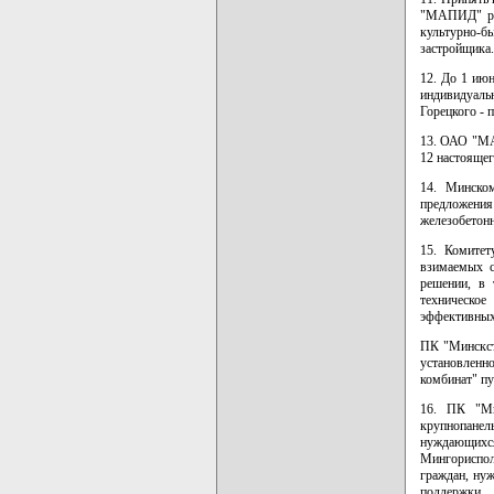
"МАПИД" раз
культурно-бы
застройщика.
12. До 1 ию
индивидуаль
Горецкого - 
13. ОАО "МА
12 настоящег
14. Минском
предложения
железобетон
15. Комитет
взимаемых с
решении, в 
техническо
эффективных
ПК "Минскстр
установлен
комбинат" пу
16. ПК "Ми
крупнопанел
нуждающихся
Мингориспол
граждан, ну
поддержки.