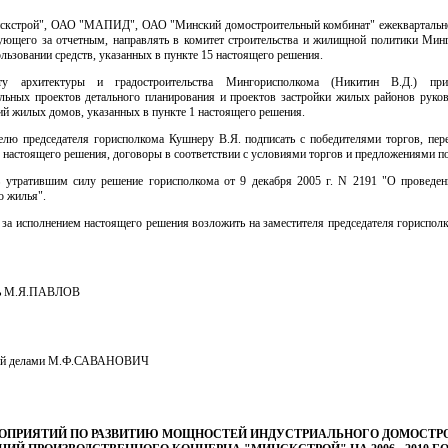
скстрой", ОАО "МАПИД", ОАО "Минский домостроительный комбинат" ежеквартально
дующего за отчетным, направлять в комитет строительства и жилищной политики Мин
ользовании средств, указанных в пункте 15 настоящего решения.
ту архитектуры и градостроительства Мингорисполкома (Никитин В.Д.) при
ельных проектов детального планирования и проектов застройки жилых районов руков
ий жилых домов, указанных в пункте 1 настоящего решения.
телю председателя горисполкома Кушнеру В.Я. подписать с победителями торгов, пер
2 настоящего решения, договоры в соответствии с условиями торгов и предложениями п
ь утратившим силу решение горисполкома от 9 декабря 2005 г. N 2191 "О проведен
о жилья".
 за исполнением настоящего решения возложить на заместителя председателя гориспо
ль М.Я.ПАВЛОВ
ий делами М.Ф.САВАНОВИЧ
ОПРИЯТИЙ ПО РАЗВИТИЮ МОЩНОСТЕЙ ИНДУСТРИАЛЬНОГО ДОМОСТР