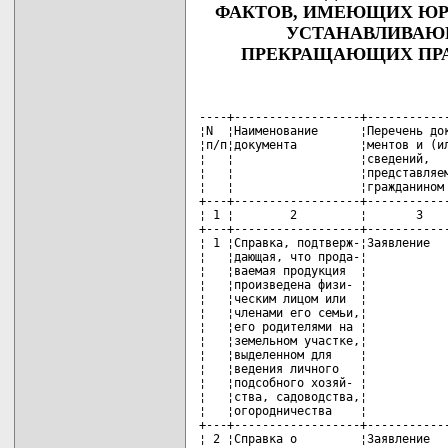
ФАКТОВ, ИМЕЮЩИХ ЮРИ
УСТАНАВЛИВАЮ
ПРЕКРАЩАЮЩИХ ПРА
----+------------------+---------------+------+----------+-------------
¦N  ¦Наименование      ¦Перечень доку- ¦Срок  ¦Срок      ¦Наименование¦
¦п/п¦документа         ¦ментов и (или) ¦выдачи¦действия  ¦органа,     ¦
¦   ¦                  ¦сведений,      ¦доку- ¦документа ¦выдающего   ¦
¦   ¦                  ¦представляемых ¦мента ¦          ¦документ    ¦
¦   ¦                  ¦гражданином <*>¦      ¦          ¦            ¦
+---+------------------+---------------+------+----------+------------+
¦ 1 ¦        2         ¦       3       ¦   4  ¦      5   ¦       6    ¦
+---+------------------+---------------+------+----------+------------+
¦ 1 ¦Справка, подтверж-¦Заявление      ¦До 5  ¦До        ¦Городские и ¦
¦   ¦дающая, что прода-¦               ¦дней  ¦завершения¦районные    ¦
¦   ¦ваемая продукция  ¦               ¦      ¦реализации¦исполнитель-¦
¦   ¦произведена физи- ¦               ¦      ¦продукции,¦ные комитеты¦
¦   ¦ческим лицом или  ¦               ¦      ¦но не     ¦(далее -    ¦
¦   ¦членами его семьи,¦               ¦      ¦менее 6   ¦горрайиспол-¦
¦   ¦его родителями на ¦               ¦      ¦месяцев   ¦комы),      ¦
¦   ¦земельном участке,¦               ¦      ¦          ¦сельские    ¦
¦   ¦выделенном для    ¦               ¦      ¦          ¦(поселковые)¦
¦   ¦ведения личного   ¦               ¦      ¦          ¦исполнитель-¦
¦   ¦подсобного хозяй- ¦               ¦      ¦          ¦ные комитеты¦
¦   ¦ства, садоводства,¦               ¦      ¦          ¦            ¦
¦   ¦огородничества    ¦               ¦      ¦          ¦            ¦
+---+------------------+---------------+------+----------+------------+
¦ 2 ¦Справка о         ¦Заявление      ¦В день¦6 месяцев ¦Горрайиспол-¦
¦   ¦нуждаемости в     ¦               ¦обра- ¦          ¦комы,       ¦
¦   ¦улучшении         ¦               ¦щения ¦          ¦сельские    ¦
¦   ¦жилищных условий  ¦               ¦      ¦          ¦(поселковые)¦
¦   ¦                  ¦               ¦      ¦          ¦исполнитель-¦
¦   ¦                  ¦               ¦      ¦          ¦ные комитеты¦
+---+------------------+---------------+------+----------+------------+
¦ 3 ¦Справка о         ¦Заявление      ¦15    ¦Постоянно ¦горрайиспол-¦
¦   ¦начисленной       ¦               ¦дней  ¦          ¦комы, сельс-¦
¦   ¦жилищной квоте    ¦               ¦      ¦          ¦кие (посел- ¦
¦   ¦                  ¦               ¦      ¦          ¦ковые) ис-  ¦
¦   ¦                  ¦               ¦      ¦          ¦полнительные¦
¦   ¦                  ¦               ¦      ¦          ¦комитеты,   ¦
¦   ¦                  ¦               ¦      ¦          ¦организация,¦
¦   ¦                  ¦               ¦      ¦          ¦начислившая ¦
¦   ¦                  ¦               ¦      ¦          ¦жилищную    ¦
¦   ¦                  ¦               ¦      ¦          ¦квоту       ¦
+---+------------------+---------------+------+----------+------------+
¦ 4 ¦Решение местного  ¦Заявление,     ¦1     ¦Постоянно ¦Горрайиспол-¦
¦   ¦исполнительного и ¦документ,      ¦месяц ¦          ¦комы        ¦
¦   ¦распорядительного ¦подтверждающий ¦<**>  ¦          ¦            ¦
¦   ¦органа о принятии ¦право собствен-¦      ¦          ¦            ¦
¦   ¦в эксплуатацию    ¦ности или поль-¦      ¦          ¦            ¦
¦   ¦самовольно возве- ¦зования земель-¦      ¦          ¦            ¦
¦   ¦денной постройки  ¦ным участком   ¦      ¦          ¦            ¦
+---+------------------+---------------+------+----------+------------+
¦ 5 ¦Решение местного  ¦Заявление      ¦15    ¦1 год     ¦Горрайиспол-¦
¦   ¦исполнительного и ¦               ¦дней  ¦          ¦комы        ¦
¦   ¦распорядительного ¦               ¦      ¦          ¦            ¦
¦   ¦органа о разреше- ¦               ¦      ¦          ¦            ¦
¦   ¦нии на продажу,   ¦               ¦      ¦          ¦            ¦
¦   ¦дарение или обмен ¦               ¦      ¦          ¦            ¦
¦   ¦жилого помещения, ¦               ¦      ¦          ¦            ¦
¦   ¦построенного (ре- ¦               ¦      ¦          ¦            ¦
¦   ¦конструированного,¦               ¦      ¦          ¦            ¦
¦   ¦приобретенного) с ¦               ¦      ¦          ¦            ¦
¦   ¦использованием    ¦               ¦      ¦          ¦            ¦
¦   ¦льготного кредита,¦               ¦      ¦          ¦            ¦
¦   ¦в течение трех лет¦               ¦      ¦          ¦            ¦
¦   ¦со дня погашения  ¦               ¦      ¦          ¦            ¦
¦   ¦этого кредита     ¦               ¦      ¦          ¦            ¦
+---+------------------+---------------+------+----------+------------+
¦ 6 ¦Решение местного  ¦Заявление, в   ¦1     ¦1 год     ¦Горрайиспол-¦
¦   ¦исполнительного и ¦котором указы- ¦месяц ¦          ¦комы,       ¦
¦   ¦распорядительного ¦ваются сведе-  ¦<**>  ¦          ¦сельские    ¦
¦   ¦органа, подтверж- ¦ния, подтверж- ¦      ¦          ¦(поселковые)¦
¦   ¦дающее приобрета- ¦дающие факт    ¦  