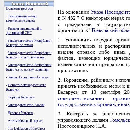
Полезные ресурсы
На основании
Указа Президент
-
Таможенный кодекс
г. N 432 " О некоторых мерах 
таможенного союза
с гражданами в государств
-
Каталог предприятий и
организациях"
Гомельский обла
организаций СНГ
1. Установить порядок орга
-
Законодательство Республики
Беларусь по темам
исполнительных и распоряди
выдаче справок либо иных д
-
Законодательство Республики
Беларусь по дате принятия
фактов, имеющих юридическо
изменяющих или прекращающих
-
Законодательство Республики
Беларусь по органу принятия
приложению.
-
Законы Республики Беларусь
2. Городским, районным испол
-
Новости законодательства
принять необходимые меры к 
Беларуси
Беларусь от 13 сентября 2
-
Тюрьмы Беларуси
совершенствованию орг
государственных органах, иных
-
Законодательство России
-
Деловая Украина
3. Контроль за исполнени
управляющего делами
Гомельск
-
Автомобильный портал
Протосовицкого Н.А.
-
The legislation of the Great