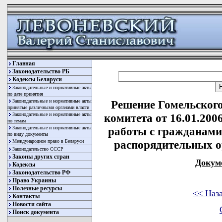
Главная
Законодательство РБ
Кодексы Беларуси
Законодательные и нормативные акты
по дате принятия
Законодательные и нормативные акты
Решение Гомельского
принятые различными органами власти
Законодательные и нормативные акты
комитета от 16.01.200
по темам
Законодательные и нормативные акты
работы с гражданами
по виду документы
Международное право в Беларуси
распорядительных о
Законодательство СССР
Законы других стран
Докум
Кодексы
Законодательство РФ
Право Украины
Полезные ресурсы
<< Наз
Контакты
Новости сайта
Поиск документа