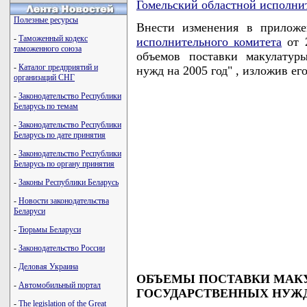
Гомельский областной исполни
Полезные ресурсы
Внести изменения в прило
-
Таможенный кодекс
исполнительного комитета
от 2
таможенного союза
объемов поставки макулатур
-
Каталог предприятий и
нужд на 2005 год" , изложив е
организаций СНГ
-
Законодательство Республики
Беларусь по темам
-
Законодательство Республики
Беларусь по дате принятия
-
Законодательство Республики
Беларусь по органу принятия
-
Законы Республики Беларусь
-
Новости законодательства
Беларуси
-
Тюрьмы Беларуси
-
Законодательство России
-
Деловая Украина
ОБЪЕМЫ ПОСТАВКИ МАК
-
Автомобильный портал
ГОСУДАРСТВЕННЫХ НУЖД 
-
The legislation of the Great