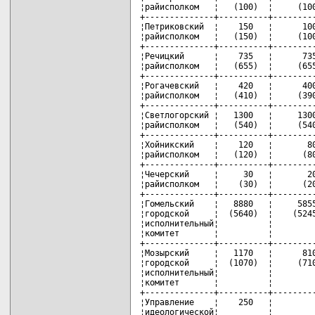
¦райисполком   ¦   (100)  ¦     (100
+--------------+----------+---------
¦Петриковский  ¦    150   ¦      100
¦райисполком   ¦   (150)  ¦     (100
+--------------+----------+---------
¦Речицкий      ¦    735   ¦      735
¦райисполком   ¦   (655)  ¦     (655
+--------------+----------+---------
¦Рогачевский   ¦    420   ¦      400
¦райисполком   ¦   (410)  ¦     (390
+--------------+----------+---------
¦Светлогорский ¦   1300   ¦     1300
¦райисполком   ¦   (540)  ¦     (540
+--------------+----------+---------
¦Хойникский    ¦    120   ¦       80
¦райисполком   ¦   (120)  ¦      (80
+--------------+----------+---------
¦Чечерский     ¦     30   ¦       20
¦райисполком   ¦    (30)  ¦      (20
+--------------+----------+---------
¦Гомельский    ¦   8880   ¦     5855
¦городской     ¦  (5640)  ¦    (5245
¦исполнительный¦          ¦         
¦комитет       ¦          ¦         
+--------------+----------+---------
¦Мозырский     ¦   1170   ¦      810
¦городской     ¦  (1070)  ¦     (710
¦исполнительный¦          ¦         
¦комитет       ¦          ¦         
+--------------+----------+---------
¦Управление    ¦    250   ¦         
¦идеологической¦          ¦         