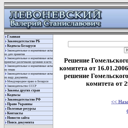
Главная
Законодательство РБ
Кодексы Беларуси
Законодательные и нормативные акты
по дате принятия
Законодательные и нормативные акты
Решение Гомельского
принятые различными органами власти
Законодательные и нормативные акты
комитета от 16.01.200
по темам
Законодательные и нормативные акты
решение Гомельского
по виду документы
Международное право в Беларуси
комитета от 2
Законодательство СССР
Законы других стран
Кодексы
Законодательство РФ
<< Наз
Право Украины
Полезные ресурсы
Контакты
Новости сайта
Поиск документа