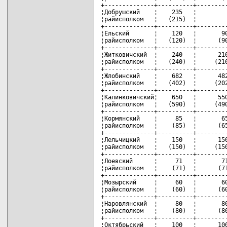
+--------------+----------+---------
¦Добрушский    ¦    235   ¦         
¦райисполком   ¦   (215)  ¦         
+--------------+----------+---------
¦Ельский       ¦    120   ¦       90
¦райисполком   ¦   (120)  ¦      (90
+--------------+----------+---------
¦Житковичский  ¦    240   ¦      210
¦райисполком   ¦   (240)  ¦     (210
+--------------+----------+---------
¦Жлобинский    ¦    682   ¦      482
¦райисполком   ¦   (402)  ¦     (202
+--------------+----------+---------
¦Калинковичский¦    650   ¦      550
¦райисполком   ¦   (590)  ¦     (490
+--------------+----------+---------
¦Кормянский    ¦     85   ¦       65
¦райисполком   ¦    (85)  ¦      (65
+--------------+----------+---------
¦Лельчицкий    ¦    150   ¦      150
¦райисполком   ¦   (150)  ¦     (150
+--------------+----------+---------
¦Лоевский      ¦     71   ¦       71
¦райисполком   ¦    (71)  ¦      (71
+--------------+----------+---------
¦Мозырский     ¦     60   ¦       60
¦райисполком   ¦    (60)  ¦      (60
+--------------+----------+---------
¦Наровлянский  ¦     80   ¦       80
¦райисполком   ¦    (80)  ¦      (80
+--------------+----------+---------
¦Октябрьский   ¦    100   ¦      100