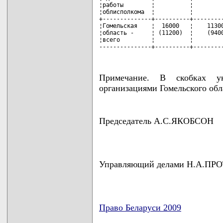
¦работы        ¦          ¦         
¦облисполкома  ¦          ¦         
+--------------+----------+---------
¦Гомельская    ¦  16000   ¦    11300
¦область -     ¦ (11200)  ¦    (9400
¦всего         ¦          ¦         
---------------+----------+--------
Примечание. В скобках у
организациями Гомельского обл
Председатель А.С.ЯКОБСОН
Управляющий делами Н.А.П
Право Беларуси 2009