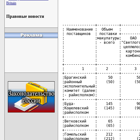
Britain
Правовые новости
---------------+----------+---------
¦ Наименование ¦  Объем   ¦         
¦ поставщиков  ¦ поставки +---------
¦              ¦макулатуры¦    ОАО  
¦              ¦ - всего  ¦"Светлого
¦              ¦          ¦ целлюлоз
¦              ¦          ¦  картонн
¦              ¦          ¦  комбина
¦              ¦          ¦         
+--------------+----------+---------
¦        1     ¦    2     ¦      3  
+--------------+----------+---------
¦Брагинский    ¦     50   ¦       50
¦районный      ¦    (50)  ¦      (50
¦исполнительный¦          ¦         
¦комитет (далее¦          ¦         
¦- райисполком)¦          ¦         
+--------------+----------+---------
¦Буда-         ¦    145   ¦       90
¦Кошелевский   ¦   (145)  ¦      (90
¦райисполком   ¦          ¦         
+--------------+----------+---------
¦Ветковский    ¦     65   ¦         
¦райисполком   ¦    (65)  ¦         
+--------------+----------+---------
¦Гомельский    ¦    212   ¦        2
¦райисполком   ¦   (212)  ¦       (2