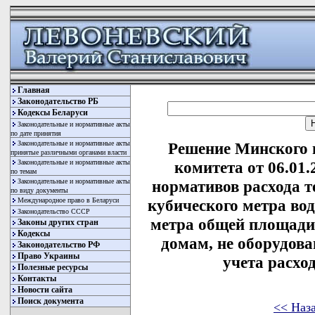
Главная
Законодательство РБ
Кодексы Беларуси
Законодательные и нормативные акты
по дате принятия
Законодательные и нормативные акты
Решение Минского 
принятые различными органами власти
Законодательные и нормативные акты
комитета от 06.01
по темам
Законодательные и нормативные акты
нормативов расхода т
по виду документы
Международное право в Беларуси
кубического метра вод
Законодательство СССР
метра общей площад
Законы других стран
Кодексы
домам, не оборудов
Законодательство РФ
Право Украины
учета расхо
Полезные ресурсы
Контакты
Новости сайта
Поиск документа
<< Наз