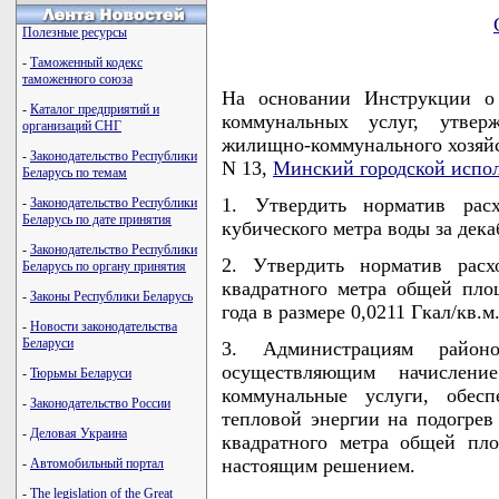
Полезные ресурсы
-
Таможенный кодекс
таможенного союза
На основании Инструкции о
-
Каталог предприятий и
коммунальных услуг, утвер
организаций СНГ
жилищно-коммунального хозяйст
-
Законодательство Республики
N 13,
Минский городской испо
Беларусь по темам
1. Утвердить норматив рас
-
Законодательство Республики
Беларусь по дате принятия
кубического метра воды за декаб
-
Законодательство Республики
2. Утвердить норматив расх
Беларусь по органу принятия
квадратного метра общей пл
-
Законы Республики Беларусь
года в размере 0,0211 Гкал/кв.м
-
Новости законодательства
Беларуси
3. Администрациям районо
осуществляющим начислен
-
Тюрьмы Беларуси
коммунальные услуги, обесп
-
Законодательство России
тепловой энергии на подогрев
-
Деловая Украина
квадратного метра общей пл
настоящим решением.
-
Автомобильный портал
-
The legislation of the Great