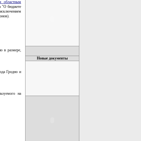
м областным
а "О бюджете
а исключением
онов).
о в размере,
Новые документы
ода Гродно и
льзуемого на