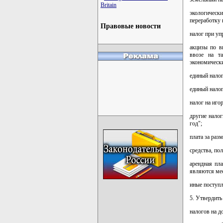
Britain
экологическ
переработку
Правовые новости
налог при уп
акцизы по в
ввозе на т
экономически
единый налог
единый налог
налог на иго
другие налог
год";
плата за раз
средства, по
арендная пл
являются ме
иные поступл
5. Утвердить
налогов на д