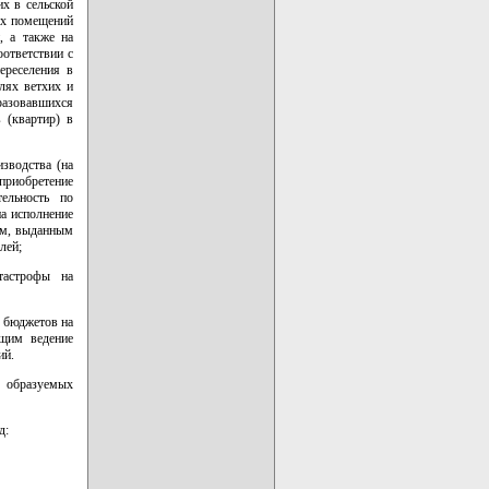
х в сельской
лых помещений
, а также на
оответствии с
ереселения в
лях ветхих и
разовавшихся
 (квартир) в
зводства (на
приобретение
тельность по
на исполнение
ам, выданным
лей;
тастрофы на
х бюджетов на
щим ведение
ий.
, образуемых
д: