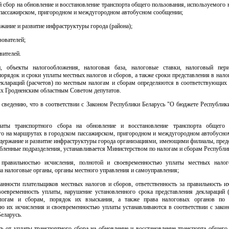
 сбор на обновление и восстановление транспорта общего пользования, используемого
 пассажирском, пригородном и междугородном автобусном сообщении;
ржание и развитие инфраструктуры города (района);
зователей;
вителей.
, объекты налогообложения, налоговая база, налоговые ставки, налоговый пер
порядок и сроки уплаты местных налогов и сборов, а также сроки представления в нал
еклараций (расчетов) по местным налогам и сборам определяются в соответствующих 
х Гродненским областным Советом депутатов.
 сведению, что в соответствии с Законом Республики Беларусь "О бюджете Республик
аты транспортного сбора на обновление и восстановление транспорта общего 
го на маршрутах в городском пассажирском, пригородном и междугородном автобусно
одержание и развитие инфраструктуры города организациями, имеющими филиалы, пред
бленные подразделения, устанавливается Министерством по налогам и сборам Республи
 правильностью исчисления, полнотой и своевременностью уплаты местных нало
на налоговые органы, органы местного управления и самоуправления;
анности плательщиков местных налогов и сборов, ответственность за правильность и
воевременность уплаты, нарушение установленного срока представления деклараций (
логам и сборам, порядок их взыскания, а также права налоговых органов по 
ью их исчисления и своевременностью уплаты устанавливаются в соответствии с закон
еларусь.
ь от уплаты транспортного сбора на обновление и восстановление транспорта общего