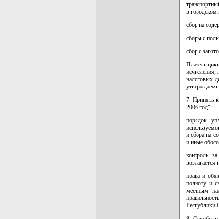
транспортный
в городском
сбор на соде
сборы с поль
сбор с загото
Плательщики
исчисления, 
налоговых д
утверждаемы
7. Принять к
2006 год":
порядок упл
используемо
и сбора на с
и иные обосо
контроль за
возлагается 
права и обяз
полноту и с
местным на
правильност
Республики Б
8. Освободит