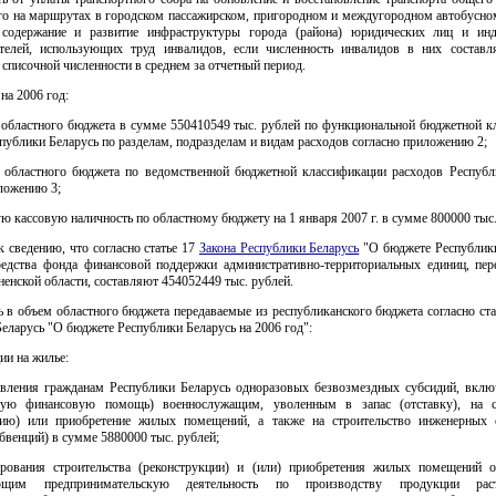
го на маршрутах в городском пассажирском, пригородном и междугородном автобусно
содержание и развитие инфраструктуры города (района) юридических лиц и ин
телей, использующих труд инвалидов, если численность инвалидов в них составл
 списочной численности в среднем за отчетный период.
 на 2006 год:
ы областного бюджета в сумме 550410549 тыс. рублей по функциональной бюджетной к
публики Беларусь по разделам, подразделам и видам расходов согласно приложению 2;
ы областного бюджета по ведомственной бюджетной классификации расходов Республ
ложению 3;
ую кассовую наличность по областному бюджету на 1 января 2007 г. в сумме 800000 тыс.
к сведению, что согласно статье 17
Закона Республики Беларусь
"О бюджете Республики
редства фонда финансовой поддержки административно-территориальных единиц, пер
енской области, составляют 454052449 тыс. рублей.
 в объем областного бюджета передаваемые из республиканского бюджета согласно ста
еларусь "О бюджете Республики Беларусь на 2006 год":
ции на жилье:
авления гражданам Республики Беларусь одноразовых безвозмездных субсидий, вклю
ную финансовую помощь) военнослужащим, уволенным в запас (отставку), на с
цию) или приобретение жилых помещений, а также на строительство инженерных 
бвенций) в сумме 5880000 тыс. рублей;
рования строительства (реконструкции) и (или) приобретения жилых помещений о
ющим предпринимательскую деятельность по производству продукции расте