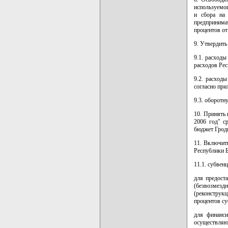
используемо
и сбора на 
предпринима
процентов от
9. Утвердить
9.1. расход
расходов Рес
9.2. расход
согласно при
9.3. оборотн
10. Принять 
2006 год" с
бюджет Гродн
11. Включить
Республики Б
11.1. субвен
для предост
(безвозмезд
(реконструк
процентов су
для финанси
осуществля