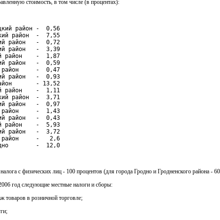
бавленную стоимость, в том числе (в процентах):
цкий район -  0,56

кий район  -  7,55

ий район   -  0,72

ий район   -  3,39

й район    -  1,87

ий район   -  0,59

 район     -  0,47

ий район   -  0,93

айон       - 13,52

й район    -  1,11

кий район  -  3,71

ий район   -  0,97

 район     -  1,43

ий район   -  0,43

й район    -  5,93

ий район   -  3,72

 район     -   2,6

дно        -  12,0
налога с физических лиц - 100 процентов (для города Гродно и Гродненского района - 60
 2006 год следующие местные налоги и сборы:
аж товаров в розничной торговле;
ги;