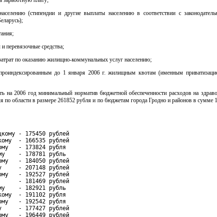
населению (стипендии и другие выплаты населению в соответствии с законодател
еларусь);
тания;
и перевязочные средства;
затрат по оказанию жилищно-коммунальных услуг населению;
проиндексированным до 1 января 2006 г. жилищным квотам (именным приватизац
ить на 2006 год минимальный норматив бюджетной обеспеченности расходов на здраво
я по области в размере 261852 рубля и по бюджетам города Гродно и районов в сумме 
цкому - 175450 рублей

кому  - 166535 рублей

ому   - 173824 рубля

му    - 178781 рубль

ому   - 184050 рублей

у     - 207148 рублей

ому   - 192527 рублей

      - 181469 рублей

му    - 182921 рубль

кому  - 191102 рубля

ому   - 192542 рубля

у     - 177427 рублей

ому   - 196449 рублей
