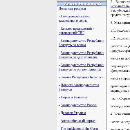
2. Включит
исполнитель
Полезные ресурсы
Республики Б
средств госу
-
Таможенный кодекс
таможенного союза
3. Установить
-
Каталог предприятий и
3.1. доходы 
организаций СНГ
3.2. доходы 
-
Законодательство Республики
Беларусь по темам
налогов на 
предусмотре
-
Законодательство Республики
Беларусь по дате принятия
налога на до
-
Законодательство Республики
подоходного
Беларусь по органу принятия
Гродненского
-
Законы Республики Беларусь
налога с про
-
Новости законодательства
транспортно
Беларуси
маршрутах в
-
Тюрьмы Беларуси
части сбора 
-
Законодательство России
текущих нена
-
Деловая Украина
4. Установит
-
Автомобильный портал
налог на нед
-
The legislation of the Great
земельный на