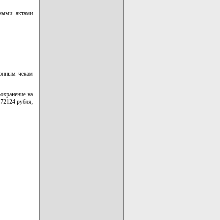
ьными актами
ионным чекам
охранение на
172124 рубля,