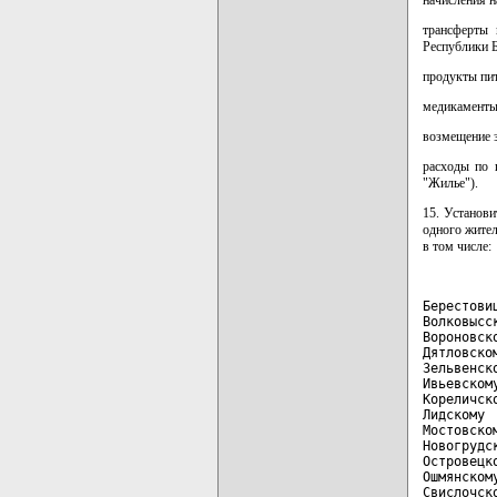
трансферты 
Республики Б
продукты пи
медикаменты 
возмещение 
расходы по 
"Жилье").
15. Установ
одного жител
в том числе:
Берестови
Волковысс
Вороновск
Дятловско
Зельвенск
Ивьевском
Кореличск
Лидскому 
Мостовско
Новогрудс
Островецк
Ошмянском
Свислочск