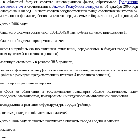
ь в областной бюджет средства инновационного фонда, образуемого
Гродненски
ным комитетом
в соответствии с
Законом Республики Беларусь
от 31 декабря 2005 год
еларусь на 2006 год" , и часть средств государственного фонда содействия занятости (з
дарственного фонда содействия занятости, передаваемых в бюджеты города Гродно и рай
, что в 2006 году:
областного бюджета составляют 550410549,0 тыс. рублей согласно приложению 1;
областного бюджета формируются за счет:
доходы и прибыль (за исключением отчислений, передаваемых в бюджет города Гродн
нном пунктом 5 настоящего решения);
бавленную стоимость - в размере 38,5 процента;
 налога с физических лиц (за исключением отчислений, передаваемых в бюджеты гор
 района в размерах, предусмотренных пунктом 5 настоящего решения);
даж товаров в розничной торговле;
го сбора на обновление и восстановление транспорта общего пользования, испо
 городском пассажирском, пригородном и междугородном автобусном сообщении;
на содержание и развитие инфраструктуры города (района);
логовых доходов и обязательных платежей.
ь, что в 2006 году полностью поступают в бюджеты города Гродно и районов:
вижимость;
лог;