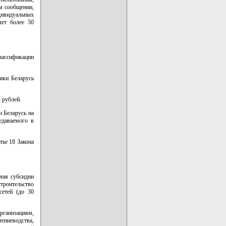
м сообщении,
дивидуальных
яет более 50
лассификации
ики Беларусь
 рублей.
 Беларусь на
едаваемого в
тье 18 Закона
чая субсидии
троительство
сетей (до 30
рганизациям,
ниеводства,