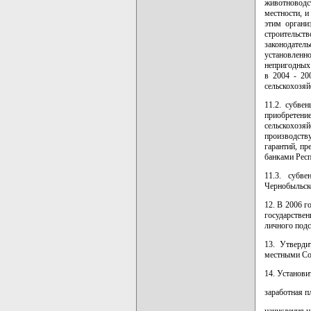
животноводс
местности, и
этим органи
строительств
законодател
установленн
непригодных
в 2004 - 20
сельскохозяй
11.2. субве
приобретени
сельскохозя
производству
гарантий, п
банками Респ
11.3. субв
Чернобыльск
12. В 2006 г
государств
личного подс
13. Утверди
местными Со
14. Установи
заработная п
начисления н