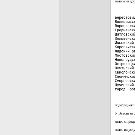
налога на до
Берестови
Волковысс
Вороновск
Гродненск
Дятловски
Зельвенск
Ивьевский
Кореличск
Лидский р
Мостовски
Новогрудс
Островецк
Ошмянский
Свислочск
Слонимски
Сморгонск
Щучинский
город Гро
подоходного 
6. Ввести на
налог с прод
налог на услу