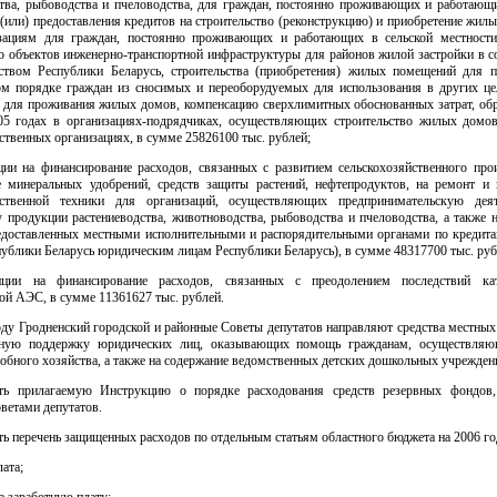
тва, рыбоводства и пчеловодства, для граждан, постоянно проживающих и работающи
 (или) предоставления кредитов на строительство (реконструкцию) и приобретение жи
зациям для граждан, постоянно проживающих и работающих в сельской местности
о объектов инженерно-транспортной инфраструктуры для районов жилой застройки в с
ьством Республики Беларусь, строительства (приобретения) жилых помещений для п
ом порядке граждан из сносимых и переоборудуемых для использования в других це
 для проживания жилых домов, компенсацию сверхлимитных обоснованных затрат, об
05 годах в организациях-подрядчиках, осуществляющих строительство жилых домов
ственных организациях, в сумме 25826100 тыс. рублей;
нции на финансирование расходов, связанных с развитием сельскохозяйственного прои
е минеральных удобрений, средств защиты растений, нефтепродуктов, на ремонт и 
йственной техники для организаций, осуществляющих предпринимательскую дея
 продукции растениеводства, животноводства, рыбоводства и пчеловодства, а также 
редоставленных местными исполнительными и распорядительными органами по кредит
ублики Беларусь юридическим лицам Республики Беларусь), в сумме 48317700 тыс. руб
енции на финансирование расходов, связанных с преодолением последствий ка
ой АЭС, в сумме 11361627 тыс. рублей.
оду Гродненский городской и районные Советы депутатов направляют средства местны
енную поддержку юридических лиц, оказывающих помощь гражданам, осуществляю
обного хозяйства, а также на содержание ведомственных детских дошкольных учрежден
ть прилагаемую Инструкцию о порядке расходования средств резервных фондов
ветами депутатов.
ть перечень защищенных расходов по отдельным статьям областного бюджета на 2006 го
лата;
а заработную плату;