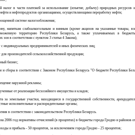
ий налог в части платежей за использование (изъятие, добычу) природных ресурсов и
 нефти и нефтепродуктов организациями, осуществляющими переработку нефти;
рощенной системе налогообложения;
ину, напиткам слабоалкогольным и винным (кроме акцизов на указанные товары, в
аможенную территорию Республики Беларусь, а также уплачиваемых в бюджет
х зон в соответствии с пунктом 3 статьи 4 Закона);
 с индивидуальных предпринимателей и иных физических лиц;
 для производителей сельскохозяйственной продукции;
рный бизнес;
и и сборы в соответствии с Законом Республики Беларусь "О бюджете Республики Бел
мещение наружной рекламы;
лученные от реализации бесхозяйного имущества и кладов;
ата за земельные участки, находящиеся в государственной собственности, арендодате
стные исполнительные и распорядительные органы;
ения в соответствии с законодательством Республики Беларусь.
 на 2006 год нормативы отчислений (в процентах) в бюджеты города Гродно и районов от
оходы и прибыль - 50 процентов, за исключением города Гродно - 25 процентов;