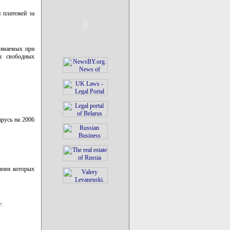
 платежей за
зимаемых при
ы свободных
арусь на 2006
лями которых
: