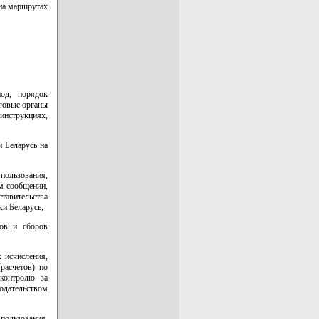
 на маршрутах
иод, порядок
оговые органы
инструкциях,
и Беларусь на
пользования,
м сообщении,
ставительства
ки Беларусь;
гов и сборов
х исчисления,
расчетов) по
контролю за
одательством
 пользования,