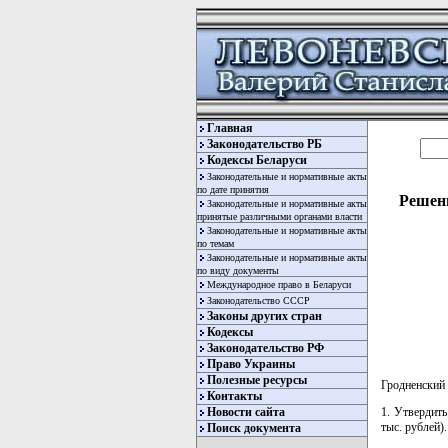
Главная
Законодательство РБ
Кодексы Беларуси
Законодательные и нормативные акты
по дате принятия
Решени
Законодательные и нормативные акты
принятые различными органами власти
Законодательные и нормативные акты
по темам
Законодательные и нормативные акты
по виду документы
Международное право в Беларуси
Законодательство СССР
Законы других стран
Кодексы
Законодательство РФ
Право Украины
Полезные ресурсы
Гродненский
Контакты
1. Утвердить
Новости сайта
тыс. рублей).
Поиск документа