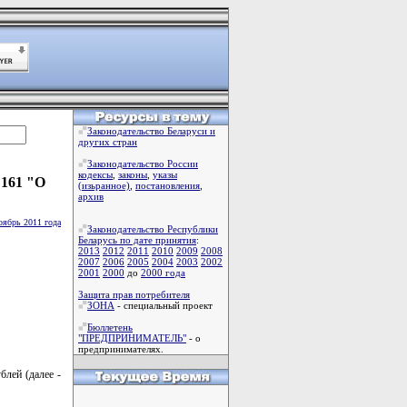
Законодательство Беларуси и
других стран
Законодательство России
кодексы
,
законы
,
указы
 161 "О
(изьранное)
,
постановления
,
архив
оябрь 2011 года
Законодательство Республики
Беларусь по дате принятия
:
2013
2012
2011
2010
2009
2008
2007
2006
2005
2004
2003
2002
2001
2000
до
2000 года
Защита прав потребителя
ЗОНА
- специальный проект
Бюллетень
"ПРЕДПРИНИМАТЕЛЬ"
- о
предпринимателях.
блей (далее -