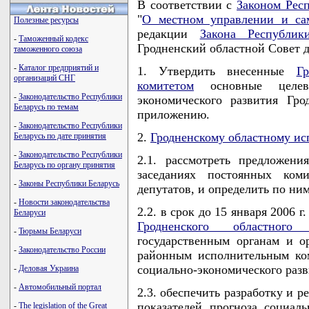
В соответствии с
Законом Рес
"
О местном управлении и сам
Полезные ресурсы
редакции
Закона Республик
-
Таможенный кодекс
Гродненский областной Совет
таможенного союза
-
Каталог предприятий и
1. Утвердить внесенные
Г
организаций СНГ
комитетом
основные целевы
-
Законодательство Республики
экономического развития Гро
Беларусь по темам
приложению.
-
Законодательство Республики
2.
Гродненскому областному ис
Беларусь по дате принятия
-
Законодательство Республики
2.1. рассмотреть предложени
Беларусь по органу принятия
заседаниях постоянных коми
-
Законы Республики Беларусь
депутатов, и определить по ни
-
Новости законодательства
2.2. в срок до 15 января 2006 
Беларуси
Гродненского областного
-
Тюрьмы Беларуси
государственным органам и о
-
Законодательство России
районным исполнительным ком
социально-экономического разв
-
Деловая Украина
-
Автомобильный портал
2.3. обеспечить разработку и
показателей прогноза социаль
-
The legislation of the Great