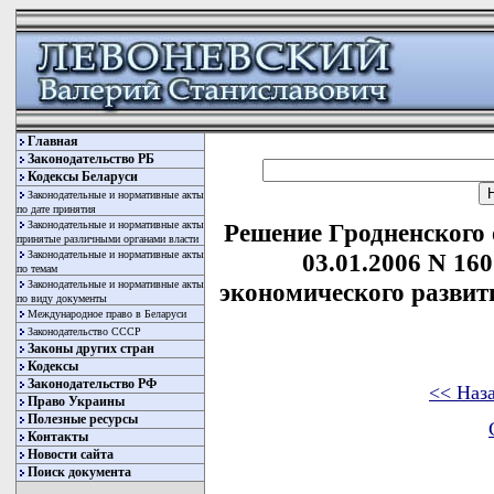
Главная
Законодательство РБ
Кодексы Беларуси
Законодательные и нормативные акты
по дате принятия
Законодательные и нормативные акты
Решение Гродненского 
принятые различными органами власти
Законодательные и нормативные акты
03.01.2006 N 16
по темам
Законодательные и нормативные акты
экономического развит
по виду документы
Международное право в Беларуси
Законодательство СССР
Законы других стран
Кодексы
Законодательство РФ
<< Наз
Право Украины
Полезные ресурсы
Контакты
Новости сайта
Поиск документа