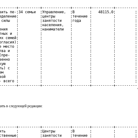
--------+----------+-------------+--------+----------+----------

вить пе-¦34 семьи  ¦Управление,  ¦В       ¦   48115,0¦         ¦

еделение¦          ¦центры       ¦течение ¦          ¦         ¦

 силы   ¦          ¦занятости    ¦года    ¦          ¦         ¦

        ¦          ¦населения,   ¦        ¦          ¦         ¦

ения    ¦          ¦наниматели   ¦        ¦          ¦         ¦

тных и  ¦          ¦             ¦        ¦          ¦         ¦

их семей¦          ¦             ¦        ¦          ¦         ¦

огласия)¦          ¦             ¦        ¦          ¦         ¦

е место ¦          ¦             ¦        ¦          ¦         ¦

тва и   ¦          ¦             ¦        ¦          ¦         ¦

(пре-   ¦          ¦             ¦        ¦          ¦         ¦

венно   ¦          ¦             ¦        ¦          ¦         ¦

кую     ¦          ¦             ¦        ¦          ¦         ¦

ть) с   ¦          ¦             ¦        ¦          ¦         ¦

ем      ¦          ¦             ¦        ¦          ¦         ¦

вой     ¦          ¦             ¦        ¦          ¦         ¦

- всего ¦          ¦             ¦        ¦          ¦         ¦

--------+----------+-------------+--------+----------+----------

                                                                
ить в следующей редакции:
--------+----------+-------------+--------+----------+----------

ить     ¦          ¦Центры       ¦В       ¦          ¦         ¦

ственные¦          ¦занятости    ¦течение ¦          ¦         ¦
