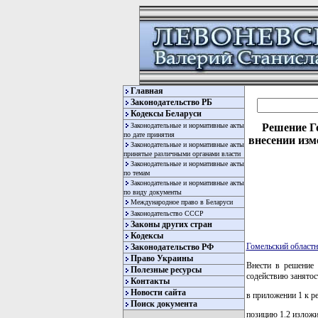
Главная
Законодательство РБ
Кодексы Беларуси
Законодательные и нормативные акты
Решение Го
по дате принятия
внесении изм
Законодательные и нормативные акты
принятые различными органами власти
Законодательные и нормативные акты
по темам
Законодательные и нормативные акты
по виду документы
Международное право в Беларуси
Законодательство СССР
Законы других стран
Кодексы
Гомельский областн
Законодательство РФ
Право Украины
Внести в решени
Полезные ресурсы
содействию занятос
Контакты
Новости сайта
в приложении 1 к р
Поиск документа
позицию 1.2 изложи