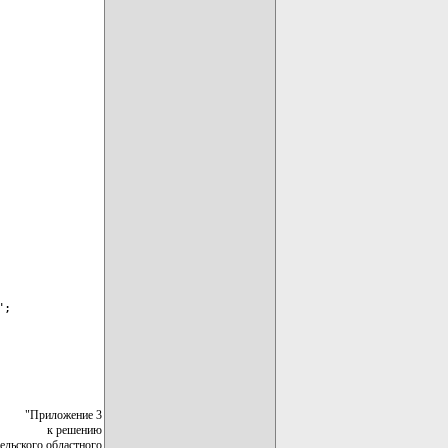
";
"Приложение 3
к решению
ельского областного