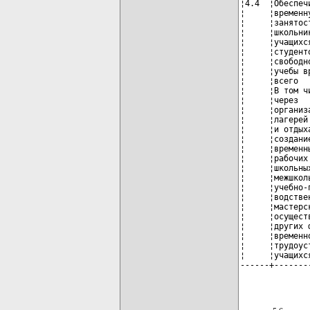
¦4.4  ¦Обеспеч
¦     ¦временн
¦     ¦занятос
¦     ¦школьни
¦     ¦учащихс
¦     ¦студент
¦     ¦свободн
¦     ¦учебы в
¦     ¦всего  
¦     ¦В том ч
¦     ¦через  
¦     ¦организ
¦     ¦лагерей
¦     ¦и отдых
¦     ¦создани
¦     ¦временн
¦     ¦рабочих
¦     ¦школьны
¦     ¦межшкол
¦     ¦учебно-
¦     ¦водстве
¦     ¦мастерс
¦     ¦осущест
¦     ¦других 
¦     ¦временн
¦     ¦трудоус
¦     ¦учащихс
------+-------
              