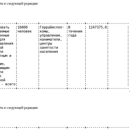
ть в следующей редакции:
--------+----------+-------------+--------+----------+----------

овать   ¦16800     ¦Горрайиспол- ¦В       ¦ 1247375,0¦         ¦

аемые   ¦человек   ¦комы,        ¦течение ¦          ¦         ¦

енные   ¦          ¦управление,  ¦года    ¦          ¦         ¦

для     ¦          ¦наниматели,  ¦        ¦          ¦         ¦

авления ¦          ¦центры       ¦        ¦          ¦         ¦

ой      ¦          ¦занятости    ¦        ¦          ¦         ¦

ти      ¦          ¦населения    ¦        ¦          ¦         ¦

тным и  ¦          ¦             ¦        ¦          ¦         ¦

        ¦          ¦             ¦        ¦          ¦         ¦

ам,     ¦          ¦             ¦        ¦          ¦         ¦

ающим   ¦          ¦             ¦        ¦          ¦         ¦

ти      ¦          ¦             ¦        ¦          ¦         ¦

е       ¦          ¦             ¦        ¦          ¦         ¦

ной     ¦          ¦             ¦        ¦          ¦         ¦

 - всего¦          ¦             ¦        ¦          ¦         ¦

--------+----------+-------------+--------+----------+----------

                                                                
ть в следующей редакции:
--------+----------+-------------+--------+----------+----------
