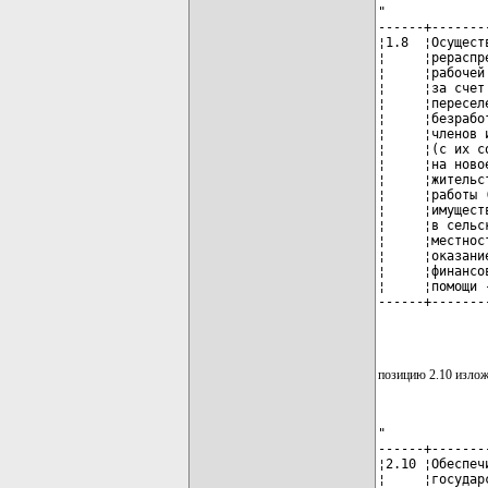
"

------+-------
¦1.8  ¦Осущест
¦     ¦рераспр
¦     ¦рабочей
¦     ¦за счет
¦     ¦пересел
¦     ¦безрабо
¦     ¦членов 
¦     ¦(с их с
¦     ¦на ново
¦     ¦жительс
¦     ¦работы 
¦     ¦имущест
¦     ¦в сельс
¦     ¦местнос
¦     ¦оказани
¦     ¦финансо
¦     ¦помощи 
------+-------
              
позицию 2.10 излож
"

------+-------
¦2.10 ¦Обеспеч
¦     ¦государ