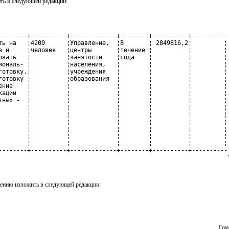
ть в следующей редакции:
--------+----------+-------------+--------+----------+----------

ть на   ¦4200      ¦Управление,  ¦В       ¦ 2849816,2¦         ¦

е и     ¦человек   ¦центры       ¦течение ¦          ¦         ¦

овать   ¦          ¦занятости    ¦года    ¦          ¦         ¦

иональ- ¦          ¦населения,   ¦        ¦          ¦         ¦

готовку,¦          ¦учреждения   ¦        ¦          ¦         ¦

готовку ¦          ¦образования  ¦        ¦          ¦         ¦

ение    ¦          ¦             ¦        ¦          ¦         ¦

кации   ¦          ¦             ¦        ¦          ¦         ¦

тных -  ¦          ¦             ¦        ¦          ¦         ¦

        ¦          ¦             ¦        ¦          ¦         ¦

        ¦          ¦             ¦        ¦          ¦         ¦

        ¦          ¦             ¦        ¦          ¦         ¦

        ¦          ¦             ¦        ¦          ¦         ¦

        ¦          ¦             ¦        ¦          ¦         ¦

        ¦          ¦             ¦        ¦          ¦         ¦

--------+----------+-------------+--------+----------+----------

                                                                
ению изложить в следующей редакции:
Гом