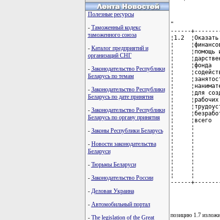
Полезные ресурсы
"

-
Таможенный кодекс
------+-------
таможенного союза
¦1.2  ¦Оказать
¦     ¦финансо
-
Каталог предприятий и
¦     ¦помощь 
организаций СНГ
¦     ¦дарстве
¦     ¦фонда  
-
Законодательство Республики
¦     ¦содейст
Беларусь по темам
¦     ¦занятос
¦     ¦нанимат
-
Законодательство Республики
¦     ¦для соз
Беларусь по дате принятия
¦     ¦рабочих
¦     ¦трудоус
-
Законодательство Республики
¦     ¦безрабо
Беларусь по органу принятия
¦     ¦всего  
¦     ¦       
-
Законы Республики Беларусь
¦     ¦       
¦     ¦       
-
Новости законодательства
¦     ¦       
Беларуси
¦     ¦       
¦     ¦       
-
Тюрьмы Беларуси
¦     ¦       
¦     ¦       
-
Законодательство России
------+-------
              
-
Деловая Украина
-
Автомобильный портал
позицию 1.7 изложи
-
The legislation of the Great