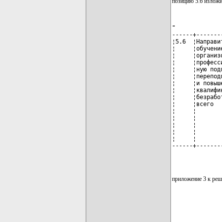
позицию 5.6 изложи
"

------+-------
¦5.6  ¦Направи
¦     ¦обучени
¦     ¦организ
¦     ¦професс
¦     ¦ную под
¦     ¦перепод
¦     ¦и повыш
¦     ¦квалифи
¦     ¦безрабо
¦     ¦всего  
¦     ¦       
¦     ¦       
¦     ¦       
¦     ¦       
¦     ¦       
------+-------
              
приложение 3 к реш