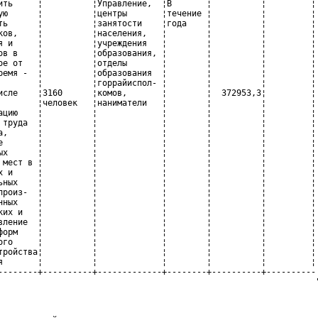
ить     ¦          ¦Управление,  ¦В       ¦          ¦         ¦

ую      ¦          ¦центры       ¦течение ¦          ¦         ¦

ть      ¦          ¦занятости    ¦года    ¦          ¦         ¦

ков,    ¦          ¦населения,   ¦        ¦          ¦         ¦

я и     ¦          ¦учреждения   ¦        ¦          ¦         ¦

ов в    ¦          ¦образования, ¦        ¦          ¦         ¦

ое от   ¦          ¦отделы       ¦        ¦          ¦         ¦

ремя -  ¦          ¦образования  ¦        ¦          ¦         ¦

        ¦          ¦горрайиспол- ¦        ¦          ¦         ¦

исле    ¦3160      ¦комов,       ¦        ¦  372953,3¦         ¦

        ¦человек   ¦наниматели   ¦        ¦          ¦         ¦

ацию    ¦          ¦             ¦        ¦          ¦         ¦

 труда  ¦          ¦             ¦        ¦          ¦         ¦

а,      ¦          ¦             ¦        ¦          ¦         ¦

е       ¦          ¦             ¦        ¦          ¦         ¦

ых      ¦          ¦             ¦        ¦          ¦         ¦

 мест в ¦          ¦             ¦        ¦          ¦         ¦

х и     ¦          ¦             ¦        ¦          ¦         ¦

ьных    ¦          ¦             ¦        ¦          ¦         ¦

произ-  ¦          ¦             ¦        ¦          ¦         ¦

нных    ¦          ¦             ¦        ¦          ¦         ¦

ких и   ¦          ¦             ¦        ¦          ¦         ¦

вление  ¦          ¦             ¦        ¦          ¦         ¦

форм    ¦          ¦             ¦        ¦          ¦         ¦

ого     ¦          ¦             ¦        ¦          ¦         ¦

тройства¦          ¦             ¦        ¦          ¦         ¦

я       ¦          ¦             ¦        ¦          ¦         ¦

--------+----------+-------------+--------+----------+----------

                                                                