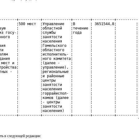
--------+----------+-------------+--------+----------+----------

        ¦500 мест  ¦Управление   ¦В       ¦ 3651544,8¦         ¦

вую     ¦          ¦областной    ¦течение ¦          ¦         ¦

из госу-¦          ¦службы       ¦года    ¦          ¦         ¦

нного   ¦          ¦занятости    ¦        ¦          ¦         ¦

        ¦          ¦населения    ¦        ¦          ¦         ¦

вия     ¦          ¦Гомельского  ¦        ¦          ¦         ¦

ти      ¦          ¦областного   ¦        ¦          ¦         ¦

елям    ¦          ¦исполнитель- ¦        ¦          ¦         ¦

дания   ¦          ¦ного комитета¦        ¦          ¦         ¦

 мест и ¦          ¦(далее -     ¦        ¦          ¦         ¦

тройства¦          ¦управление), ¦        ¦          ¦         ¦

тных -  ¦          ¦региональные ¦        ¦          ¦         ¦

        ¦          ¦и районные   ¦        ¦          ¦         ¦

        ¦          ¦центры       ¦        ¦          ¦         ¦

        ¦          ¦занятости    ¦        ¦          ¦         ¦

        ¦          ¦населения    ¦        ¦          ¦         ¦

        ¦          ¦горрайиспол- ¦        ¦          ¦         ¦

        ¦          ¦комов (далее ¦        ¦          ¦         ¦

        ¦          ¦- центры     ¦        ¦          ¦         ¦

        ¦          ¦занятости    ¦        ¦          ¦         ¦

        ¦          ¦населения)   ¦        ¦          ¦         ¦

--------+----------+-------------+--------+----------+----------

                                                                
ть в следующей редакции: