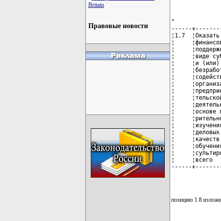
Britain
"

Правовые новости
------+-------
¦1.7  ¦Оказать
¦     ¦финансо
¦     ¦поддерж
¦     ¦виде су
¦     ¦и (или)
¦     ¦безрабо
¦     ¦содейст
¦     ¦организ
¦     ¦предпри
¦     ¦тельско
¦     ¦деятель
¦     ¦основе 
¦     ¦рительн
¦     ¦изучени
¦     ¦деловых
¦     ¦качеств
¦     ¦обучени
¦     ¦сультир
¦     ¦всего  
------+-------
              
позицию 1.8 изложи