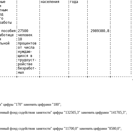
ные     ¦          ¦населения    ¦года    ¦          ¦         ¦

и       ¦          ¦             ¦        ¦          ¦         ¦

тным    ¦          ¦             ¦        ¦          ¦         ¦

од      ¦          ¦             ¦        ¦          ¦         ¦

го      ¦          ¦             ¦        ¦          ¦         ¦

работы  ¦          ¦             ¦        ¦          ¦         ¦

        ¦          ¦             ¦        ¦          ¦         ¦

 пособия¦27500     ¦             ¦        ¦ 2989380,8¦         ¦

аботице ¦человек   ¦             ¦        ¦          ¦         ¦

я       ¦10        ¦             ¦        ¦          ¦         ¦

льной   ¦процентов ¦             ¦        ¦          ¦         ¦

        ¦от числа  ¦             ¦        ¦          ¦         ¦

        ¦нуждаю-   ¦             ¦        ¦          ¦         ¦

        ¦щихся в   ¦             ¦        ¦          ¦         ¦

        ¦трудоуст- ¦             ¦        ¦          ¦         ¦

        ¦ройстве   ¦             ¦        ¦          ¦         ¦

        ¦безработ- ¦             ¦        ¦          ¦         ¦

        ¦ных       ¦             ¦        ¦          ¦         ¦

--------+----------+-------------+--------+----------+----------

                                                                
и" цифры "170" заменить цифрами "180";
венный фонд содействия занятости" цифры "132505,3" заменить цифрами "141705,3";
венный фонд содействия занятости" цифры "11700,0" заменить цифрами "8580,0";