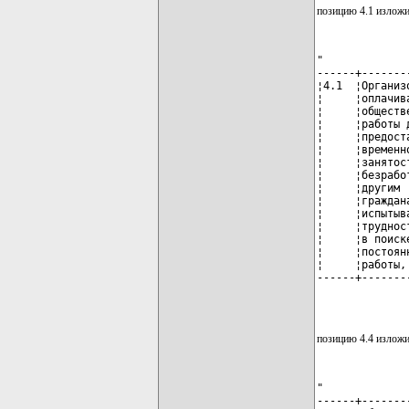
позицию 4.1 изложи
"

------+-------
¦4.1  ¦Организ
¦     ¦оплачив
¦     ¦обществ
¦     ¦работы 
¦     ¦предост
¦     ¦временн
¦     ¦занятос
¦     ¦безрабо
¦     ¦другим 
¦     ¦граждан
¦     ¦испытыв
¦     ¦труднос
¦     ¦в поиск
¦     ¦постоян
¦     ¦работы,
------+-------
              
позицию 4.4 изложи
"

------+-------