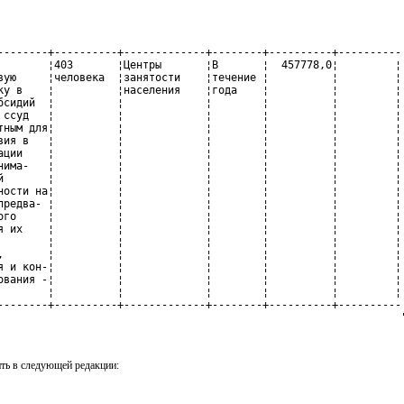
--------+----------+-------------+--------+----------+----------

        ¦403       ¦Центры       ¦В       ¦  457778,0¦         ¦

вую     ¦человека  ¦занятости    ¦течение ¦          ¦         ¦

ку в    ¦          ¦населения    ¦года    ¦          ¦         ¦

бсидий  ¦          ¦             ¦        ¦          ¦         ¦

 ссуд   ¦          ¦             ¦        ¦          ¦         ¦

тным для¦          ¦             ¦        ¦          ¦         ¦

вия в   ¦          ¦             ¦        ¦          ¦         ¦

ации    ¦          ¦             ¦        ¦          ¦         ¦

нима-   ¦          ¦             ¦        ¦          ¦         ¦

й       ¦          ¦             ¦        ¦          ¦         ¦

ности на¦          ¦             ¦        ¦          ¦         ¦

предва- ¦          ¦             ¦        ¦          ¦         ¦

ого     ¦          ¦             ¦        ¦          ¦         ¦

я их    ¦          ¦             ¦        ¦          ¦         ¦

        ¦          ¦             ¦        ¦          ¦         ¦

,       ¦          ¦             ¦        ¦          ¦         ¦

я и кон-¦          ¦             ¦        ¦          ¦         ¦

ования -¦          ¦             ¦        ¦          ¦         ¦

        ¦          ¦             ¦        ¦          ¦         ¦

--------+----------+-------------+--------+----------+----------

                                                                
ть в следующей редакции: