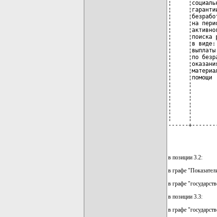
¦     ¦социаль
¦     ¦гаранти
¦     ¦безрабо
¦     ¦на пери
¦     ¦активно
¦     ¦поиска 
¦     ¦в виде:
¦     ¦выплаты
¦     ¦по безр
¦     ¦оказани
¦     ¦материа
¦     ¦помощи 
¦     ¦       
¦     ¦       
¦     ¦       
¦     ¦       
¦     ¦       
¦     ¦       
------+-------
              
в позиции 3.2:
в графе "Показател
в графе "государст
в позиции 3.3:
в графе "государст