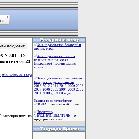
Законодательство Беларуси и
других стран
05 N 801 "О
Законодательство России
кодексы
,
законы
,
указы
омитета от 23
(изьранное)
,
постановления
,
архив
Архив ноябрь 2011 года
Законодательство Республики
Беларусь по дате принятия
:
2013
2012
2011
2010
2009
2008
2007
2006
2005
2004
2003
2002
2001
2000
до
2000 года
Защита прав потребителя
ЗОНА
- специальный проект
Бюллетень
"ПРЕДПРИНИМАТЕЛЬ"
- о
О мероприятиях по
предпринимателях.