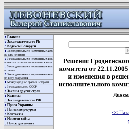
Главная
Законодательство РБ
Кодексы Беларуси
Законодательные и нормативные акты
по дате принятия
Законодательные и нормативные акты
Решение Гродненског
принятые различными органами власти
Законодательные и нормативные акты
комитета от 22.11.200
по темам
Законодательные и нормативные акты
и изменения в реше
по виду документы
Международное право в Беларуси
исполнительного комите
Законодательство СССР
Законы других стран
Докум
Кодексы
Законодательство РФ
Право Украины
Полезные ресурсы
<< Наз
Контакты
Новости сайта
Поиск документа