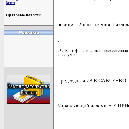
------------------------------------
Britain
                                   
Правовые новости
позицию 2 приложения 4 излож
"

-----------------------------------+
¦2. Картофель и свежая плодоовощная¦
¦продукция                         ¦
-----------------------------------+
                                   
Председатель В.Е.САВЧЕНКО
Управляющий делами Н.Е.ПР