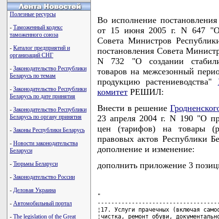
Полезные ресурсы
Во исполнение постановлени
-
Таможенный кодекс
от 15 июня 2005 г. N 647 "
таможенного союза
Совета Министров Республики
-
Каталог предприятий и
постановления Совета Министро
организаций СНГ
N 732 "О создании стабили
-
Законодательство Республики
товаров на межсезонный перио
Беларусь по темам
продукцию растениеводства"
-
Законодательство Республики
комитет
РЕШИЛ:
Беларусь по дате принятия
Внести в решение
Гродненског
-
Законодательство Республики
Беларусь по органу принятия
23 апреля 2004 г. N 190 "О п
цен (тарифов) на товары (р
-
Законы Республики Беларусь
правовых актов Республики Бел
-
Новости законодательства
дополнение и изменение:
Беларуси
-
Тюрьмы Беларуси
дополнить приложение 3 позиц
-
Законодательство России
-
Деловая Украина
"

------------------------------------
-
Автомобильный портал
¦17. Услуги прачечных (включая самоо
-
The legislation of the Great
¦чистка, ремонт обуви, документально