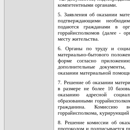
компетентными органами.
5. Заявления об оказании мат
подтверждающими необходим
подаются гражданами в ор
горрайисполкомов (далее - о
месту жительства.
6. Органы по труду и социа
материально-бытового положен
форме согласно приложени
дополнительные документы,
оказании материальной помощи
7. Решение об оказании мате
в размере не более 10 базо
оказанию адресной социа
образованными горрайисполко
гражданина. Комиссию воз
горрайисполкома, курирующий
8. Решение комиссии об ока
протоколом и подписывается пр