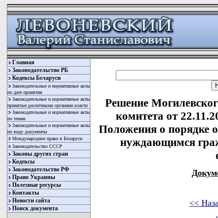
Главная
Законодательство РБ
Кодексы Беларуси
Законодательные и нормативные акты
по дате принятия
Законодательные и нормативные акты
Решение Могилевског
принятые различными органами власти
Законодательные и нормативные акты
комитета от 22.11.
по темам
Законодательные и нормативные акты
Положения о порядке 
по виду документы
Международное право в Беларуси
нуждающимся граж
Законодательство СССР
Законы других стран
Кодексы
Законодательство РФ
Докум
Право Украины
Полезные ресурсы
Контакты
Новости сайта
<< Наз
Поиск документа