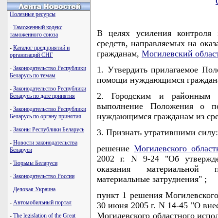
Полезные ресурсы
-
Таможенный кодекс
В целях усиления контроля 
таможенного союза
средств, направляемых на ок
-
Каталог предприятий и
гражданам,
Могилевский облас
организаций СНГ
-
Законодательство Республики
1. Утвердить прилагаемое Пол
Беларусь по темам
помощи нуждающимся гражданам
-
Законодательство Республики
2. Городским и районным и
Беларусь по дате принятия
выполнение Положения о по
-
Законодательство Республики
нуждающимся гражданам из сре
Беларусь по органу принятия
-
Законы Республики Беларусь
3. Признать утратившими силу:
-
Новости законодательства
решение
Могилевского област
Беларуси
2002 г. N 9-24 "Об утвержд
-
Тюрьмы Беларуси
оказания материальной 
-
Законодательство России
материальные затруднения" ;
-
Деловая Украина
пункт 1 решения Могилевского
-
Автомобильный портал
30 июня 2005 г. N 14-45 "О вн
Могилевского областного испол
-
The legislation of the Great