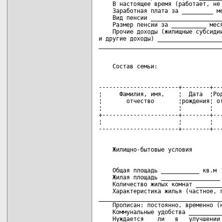
    В настоящее время (работает, не 
    Заработная плата за _________ ме
    Вид пенсии _____________________
    Размер пенсии за __________ меся
    Прочие доходы (жилищные субсидии
и другие доходы) ___________________
-----------------------+--------+---
¦     Фамилия, имя,    ¦  Дата  ¦Род
¦       отчество       ¦рождения¦ от
¦                      ¦        ¦   
+----------------------+--------+---
¦                      ¦        ¦   
    Общая площадь ___________ кв.м

    Жилая площадь _________________ 
    Количество жилых комнат ________
    Характеристика жилья (частное, г
____________________________________
    Прописан: постоянно, временно (н
    Коммунальные удобства __________
    Нуждается    ли   в   улучшении 