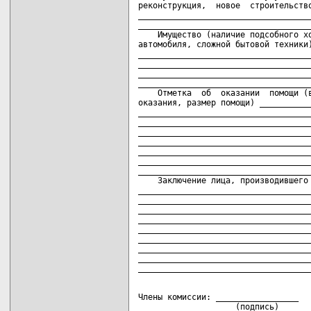
реконструкция,  новое  строительство
____________________________________
____________________________________
    Имущество (наличие подсобного хо
автомобиля, сложной бытовой техники)
____________________________________
____________________________________
____________________________________
____________________________________
    Отметка  об  оказании  помощи (в
оказания, размер помощи) ___________
____________________________________
____________________________________
____________________________________
____________________________________
____________________________________
____________________________________
____________________________________
    Заключение лица, производившего 
____________________________________
____________________________________
____________________________________
____________________________________
____________________________________
____________________________________
____________________________________
____________________________________
Члены комиссии: _________________   
                    (подпись)       