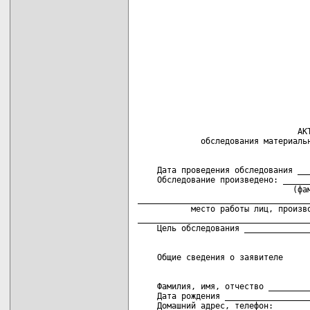
                                 АКТ
    Дата проведения обследования ___
    Обследование произведено: ______
                                (фам
____________________________________
           место работы лиц, произво
____________________________________
    Фамилия, имя, отчество _________
    Дата рождения __________________
    Домашний адрес, телефон: _______