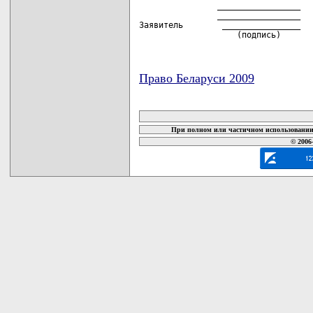
                _________________   
                _________________   
Заявитель        ________________   
                    (подпись)      
Право Беларуси 2009
карта новых документов
При полном или частичном использовании 
© 2006