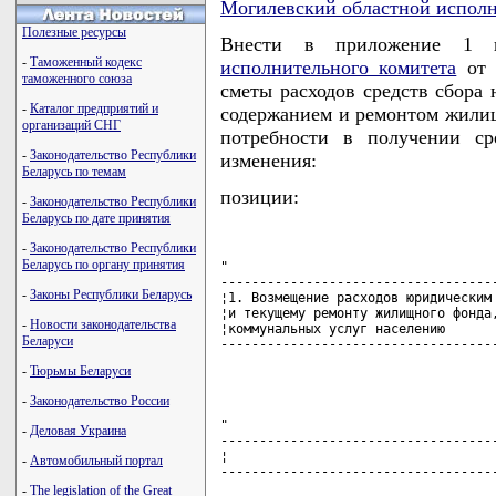
Могилевский областной испол
Полезные ресурсы
Внести в приложение 1
-
Таможенный кодекс
исполнительного комитета
от 
таможенного союза
сметы расходов средств сбора 
-
Каталог предприятий и
содержанием и ремонтом жилищ
организаций СНГ
потребности в получении ср
-
Законодательство Республики
изменения:
Беларусь по темам
позиции:
-
Законодательство Республики
Беларусь по дате принятия
-
Законодательство Республики
Беларусь по органу принятия
"

------------------------------------
-
Законы Республики Беларусь
¦1. Возмещение расходов юридическим 
¦и текущему ремонту жилищного фонда,
-
Новости законодательства
¦коммунальных услуг населению       
Беларуси
------------------------------------
                                   
-
Тюрьмы Беларуси
-
Законодательство России
"

-
Деловая Украина
------------------------------------
¦                                   
-
Автомобильный портал
------------------------------------
                                   
-
The legislation of the Great