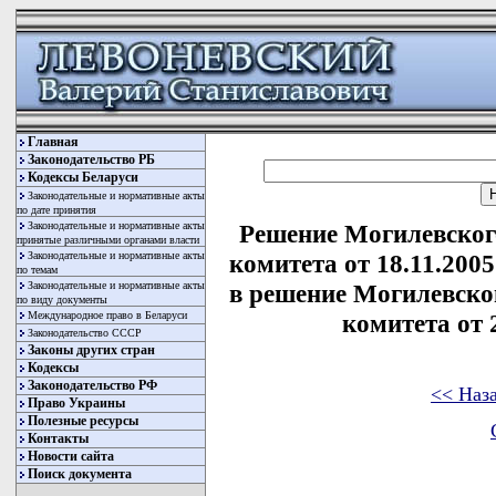
Главная
Законодательство РБ
Кодексы Беларуси
Законодательные и нормативные акты
по дате принятия
Законодательные и нормативные акты
Решение Могилевског
принятые различными органами власти
Законодательные и нормативные акты
комитета от 18.11.200
по темам
Законодательные и нормативные акты
в решение Могилевско
по виду документы
Международное право в Беларуси
комитета от 2
Законодательство СССР
Законы других стран
Кодексы
Законодательство РФ
<< Наз
Право Украины
Полезные ресурсы
Контакты
Новости сайта
Поиск документа