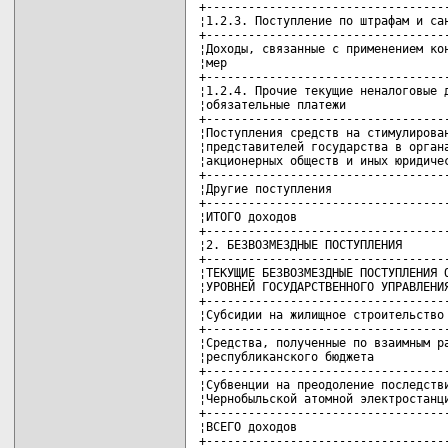
+-----------------------------------
¦1.2.3. Поступление по штрафам и сан
+-----------------------------------
¦Доходы, связанные с применением кон
¦мер                                
+-----------------------------------
¦1.2.4. Прочие текущие неналоговые д
¦обязательные платежи               
+-----------------------------------
¦Поступления средств на стимулирован
¦представителей государства в органа
¦акционерных обществ и иных юридичес
+-----------------------------------
¦Другие поступления                 
+-----------------------------------
¦ИТОГО доходов                      
+-----------------------------------
¦2. БЕЗВОЗМЕЗДНЫЕ ПОСТУПЛЕНИЯ       
+-----------------------------------
¦ТЕКУЩИЕ БЕЗВОЗМЕЗДНЫЕ ПОСТУПЛЕНИЯ О
¦УРОВНЕЙ ГОСУДАРСТВЕННОГО УПРАВЛЕНИЯ
+-----------------------------------
¦Субсидии на жилищное строительство 
+-----------------------------------
¦Средства, полученные по взаимным ра
¦республиканского бюджета           
+-----------------------------------
¦Субвенции на преодоление последстви
¦Чернобыльской атомной электростанци
+-----------------------------------
¦ВСЕГО доходов                      
+-----------------------------------