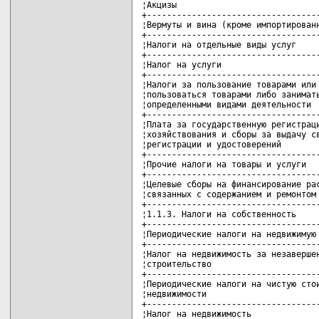
¦Акцизы                             
+-----------------------------------
¦Вермуты и вина (кроме импортированн
+-----------------------------------
¦Налоги на отдельные виды услуг     
+-----------------------------------
¦Налог на услуги                    
+-----------------------------------
¦Налоги за пользование товарами или 
¦пользоваться товарами либо занимать
¦определенными видами деятельности  
+-----------------------------------
¦Плата за государственную регистраци
¦хозяйствования и сборы за выдачу св
¦регистрации и удостоверений        
+-----------------------------------
¦Прочие налоги на товары и услуги   
+-----------------------------------
¦Целевые сборы на финансирование рас
¦связанных с содержанием и ремонтом 
+-----------------------------------
¦1.1.3. Налоги на собственность     
+-----------------------------------
¦Периодические налоги на недвижимую 
+-----------------------------------
¦Налог на недвижимость за незавершен
¦строительство                      
+-----------------------------------
¦Периодические налоги на чистую стои
¦недвижимости                       
+-----------------------------------
¦Налог на недвижимость              