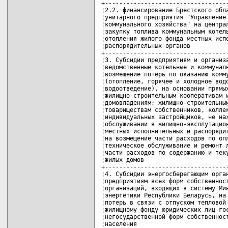
+-----------------------------------
¦2.2. финансирование Брестского обла
¦унитарного предприятия "Управление 
¦коммунального хозяйства" на централ
¦закупку топлива коммунальным котель
¦отопления жилого фонда местных испо
¦распорядительных органов           
+-----------------------------------
¦3. Субсидии предприятиям и организа
¦ведомственные котельные и коммуналь
¦возмещение потерь по оказанию комму
¦(отопление, горячее и холодное водо
¦водоотведение), на основании прямых
¦жилищно-строительным кооперативам и
¦домовладениям; жилищно-строительным
¦товариществам собственников, коллек
¦индивидуальных застройщиков, не нах
¦обслуживании в жилищно-эксплутацион
¦местных исполнительных и распорядит
¦на возмещение части расходов по опл
¦техническое обслуживание и ремонт л
¦части расходов по содержанию и теку
¦жилых домов                        
+-----------------------------------
¦4. Субсидии энергосберегающим орган
¦предприятиям всех форм собственност
¦организаций, входящих в систему Мин
¦энергетики Республики Беларусь, на 
¦потерь в связи с отпуском тепловой 
¦жилищному фонду юридических лиц гос
¦негосударственной форм собственност
¦населения                          