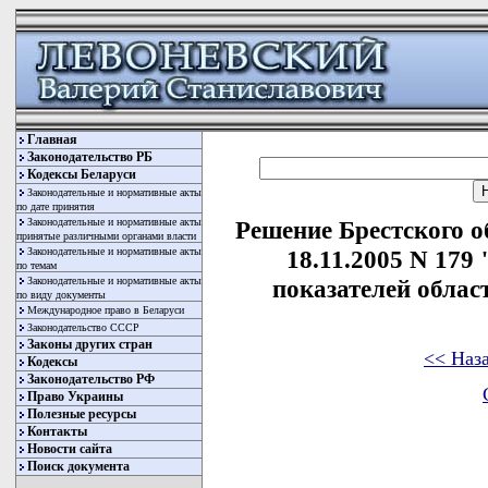
Главная
Законодательство РБ
Кодексы Беларуси
Законодательные и нормативные акты
по дате принятия
Законодательные и нормативные акты
Решение Брестского о
принятые различными органами власти
Законодательные и нормативные акты
18.11.2005 N 179
по темам
Законодательные и нормативные акты
показателей облас
по виду документы
Международное право в Беларуси
Законодательство СССР
Законы других стран
<< Наз
Кодексы
Законодательство РФ
Право Украины
Полезные ресурсы
Контакты
Новости сайта
Поиск документа