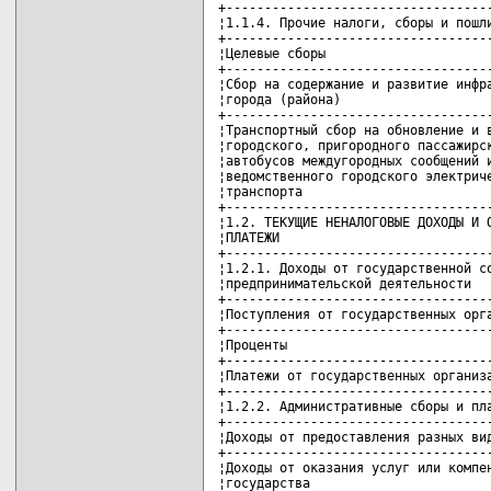
+-----------------------------------
¦1.1.4. Прочие налоги, сборы и пошли
+-----------------------------------
¦Целевые сборы                      
+-----------------------------------
¦Сбор на содержание и развитие инфра
¦города (района)                    
+-----------------------------------
¦Транспортный сбор на обновление и в
¦городского, пригородного пассажирск
¦автобусов междугородных сообщений и
¦ведомственного городского электриче
¦транспорта                         
+-----------------------------------
¦1.2. ТЕКУЩИЕ НЕНАЛОГОВЫЕ ДОХОДЫ И О
¦ПЛАТЕЖИ                            
+-----------------------------------
¦1.2.1. Доходы от государственной со
¦предпринимательской деятельности   
+-----------------------------------
¦Поступления от государственных орга
+-----------------------------------
¦Проценты                           
+-----------------------------------
¦Платежи от государственных организа
+-----------------------------------
¦1.2.2. Административные сборы и пла
+-----------------------------------
¦Доходы от предоставления разных вид
+-----------------------------------
¦Доходы от оказания услуг или компен
¦государства                        