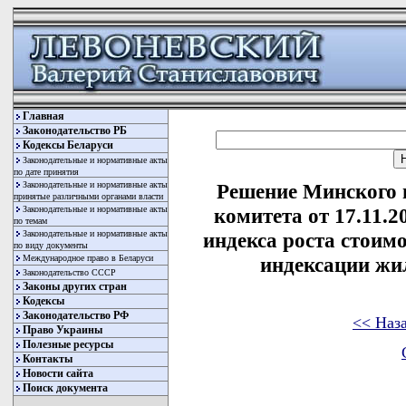
Главная
Законодательство РБ
Кодексы Беларуси
Законодательные и нормативные акты
по дате принятия
Законодательные и нормативные акты
Решение Минского 
принятые различными органами власти
Законодательные и нормативные акты
комитета от 17.11.
по темам
Законодательные и нормативные акты
индекса роста стоим
по виду документы
Международное право в Беларуси
индексации жи
Законодательство СССР
Законы других стран
Кодексы
Законодательство РФ
<< Наз
Право Украины
Полезные ресурсы
Контакты
Новости сайта
Поиск документа