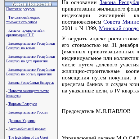
На основании
Закона Республ
приватизации жилищного фонда
Полезные ресурсы
индексации жилищной кв
-
Таможенный кодекс
постановлением
Совета Минис
таможенного союза
2001 г. N 1399,
Минский городс
-
Каталог предприятий и
организаций СНГ
Утвердить индекс роста стоим
-
Законодательство Республики
его стоимостью на 31 декабр
Беларусь по темам
(именных приватизационных ч
-
Законодательство Республики
индивидуальное или коллективн
Беларусь по дате принятия
числе путем долевого участ
-
Законодательство Республики
жилищно-строительные коо
Беларусь по органу принятия
помещения путем покупки, а
-
Законы Республики Беларусь
кредитам банков и ссудам юр
на указанные цели, в IV квартал
-
Новости законодательства
Беларуси
-
Тюрьмы Беларуси
Председатель М.Я.ПАВЛОВ
-
Законодательство России
-
Деловая Украина
-
Автомобильный портал
Управляющий делами М.Ф.С
-
The legislation of the Great