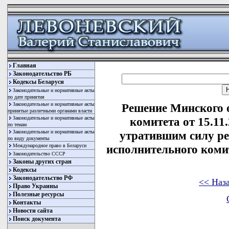
Главная
Законодательство РБ
Кодексы Беларуси
Законодательные и нормативные акты
по дате принятия
Законодательные и нормативные акты
Решение Минского 
принятые различными органами власти
Законодательные и нормативные акты
комитета от 15.11
по темам
Законодательные и нормативные акты
утратившим силу р
по виду документы
Международное право в Беларуси
исполнительного комите
Законодательство СССР
Законы других стран
Кодексы
Законодательство РФ
<< Наз
Право Украины
Полезные ресурсы
Контакты
Новости сайта
Поиск документа