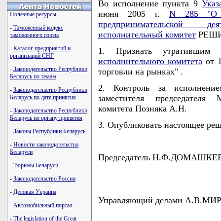
Во исполнение пункта 9
Указ
июня 2005 г.
N 285 "О 
Полезные ресурсы
предпринимательской деят
-
Таможенный кодекс
исполнительный комитет
РЕШИ
таможенного союза
-
Каталог предприятий и
1. Признать утративши
организаций СНГ
исполнительного комитета
от 1
-
Законодательство Республики
торговли на рынках" .
Беларусь по темам
2. Контроль за исполнени
-
Законодательство Республики
заместителя председателя 
Беларусь по дате принятия
комитета Позняка А.Н.
-
Законодательство Республики
Беларусь по органу принятия
3. Опубликовать настоящее реше
-
Законы Республики Беларусь
-
Новости законодательства
Беларуси
Председатель Н.Ф.ДОМАШКЕ
-
Тюрьмы Беларуси
-
Законодательство России
-
Деловая Украина
Управляющий делами А.В.МИ
-
Автомобильный портал
-
The legislation of the Great