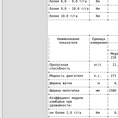
¦более 8,0 - 9,0 т/га ¦   Км    ¦     
+---------------------+---------+-----
¦более 9,0 - 10,0 т/га¦   Км    ¦     
+---------------------+---------+-----
¦более 10,0 т/га      ¦   Км    ¦     
----------------------+---------+-----
----------------------+---------+-----
¦    Наименование     ¦ Единица ¦     
¦     показателя      ¦измерения+-----
¦                     ¦         ¦     
¦                     ¦         +-----
¦                     ¦         ¦ Mega
¦                     ¦         ¦ 218 
+---------------------+---------+-----
¦Пропускная           ¦  кг/с   ¦  11,
¦способность          ¦         ¦     
+---------------------+---------+-----
¦Мощность двигателя   ¦  л.с.   ¦ 271 
+---------------------+---------+-----
¦Ширина жатки         ¦    м    ¦   6,
+---------------------+---------+-----
¦Ширина молотилки     ¦   мм    ¦1580 
+---------------------+---------+-----
¦Коэффициент модели   ¦         ¦     
¦комбайна при         ¦         ¦     
¦урожайности:         ¦         ¦     
+---------------------+---------+-----
¦не более 2,0 т/га    ¦   Км    ¦   0,
+---------------------+---------+-----