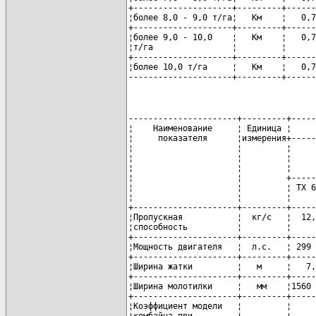
+--------------------+---------+------
¦более 8,0 - 9,0 т/га¦   Км    ¦   0,7
+--------------------+---------+------
¦более 9,0 - 10,0    ¦   Км    ¦   0,7
¦т/га                ¦         ¦      
+--------------------+---------+------
¦более 10,0 т/га     ¦   Км    ¦   0,7
---------------------+---------+------
----------------------+---------+-----
¦    Наименование     ¦ Единица ¦     
¦     показателя      ¦измерения+-----
¦                     ¦         ¦     
¦                     ¦         ¦     
¦                     ¦         ¦     
¦                     ¦         +-----
¦                     ¦         ¦ ТХ 6
¦                     ¦         ¦     
+---------------------+---------+-----
¦Пропускная           ¦  кг/с   ¦  12,
¦способность          ¦         ¦     
+---------------------+---------+-----
¦Мощность двигателя   ¦  л.с.   ¦ 299 
+---------------------+---------+-----
¦Ширина жатки         ¦   м     ¦   7,
+---------------------+---------+-----
¦Ширина молотилки     ¦   мм    ¦1560 
+---------------------+---------+-----
¦Коэффициент модели   ¦         ¦     
¦комбайна при         ¦         ¦     