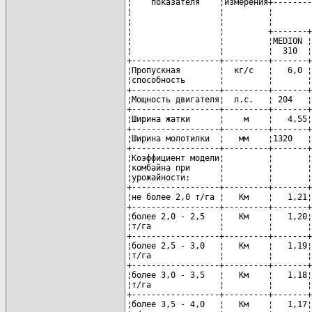
¦    показателя    ¦измерения+--------
¦                  ¦         ¦        
¦                  ¦         ¦        
¦                  ¦         +-------+
¦                  ¦         ¦MEDION ¦
¦                  ¦         ¦  310  ¦
+------------------+---------+-------+
¦Пропускная        ¦  кг/с   ¦   6,0 ¦
¦способность       ¦         ¦       ¦
+------------------+---------+-------+
¦Мощность двигателя¦  л.с.   ¦ 204   ¦
+------------------+---------+-------+
¦Ширина жатки      ¦    м    ¦   4,55¦
+------------------+---------+-------+
¦Ширина молотилки  ¦   мм    ¦1320   ¦
+------------------+---------+-------+
¦Коэффициент модели¦         ¦       ¦
¦комбайна при      ¦         ¦       ¦
¦урожайности:      ¦         ¦       ¦
+------------------+---------+-------+
¦не более 2,0 т/га ¦   Км    ¦   1,21¦
+------------------+---------+-------+
¦более 2,0 - 2,5   ¦   Км    ¦   1,20¦
¦т/га              ¦         ¦       ¦
+------------------+---------+-------+
¦более 2,5 - 3,0   ¦   Км    ¦   1,19¦
¦т/га              ¦         ¦       ¦
+------------------+---------+-------+
¦более 3,0 - 3,5   ¦   Км    ¦   1,18¦
¦т/га              ¦         ¦       ¦
+------------------+---------+-------+
¦более 3,5 - 4,0   ¦   Км    ¦   1,17¦