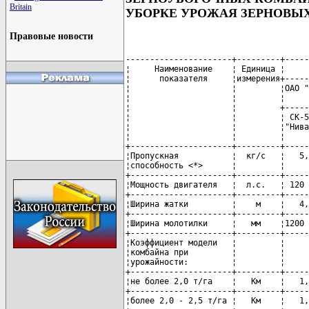
Britain
УБОРКЕ УРОЖАЯ ЗЕРНОВЫХ 
Правовые новости
----------------------+---------+-----
¦     Наименование    ¦ Единица ¦     
¦      показателя     ¦измерения+-----
¦                     ¦         ¦ОАО "
¦                     ¦         ¦     
¦                     ¦         +-----
¦                     ¦         ¦ СК-5
¦                     ¦         ¦"Нива
¦                     ¦         ¦     
+---------------------+---------+-----
¦Пропускная           ¦  кг/с   ¦   5,
¦способность <*>      ¦         ¦     
+---------------------+---------+-----
¦Мощность двигателя   ¦  л.с.   ¦ 120 
+---------------------+---------+-----
¦Ширина жатки         ¦    м    ¦   4,
+---------------------+---------+-----
¦Ширина молотилки     ¦   мм    ¦1200 
+---------------------+---------+-----
¦Коэффициент модели   ¦         ¦     
¦комбайна при         ¦         ¦     
¦урожайности:         ¦         ¦     
+---------------------+---------+-----
¦не более 2,0 т/га    ¦   Км    ¦   1,
+---------------------+---------+-----
¦более 2,0 - 2,5 т/га ¦   Км    ¦   1,