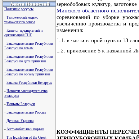
зернобобовых культур, заготовк
Полезные ресурсы
Минского областного исполнител
соревнований по уборке урожая
-
Таможенный кодекс
таможенного союза
увеличению производства и прод
изменения:
-
Каталог предприятий и
организаций СНГ
1.1. в части второй пункта 13 слов
-
Законодательство Республики
Беларусь по темам
1.2. приложение 5 к названной 
-
Законодательство Республики
Беларусь по дате принятия
-
Законодательство Республики
Беларусь по органу принятия
-
Законы Республики Беларусь
-
Новости законодательства
Беларуси
-
Тюрьмы Беларуси
-
Законодательство России
-
Деловая Украина
-
Автомобильный портал
КОЭФФИЦИЕНТЫ ПЕРЕСЧЕТ
ЗЕРНОУБОРОЧНЫХ КОМБАЙ
-
The legislation of the Great