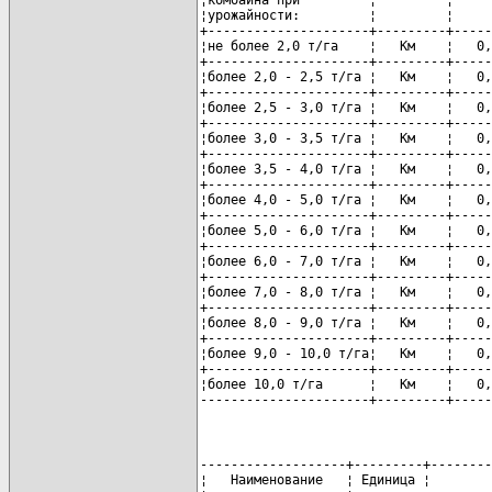
¦урожайности:         ¦         ¦     
+---------------------+---------+-----
¦не более 2,0 т/га    ¦   Км    ¦   0,
+---------------------+---------+-----
¦более 2,0 - 2,5 т/га ¦   Км    ¦   0,
+---------------------+---------+-----
¦более 2,5 - 3,0 т/га ¦   Км    ¦   0,
+---------------------+---------+-----
¦более 3,0 - 3,5 т/га ¦   Км    ¦   0,
+---------------------+---------+-----
¦более 3,5 - 4,0 т/га ¦   Км    ¦   0,
+---------------------+---------+-----
¦более 4,0 - 5,0 т/га ¦   Км    ¦   0,
+---------------------+---------+-----
¦более 5,0 - 6,0 т/га ¦   Км    ¦   0,
+---------------------+---------+-----
¦более 6,0 - 7,0 т/га ¦   Км    ¦   0,
+---------------------+---------+-----
¦более 7,0 - 8,0 т/га ¦   Км    ¦   0,
+---------------------+---------+-----
¦более 8,0 - 9,0 т/га ¦   Км    ¦   0,
+---------------------+---------+-----
¦более 9,0 - 10,0 т/га¦   Км    ¦   0,
+---------------------+---------+-----
¦более 10,0 т/га      ¦   Км    ¦   0,
----------------------+---------+-----
-------------------+---------+--------
¦   Наименование   ¦ Единица ¦        