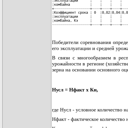
¦эксплуатации      ¦    ¦    ¦    ¦   
¦комбайна          ¦    ¦    ¦    ¦   
+------------------+----+----+----+---
¦Коэффициент срока ¦ 0  ¦0,02¦0,04¦0,0
¦эксплуатации      ¦    ¦    ¦    ¦   
¦комбайна, Кэ      ¦    ¦    ¦    ¦   
-------------------+----+----+----+---
Победители соревнования опреде
его эксплуатации и средней урож
В связи с многообразием в респ
урожайности в регионе (хозяйств
зерна на основании основного оц
Нусл = Нфакт x Кн,
где Нусл - условное количество н
Нфакт - фактическое количество н