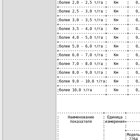
¦более 2,0 - 2,5 т/га ¦   Км    ¦   0,
+---------------------+---------+-----
¦более 2,5 - 3,0 т/га ¦   Км    ¦   0,
+---------------------+---------+-----
¦более 3,0 - 3,5 т/га ¦   Км    ¦   0,
+---------------------+---------+-----
¦более 3,5 - 4,0 т/га ¦   Км    ¦   0,
+---------------------+---------+-----
¦более 4,0 - 5,0 т/га ¦   Км    ¦   0,
+---------------------+---------+-----
¦более 5,0 - 6,0 т/га ¦   Км    ¦   0,
+---------------------+---------+-----
¦более 6,0 - 7,0 т/га ¦   Км    ¦   0,
+---------------------+---------+-----
¦более 7,0 - 8,0 т/га ¦   Км    ¦   0,
+---------------------+---------+-----
¦более 8,0 - 9,0 т/га ¦   Км    ¦   0,
+---------------------+---------+-----
¦более 9,0 - 10,0 т/га¦   Км    ¦   0,
+---------------------+---------+-----
¦более 10,0 т/га      ¦   Км    ¦   0,
----------------------+---------+-----
---------------------+---------+------
¦    Наименование    ¦ Единица ¦      
¦     показателя     ¦измерения+------
¦                    ¦         ¦      
¦                    ¦         +------
¦                    ¦         ¦Модель
¦                    ¦         ¦ 2264 