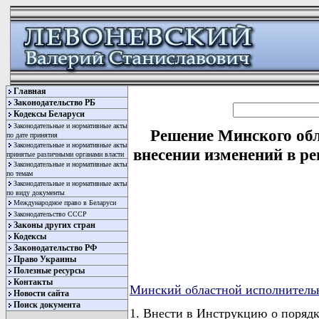
Главная
Законодательство РБ
Кодексы Беларуси
Законодательные и нормативные акты
Решение Минского обл
по дате принятия
Законодательные и нормативные акты
внесении изменений в р
принятые различными органами власти
Законодательные и нормативные акты
по темам
Законодательные и нормативные акты
по виду документы
Международное право в Беларуси
Законодательство СССР
Законы других стран
Кодексы
Законодательство РФ
Право Украины
Полезные ресурсы
Контакты
Минский областной исполнитель
Новости сайта
Поиск документа
1. Внести в Инструкцию о порядк